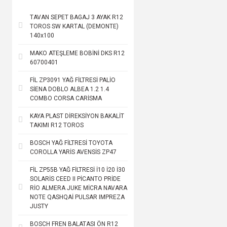
TAVAN SEPET BAGAJ 3 AYAK R12
TOROS SW KARTAL (DEMONTE)
140x100
MAKO ATEŞLEME BOBİNİ DKS R12
60700401
FİL ZP3091 YAĞ FİLTRESİ PALİO
SİENA DOBLO ALBEA 1.2 1.4
COMBO CORSA CARİSMA
KAYA PLAST DİREKSİYON BAKALİT
TAKIMI R12 TOROS
BOSCH YAĞ FİLTRESİ TOYOTA
COROLLA YARİS AVENSİS ZP47
FİL ZP55B YAĞ FİLTRESİ İ10 İ20 İ30
SOLARİS CEED II PİCANTO PRİDE
RİO ALMERA JUKE MİCRA NAVARA
NOTE QASHQAİ PULSAR IMPREZA
JUSTY
BOSCH FREN BALATASI ÖN R12