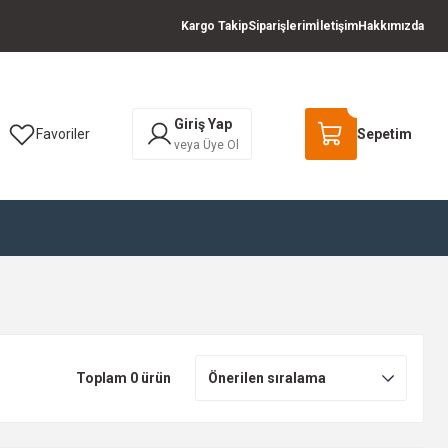
Kargo Takip
Siparişlerim
İletişim
Hakkımızda
Giriş Yap
Favoriler
Sepetim
veya Üye Ol
Toplam 0 ürün