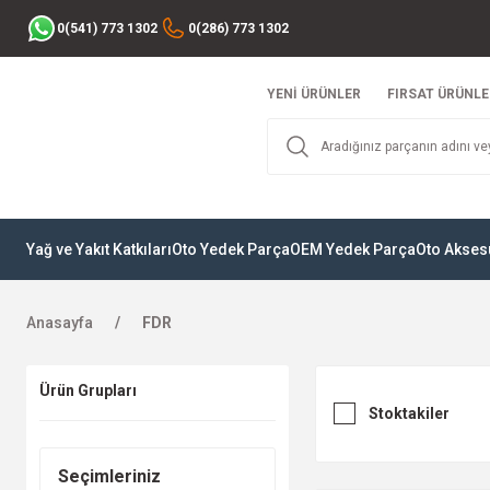
0(541) 773 1302
0(286) 773 1302
YENİ ÜRÜNLER
FIRSAT ÜRÜNLE
Yağ ve Yakıt Katkıları
Oto Yedek Parça
OEM Yedek Parça
Oto Akses
Anasayfa
FDR
Ürün Grupları
Stoktakiler
Seçimleriniz