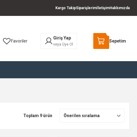
Kargo Takip
Siparişlerim
İletişim
Hakkımızda
Giriş Yap
Favoriler
Sepetim
veya Üye Ol
Toplam 9 ürün