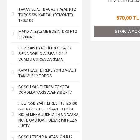
TEMİZLEYİCİ 3
TAVAN SEPET BAGAJ 3 AYAK R12
TOROS SW KARTAL (DEMONTE)
870,00 TL
140x100
STOKTA YO
MAKO ATEŞLEME BOBİNİ DKS R12
60700401
FİL ZP3091 YAĞ FİLTRESİ PALİO
SİENA DOBLO ALBEA 1.2 1.4
COMBO CORSA CARİSMA
KAYA PLAST DİREKSİYON BAKALİT
TAKIMI R12 TOROS
BOSCH YAĞ FİLTRESİ TOYOTA
COROLLA YARİS AVENSİS ZP47
FİL ZP55B YAĞ FİLTRESİ İ10 İ20 İ30
SOLARİS CEED II PİCANTO PRİDE
RİO ALMERA JUKE MİCRA NAVARA
NOTE QASHQAİ PULSAR IMPREZA
JUSTY
BOSCH FREN BALATASI ÖN R12