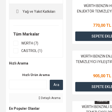
WÜRTH BENZİN-H
ENJEKTÖR TEMİZLEYİ
Yağ ve Yakıt Katkıları
770,00 TL
Tüm Markalar
SEPETE EKL
WÜRTH (7)
CASTROL (1)
WÜRTH BENZİN EN
TEMİZLEYİCİ İYİLEŞTİ
Hızlı Arama
Hızlı Ürün Arama
905,00 TL
Ara
SEPETE EKL
Detaylı Arama
Tükendi
WÜRTH BENZİNLİ 
En Populer Olanlar