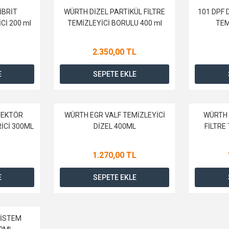
İBRİT
WÜRTH DİZEL PARTİKÜL FİLTRE
101 DPF 
Cİ 200 ml
TEMİZLEYİCİ BORULU 400 ml
TEM
2.350,00 TL
E
SEPETE EKLE
JEKTÖR
WÜRTH EGR VALF TEMİZLEYİCİ
WÜRTH 
RİCİ 300ML
DİZEL 400ML
FİLTRE
1.270,00 TL
E
SEPETE EKLE
SİSTEM