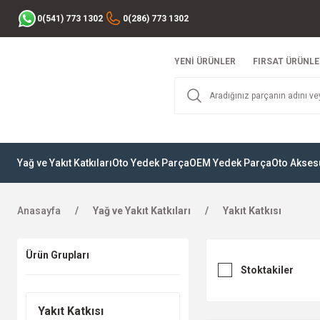
0(541) 773 1302
0(286) 773 1302
YENİ ÜRÜNLER
FIRSAT ÜRÜNLE
Yağ ve Yakıt Katkıları
Oto Yedek Parça
OEM Yedek Parça
Oto Akses
Anasayfa
Yağ ve Yakıt Katkıları
Yakıt Katkısı
Ürün Grupları
Stoktakiler
KA
Yakıt Katkısı