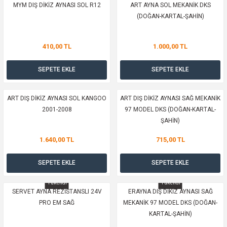
MYM DIŞ DİKİZ AYNASI SOL R12
ART AYNA SOL MEKANİK DKS
ı
Isı Sensörü
Kilit
Rolanti Valfi
Kalorifer Ekipmanları
Rotil
(DOĞAN-KARTAL-ŞAHİN)
Isıtma Beyni
Koltuk Ekipmanları
Şanzıman Keçe
Karter
Şaft Takozları
410,00 TL
1.000,00 TL
Kilometre Hız Sensörü
Paçalıklar
Stabilizör
Keçe
Salıncak
SEPETE EKLE
SEPETE EKLE
Kilometre Teli
Panjur ve Izgaralar
Subaplar
Klima Radyatörü
Şanzıman Takozu
ART DIŞ DİKİZ AYNASI SOL KANGOO
ART DIŞ DİKİZ AYNASI SAĞ MEKANİK
Klima Fanları
Plakalık
Tapa
Klima Rezistansı
Teker Yatak
2001-2008
97 MODEL DKS (DOĞAN-KARTAL-
ŞAHİN)
Kompresör
Yakıt Deposu Ekipmanları
Tekerlek Sensörü
Konjektör
Tekerlek Rulmanı
1.640,00 TL
715,00 TL
Kondansatör
Termostat
Kranklar
Torsiyon
SEPETE EKLE
SEPETE EKLE
KARGO BEDAVA
KARGO BEDAVA
Lambalar
Termostat Contası
Motor Takozu
Viraj Demiri ve Lastikleri
Tükendi
Tükendi
SERVET AYNA REZİSTANSLI 24V
ERAYNA DIŞ DİKİZ AYNASI SAĞ
PRO EM SAĞ
MEKANİK 97 MODEL DKS (DOĞAN-
ri
Merkezi Kilit Beyni
Termostat Gövdesi
Oksijen Sensörü (Lambda Sensörü)
Vites Ekipmanları
KARTAL-ŞAHİN)