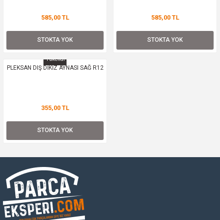
585,00 TL
585,00 TL
Yağ Soğutucu
STOKTA YOK
STOKTA YOK
Yakıt Deposu
Tükendi
PLEKSAN DIŞ DİKİZ AYNASI SAĞ R12
Yataklar
Yedek Su Deposu
355,00 TL
STOKTA YOK