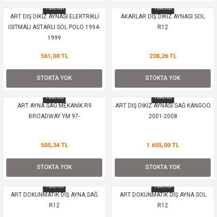
ksesuarları
Silecek Lastiği
Turbo Basınç Valfi
Tükendi
Tükendi
ART DIŞ DİKİZ AYNASI ELEKTRİKLİ
AKARLAR DIŞ DİKİZ AYNASI SOL
rları
Silecek Motoru
Turbo Borusu
ISITMALI ASTARLI SOL POLO 1994-
R12
1999
Silecek Süpürgesi
Turbo Radyatörü
561,00 TL
238,26 TL
Sinyaller
V Kayış Seti
STOKTA YOK
STOKTA YOK
i
Stoplar
V Kayışı
Tükendi
Tükendi
ART AYNA SAĞ MEKANİK R9
ART DIŞ DİKİZ AYNASI SAĞ KANGOO
BROADWAY YM 97-
2001-2008
rünleri
Tevzi Makarası
Volant Krank Sensörü
e Tüpleri
Yağ Borusu
505,34 TL
1.655,00 TL
Yağ Çubuğu
STOKTA YOK
STOKTA YOK
Tükendi
Tükendi
Yağ Kapakları
ART DOKUNMATİK DIŞ AYNA SAĞ
ART DOKUNMATİK DIŞ AYNA SOL
R12
R12
Yağ Seviye Sensörü