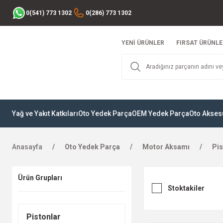
0(541) 773 1302
0(286) 773 1302
YENİ ÜRÜNLER
FIRSAT ÜRÜNLE
Yağ ve Yakıt Katkıları
Oto Yedek Parça
OEM Yedek Parça
Oto Akses
Anasayfa
Oto Yedek Parça
Motor Aksamı
Pis
Ürün Grupları
Stoktakiler
Pistonlar