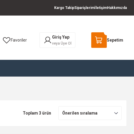
Kargo Takip
Siparişlerim
İletişim
Hakkımızda
Giriş Yap
Favoriler
Sepetim
veya Üye Ol
Toplam 3 ürün