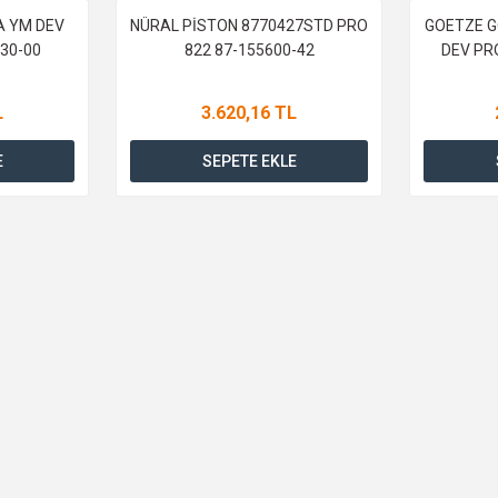
A YM DEV
NÜRAL PİSTON 8770427STD PRO
GOETZE G
630-00
822 87-155600-42
DEV PRO
L
3.620,16 TL
E
SEPETE EKLE