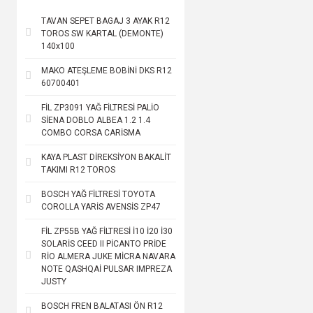
TAVAN SEPET BAGAJ 3 AYAK R12
TOROS SW KARTAL (DEMONTE)
140x100
MAKO ATEŞLEME BOBİNİ DKS R12
60700401
FİL ZP3091 YAĞ FİLTRESİ PALİO
SİENA DOBLO ALBEA 1.2 1.4
COMBO CORSA CARİSMA
KAYA PLAST DİREKSİYON BAKALİT
TAKIMI R12 TOROS
BOSCH YAĞ FİLTRESİ TOYOTA
COROLLA YARİS AVENSİS ZP47
FİL ZP55B YAĞ FİLTRESİ İ10 İ20 İ30
SOLARİS CEED II PİCANTO PRİDE
RİO ALMERA JUKE MİCRA NAVARA
NOTE QASHQAİ PULSAR IMPREZA
JUSTY
BOSCH FREN BALATASI ÖN R12