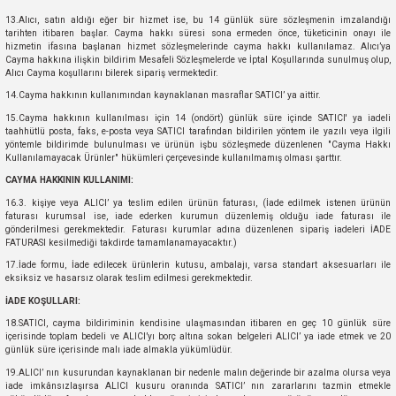
er
Müşürler
Torsiyon Burcu
Pistonlar
Z Rot
13.Alıcı, satın aldığı eğer bir hizmet ise, bu 14 günlük süre sözleşmenin imzalandığı
tarihten itibaren başlar. Cayma hakkı süresi sona ermeden önce, tüketicinin onayı ile
hizmetin ifasına başlanan hizmet sözleşmelerinde cayma hakkı kullanılamaz. Alıcı’ya
ar
Park Sensörü
Torsiyon Tamir Takımı
Pompalar
Cayma hakkına ilişkin bildirim Mesafeli Sözleşmelerde ve İptal Koşullarında sunulmuş olup,
Alıcı Cayma koşullarını bilerek sipariş vermektedir.
Reflektörler
Yaylar
Radyatör
14.Cayma hakkının kullanımından kaynaklanan masraflar SATICI’ ya aittir.
15.Cayma hakkının kullanılması için 14 (ondört) günlük süre içinde SATICI' ya iadeli
taahhütlü posta, faks, e-posta veya SATICI tarafından bildirilen yöntem ile yazılı veya ilgili
Röle
Segmanlar
yöntemle bildirimde bulunulması ve ürünün işbu sözleşmede düzenlenen "Cayma Hakkı
Kullanılamayacak Ürünler" hükümleri çerçevesinde kullanılmamış olması şarttır.
Şalterler ve Müşürler
Silindir Kapakları
CAYMA HAKKININ KULLANIMI:
16.3. kişiye veya ALICI’ ya teslim edilen ürünün faturası, (İade edilmek istenen ürünün
faturası kurumsal ise, iade ederken kurumun düzenlemiş olduğu iade faturası ile
akım
Sensör
Triger Kayışı
gönderilmesi gerekmektedir. Faturası kurumlar adına düzenlenen sipariş iadeleri İADE
FATURASI kesilmediği takdirde tamamlanamayacaktır.)
17.İade formu, İade edilecek ürünlerin kutusu, ambalajı, varsa standart aksesuarları ile
Sıcaklık Sensörü
Triger Seti
eksiksiz ve hasarsız olarak teslim edilmesi gerekmektedir.
İADE KOŞULLARI:
Sigorta Kutuları
Turbo
18.SATICI, cayma bildiriminin kendisine ulaşmasından itibaren en geç 10 günlük süre
içerisinde toplam bedeli ve ALICI’yı borç altına sokan belgeleri ALICI’ ya iade etmek ve 20
günlük süre içerisinde malı iade almakla yükümlüdür.
i
Silecek Kolu
Turbo Basınç Sensörü
19.ALICI’ nın kusurundan kaynaklanan bir nedenle malın değerinde bir azalma olursa veya
iade imkânsızlaşırsa ALICI kusuru oranında SATICI’ nın zararlarını tazmin etmekle