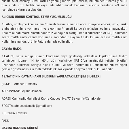
ödenir. Alıcı, ödemeyi kredi kartı ile yapmış ise ve iptal ederse, bu iptalden itibaren yine 14
ı
Isı Sensörü
Kilit
Rolanti Valfi
Kalorifer Ekipmanları
Rotil
gün içinde ürün bedeli bankaya iade edilir, ancak bankanın alıcının hesabına 2-3 hafta
içerisinde aktarması olasıdır.
ALICININ ÜRÜNÜ KONTROL ETME YÜKÜMLÜLÜĞÜ:
Isıtma Beyni
Koltuk Ekipmanları
Şanzıman Keçe
Karter
Şaft Takozları
10.Alıcı, sözleşme konusu mal/hizmeti teslim almadan önce muayene edecek; ezik, kırık,
ambalajı yırtılmış vb. hasarlı ve ayıplı mal/hizmeti kargo şirketinden teslim almayacaktır.
Kilometre Hız Sensörü
Paçalıklar
Stabilizör
Keçe
Salıncak
Teslim alınan mal/hizmetin hasarsız ve sağlam olduğu kabul edilecektir. ALICI , Teslimden
sonra mal/hizmeti özenle korunmak zorundadır. Cayma hakkı kullanılacaksa mal/hizmet
kullanılmamalıdır. Ürünle Fatura da iade edilmelidir.
Kilometre Teli
Panjur ve Izgaralar
Subaplar
Klima Radyatörü
Şanzıman Takozu
CAYMA HAKKI:
11.ALICI; satın aldığı ürünün kendisine veya gösterdiği adresteki kişi/kuruluşa teslim
tarihinden itibaren 14 (on dört) gün içerisinde, SATICI’ya aşağıdaki iletişim bilgileri
Klima Fanları
Plakalık
Tapa
Klima Rezistansı
Teker Yatak
üzerinden bildirmek şartıyla hiçbir hukuki ve cezai sorumluluk üstlenmeksizin ve hiçbir
gerekçe göstermeksizin malı reddederek sözleşmeden cayma hakkını kullanabilir.
Kompresör
Yakıt Deposu Ekipmanları
Tekerlek Sensörü
Konjektör
Tekerlek Rulmanı
12.SATICININ CAYMA HAKKI BİLDİRİMİ YAPILACAK İLETİŞİM BİLGİLERİ:
ŞİRKET : Atmaca Otomotiv
Kondansatör
Termostat
Kranklar
Torsiyon
ADI/UNVANI: Coşkun Atmaca
ADRES: Camicedit Mahallesi Kıbrıs Caddesi No: 77 Bayramiç/Çanakkale
Lambalar
Termostat Contası
Motor Takozu
Viraj Demiri ve Lastikleri
EPOSTA: atmacaotomotiv@gmail.com
TEL:0286 7731302
ri
Merkezi Kilit Beyni
Termostat Gövdesi
Oksijen Sensörü (Lambda Sensörü)
Vites Ekipmanları
FAKS:
CAYMA HAKKININ SÜRESİ: