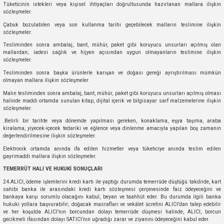
Tüketicinin istekleri veya kişisel ihtiyaçları doğrultusunda hazırlanan mallara ilişkin
sözleşmeler.
Yağ Soğutucu
Çabuk bozulabilen veya son kullanma tarihi geçebilecek malların teslimine ilişkin
sözleşmeler.
Tesliminden sonra ambalaj, bant, mühür, paket gibi koruyucu unsurları açılmış olan
Yakıt Deposu
mallardan; iadesi sağlık ve hijyen açısından uygun olmayanların teslimine ilişkin
sözleşmeler.
Yataklar
Tesliminden sonra başka ürünlerle karışan ve doğası gereği ayrıştırılması mümkün
olmayan mallara ilişkin sözleşmeler.
Malın tesliminden sonra ambalaj, bant, mühür, paket gibi koruyucu unsurları açılmış olması
Yedek Su Deposu
halinde maddi ortamda sunulan kitap, dijital içerik ve bilgisayar sarf malzemelerine ilişkin
sözleşmeler.
.Belirli bir tarihte veya dönemde yapılması gereken, konaklama, eşya taşıma, araba
kiralama, yiyecek-içecek tedariki ve eğlence veya dinlenme amacıyla yapılan boş zamanın
değerlendirilmesine ilişkin sözleşmeler.
Elektronik ortamda anında ifa edilen hizmetler veya tüketiciye anında teslim edilen
gayrimaddi mallara ilişkin sözleşmeler.
TEMERRÜT HALİ VE HUKUKİ SONUÇLARI
24.ALICI, ödeme işlemlerini kredi kartı ile yaptığı durumda temerrüde düştüğü takdirde, kart
sahibi banka ile arasındaki kredi kartı sözleşmesi çerçevesinde faiz ödeyeceğini ve
bankaya karşı sorumlu olacağını kabul, beyan ve taahhüt eder. Bu durumda ilgili banka
hukuki yollara başvurabilir; doğacak masrafları ve vekâlet ücretini ALICI’dan talep edebilir
ve her koşulda ALICI’nın borcundan dolayı temerrüde düşmesi halinde, ALICI, borcun
gecikmeli ifasından dolayı SATICI’nın uğradığı zarar ve ziyanını ödeyeceğini kabul eder.