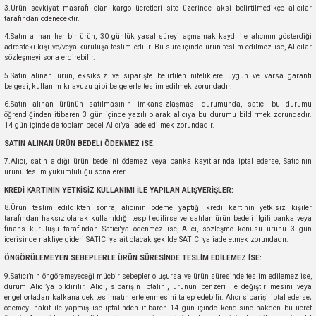
3.Ürün sevkiyat masrafı olan kargo ücretleri site üzerinde aksi belirtilmedikçe alıcılar
ve Direksiyon
(Aktarım) Cihazları
Marş Burcu
Çakmak
Fren Boruları
Bijon Somunu
Devir Sensörü
Eksantrik Yatağı
Havalı Süspansiyon
Kapı Aksesuarları
Küllükler
Xenon Yedek Ampulleri
Cam Rüzgarlığı
Ölçüm Aletleri
Piknik ve Kamp Ürünleri
Torpido Kaplama Setleri
Ecza Çantaları
tarafından ödenecektir.
4.Satın alınan her bir ürün, 30 günlük yasal süreyi aşmamak kaydı ile alıcının gösterdiği
adresteki kişi ve/veya kuruluşa teslim edilir. Bu süre içinde ürün teslim edilmez ise, Alıcılar
leri
Marş Dişlisi
Cam Krikoları
Fren Disk ve Kampanaları
Çamurluk Bakaliti
Hortumlar
Eksantrik Zinciri
Kastel Kol Lastiği
Koruyucu Ürünler
Kupa Bardak
Cam Vantuzu
Serme Lastik Zinciri
Su Isıtıcıları
Torpido Kilidi
El Fenerleri
sözleşmeyi sona erdirebilir.
5.Satın alınan ürün, eksiksiz ve siparişte belirtilen niteliklere uygun ve varsa garanti
Marş Kollektörü
Cam Suyu Bidon
Kaliper Tamir Takımı
Civata
Kilometre Teli
Enjeksiyon Sistemi
Keçe
Levhalar
Sistem Kabloları ve Aksesuarları
Pusula
Takma Lastik Zinciri
Torpido Üzeri Peluşlar
İkaz Kukaları
belgesi, kullanım kılavuzu gibi belgelerle teslim edilmek zorundadır.
6.Satın alınan ürünün satılmasının imkansızlaşması durumunda, satıcı bu durumu
öğrendiğinden itibaren 3 gün içinde yazılı olarak alıcıya bu durumu bildirmek zorundadır.
 Makineleri
Marş Kömürü
Cam Suyu Pompası
Merkezler ve Aksesurlar
Civata Seti
Kol Burcu
Enjektör
Kilometre Saati
Paçalık
Telefon ve Ipad Aksesuarları
Yağmur Kaydırıcılar
Kriko
14 gün içinde de toplam bedel Alıcı’ya iade edilmek zorundadır.
SATIN ALINAN ÜRÜN BEDELİ ÖDENMEZ İSE:
ta
Marş Motoru
Diot Tablası
Pedal ve Pedal Lastikleri
İç Açma Kolu
Mafsal İstavrozu
Enjektör Hortumları
Kontak Kilidi
Plaka Ürünleri
Projektörler
7.Alıcı, satın aldığı ürün bedelini ödemez veya banka kayıtlarında iptal ederse, Satıcının
ürünü teslim yükümlülüğü sona erer.
temleri
Marş Otomatiği
Fanlar
Westinghause
Kapı Ekipmanları
Manifold
Hava Akışmetre (Debimetre)
Makas Lastiği
Reflektörler
Reflektörler
KREDİ KARTININ YETKİSİZ KULLANIMI İLE YAPILAN ALIŞVERİŞLER:
8.Ürün teslim edildikten sonra, alıcının ödeme yaptığı kredi kartının yetkisiz kişiler
tarafından haksız olarak kullanıldığı tespit edilirse ve satılan ürün bedeli ilgili banka veya
rı
3 Çalar
Marş Pinyon Kapağı
Farlar
Kapı Kolları
Müşürler
Hidrolik Deposu
Porya
Tampon Aksesuarları
Seyyar Lamba
finans kuruluşu tarafından Satıcı'ya ödenmez ise, Alıcı, sözleşme konusu ürünü 3 gün
içerisinde nakliye gideri SATICI’ya ait olacak şekilde SATICI’ya iade etmek zorundadır.
Marş Yastığı
Flaşör
Kaput Ekipmanları
Pervane
Hidrolik Filtre
Rot Başı
Vinç ve Vinç Aksesuarları
Takozlar
ÖNGÖRÜLEMEYEN SEBEPLERLE ÜRÜN SÜRESİNDE TESLİM EDİLEMEZ İSE:
9.Satıcı’nın öngöremeyeceği mücbir sebepler oluşursa ve ürün süresinde teslim edilemez ise,
durum Alıcı’ya bildirilir. Alıcı, siparişin iptalini, ürünün benzeri ile değiştirilmesini veya
leri
 Modül
Gaz Teli
Kaput Kilidi
Prizdirek Rulmanı
Hız Sensörü
Rot Kolu
Yan ve Tavan Çıtaları
Trafik Setleri
engel ortadan kalkana dek teslimatın ertelenmesini talep edebilir. Alıcı siparişi iptal ederse;
ödemeyi nakit ile yapmış ise iptalinden itibaren 14 gün içinde kendisine nakden bu ücret