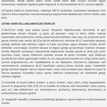
ksesuarları
Silecek Lastiği
Turbo Basınç Valfi
yükümlüdür. Ancak cayma hakkı süresi içinde malın veya ürünün usulüne uygun
kullanılması sebebiyle meydana gelen değişiklik ve bozulmalardan ALICI sorumlu değildir.
20.Cayma hakkının kullanılması nedeniyle SATICI tarafından düzenlenen kampanya limit
rları
Silecek Motoru
Turbo Borusu
tutarının altına düşülmesi halinde kampanya kapsamında faydalanılan indirim miktarı iptal
edilir.
Silecek Süpürgesi
Turbo Radyatörü
CAYMA HAKKI KULLANILAMAYACAK ÜRÜNLER:
21.ALICI’nın isteği veya açıkça kişisel ihtiyaçları doğrultusunda hazırlanan ve geri
gönderilmeye müsait olmayan, iç giyim alt parçaları, mayo ve bikini altları, makyaj
Sinyaller
V Kayış Seti
malzemeleri, tek kullanımlık ürünler, çabuk bozulma tehlikesi olan veya son kullanma tarihi
geçme ihtimali olan mallar, ALICI’ya teslim edilmesinin ardından ALICI tarafından ambalajı
açıldığı takdirde iade edilmesi sağlık ve hijyen açısından uygun olmayan ürünler, teslim
i
Stoplar
V Kayışı
edildikten sonra başka ürünlerle karışan ve doğası gereği ayrıştırılması mümkün olmayan
ürünler, Abonelik sözleşmesi kapsamında sağlananlar dışında, gazete ve dergi gibi süreli
yayınlara ilişkin mallar, Elektronik ortamda anında ifa edilen hizmetler veya tüketiciye
anında teslim edilen gayrimaddi mallar, ile ses veya görüntü kayıtlarının, kitap, dijital içerik,
rünleri
Tevzi Makarası
Volant Krank Sensörü
yazılım programlarının, veri kaydedebilme ve veri depolama cihazlarının, bilgisayar sarf
malzemelerinin, ambalajının ALICI tarafından açılmış olması halinde iadesi Yönetmelik
gereği mümkün değildir. Ayrıca Cayma hakkı süresi sona ermeden önce, tüketicinin onayı ile
e Tüpleri
Yağ Borusu
ifasına başlanan hizmetlere ilişkin cayma hakkının kullanılması da Yönetmelik gereği
mümkün değildir.
Yağ Çubuğu
22.Kozmetik ve kişisel bakım ürünleri, iç giyim ürünleri, mayo, bikini, kitap, kopyalanabilir
yazılım ve programlar, DVD, VCD, CD ve kasetler ile kırtasiye sarf malzemeleri (toner, kartuş,
şerit vb.) iade edilebilmesi için ambalajlarının açılmamış, denenmemiş, bozulmamış ve
kullanılmamış olmaları gerekir.
Yağ Kapakları
23. Aşağıdaki mesafeli sözleşmeler yönetmeliği gereğince; cayma hakkının kullanılmayacak
ürünler,
Yağ Seviye Sensörü