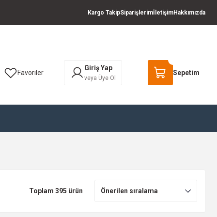
Kargo Takip
Siparişlerim
İletişim
Hakkımızda
Giriş Yap
Favoriler
Sepetim
veya Üye Ol
Toplam 395 ürün