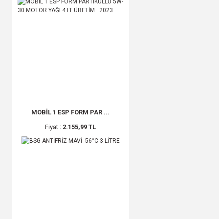
MYM (2)
NEWADA (2)
NIKEN (2)
OZAR (2)
RENAULT (2)
RİZLİNE (2)
SALMAN (2)
TAKGÖR (2)
MOBİL 1 ESP FORM PAR ...
AKARLAR (1)
Fiyat :
2.155,99 TL
AKSAN (1)
APEX (1)
AUTOMIX (1)
AYFAR (1)
AYKA (1)
BİRLİK (1)