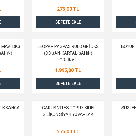
L
275,00 TL
E
SEPETE EKLE
 MAVİ DKS
LEOPAR PASPAS RULO GRİ DKS
BOYUN 
AHİN)
(DOĞAN-KARTAL-ŞAHİN)
ORJİNAL
L
1.995,00 TL
E
SEPETE EKLE
TİK KANCA
CARUB VİTES TOPUZ KILIFI
SÜSLEN
SİLİKON SİYAH YUVARLAK
275,00 TL