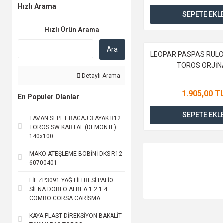
LEOPAR (8)
Hızlı Arama
SEPETE EKL
PLEKSAN (8)
Hızlı Ürün Arama
AUTO DEEPEN (7)
PERFLEX (7)
Ara
LEOPAR PASPAS RULO
JOLLY GOLD (6)
TOROS ORJİN
PETROL OFİSİ (6)
Detaylı Arama
PMX (6)
1.905,00 T
En Populer Olanlar
BSG (5)
SEPETE EKL
TAVAN SEPET BAGAJ 3 AYAK R12
HEJALUX (5)
TOROS SW KARTAL (DEMONTE)
MGA (5)
140x100
PLANT (5)
MAKO ATEŞLEME BOBİNİ DKS R12
60700401
VİP (5)
FİL ZP3091 YAĞ FİLTRESİ PALİO
EMPAR (4)
SİENA DOBLO ALBEA 1.2 1.4
MEYS (4)
COMBO CORSA CARİSMA
SENTİNEL (4)
KAYA PLAST DİREKSİYON BAKALİT