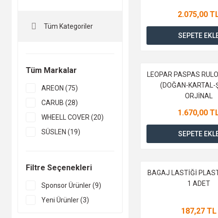
2.075,00 T
Tüm Kategoriler
SEPETE EKL
Tüm Markalar
LEOPAR PASPAS RULO
(DOĞAN-KARTAL-Ş
AREON (75)
ORJİNAL
CARUB (28)
1.670,00 T
WHEELL COVER (20)
SÜSLEN (19)
SEPETE EKL
ERAYNA (12)
ERMAK (12)
Filtre Seçenekleri
BAGAJ LASTİĞİ PLAS
TİSA (10)
1 ADET
Sponsor Ürünler (9)
ART (9)
Yeni Ürünler (3)
WÜRTH (9)
187,27 TL