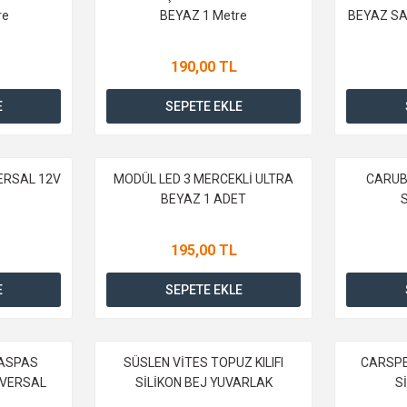
re
BEYAZ 1 Metre
BEYAZ SAB
190,00 TL
E
SEPETE EKLE
ERSAL 12V
MODÜL LED 3 MERCEKLİ ULTRA
CARUB 
BEYAZ 1 ADET
195,00 TL
E
SEPETE EKLE
PASPAS
SÜSLEN VİTES TOPUZ KILIFI
CARSPE
İVERSAL
SİLİKON BEJ YUVARLAK
S