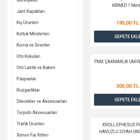
Güneşlikler
KIRMIZI 1 Met
Jant Kapakları
Kış Ürünleri
195,00 TL
Koltuk Minderleri
SEPETE EKL
Korna ve Sirenler
Oto Kokuları
PMX ÇAKMAKLIK UNİV
Oto Lastik ve Bakım
Paspaslar
305,00 TL
Rüzgarlıklar
SEPETE EKL
Silecekler ve Aksesuarları
Torpido Aksesuarları
Trafik Ürünleri
XROLL EPHESUS 
HAVUZLU SİYAH UN
Xenon Far Kitleri