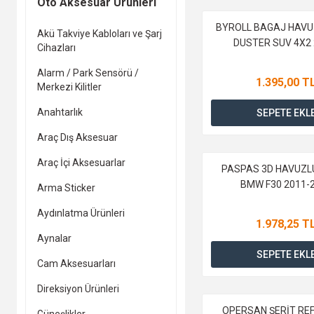
Oto Aksesuar Ürünleri
BYROLL BAGAJ HAVU
Akü Takviye Kabloları ve Şarj
DUSTER SUV 4X2 
Cihazları
Alarm / Park Sensörü /
1.395,00 T
Merkezi Kilitler
Anahtarlık
SEPETE EKL
Araç Dış Aksesuar
Araç İçi Aksesuarlar
PASPAS 3D HAVUZL
BMW F30 2011-
Arma Sticker
Aydınlatma Ürünleri
1.978,25 T
Aynalar
SEPETE EKL
Cam Aksesuarları
Direksiyon Ürünleri
OPERSAN ŞERİT RE