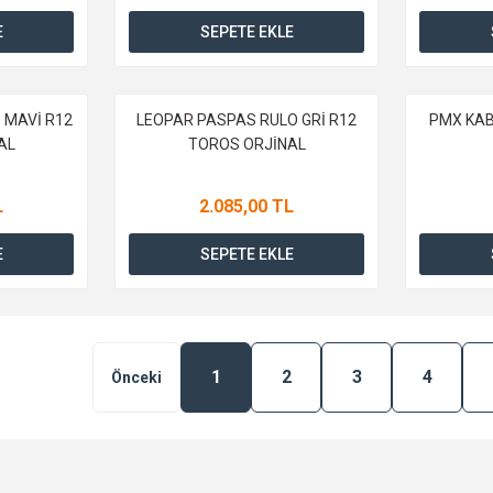
E
SEPETE EKLE
 MAVİ R12
LEOPAR PASPAS RULO GRİ R12
PMX KAB
AL
TOROS ORJİNAL
L
2.085,00 TL
E
SEPETE EKLE
1
2
3
4