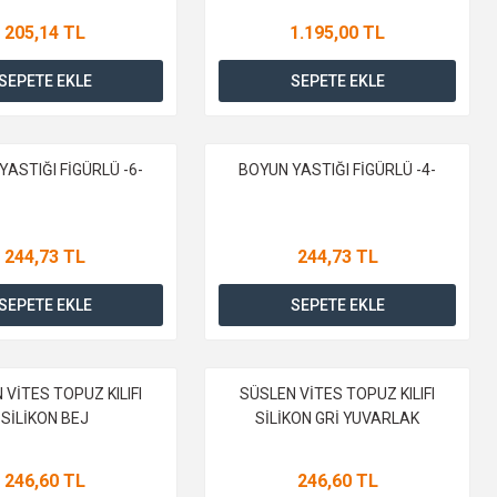
205,14 TL
1.195,00 TL
SEPETE EKLE
SEPETE EKLE
YASTIĞI FİGÜRLÜ -6-
BOYUN YASTIĞI FİGÜRLÜ -4-
244,73 TL
244,73 TL
SEPETE EKLE
SEPETE EKLE
 VİTES TOPUZ KILIFI
SÜSLEN VİTES TOPUZ KILIFI
SİLİKON BEJ
SİLİKON GRİ YUVARLAK
246,60 TL
246,60 TL