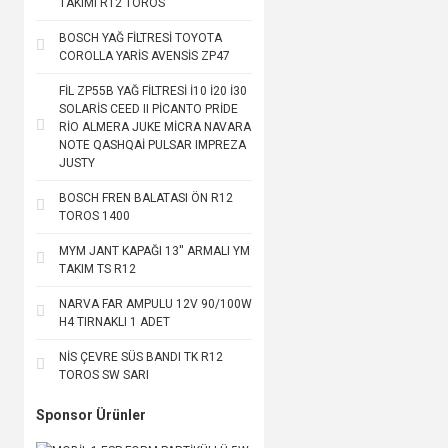
TAKIMI R12 TOROS
WENDERPARTS (4)
XROLL (4)
BOSCH YAĞ FİLTRESİ TOYOTA
COROLLA YARİS AVENSİS ZP47
FARBA (3)
FİL ZP55B YAĞ FİLTRESİ İ10 İ20 İ30
GRAT (3)
SOLARİS CEED II PİCANTO PRİDE
KRAFTVOLL (3)
RİO ALMERA JUKE MİCRA NAVARA
NOTE QASHQAİ PULSAR IMPREZA
NARVA (3)
JUSTY
PARSAUTO (3)
BOSCH FREN BALATASI ÖN R12
SEGER (3)
TOROS 1400
SUPER LİGHT (3)
MYM JANT KAPAĞI 13'' ARMALI YM
TAKIM TS R12
AUTOKİT (2)
NARVA FAR AMPULU 12V 90/100W
BOSCH (2)
H4 TIRNAKLI 1 ADET
DRT (2)
NİS ÇEVRE SÜS BANDI TK R12
GOODYEAR (2)
TOROS SW SARI
KGN (2)
Sponsor Ürünler
MARS (2)