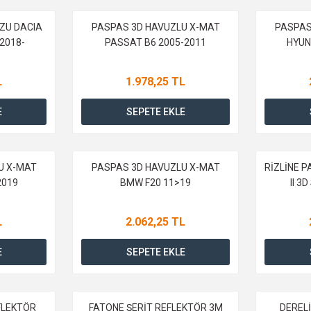
ZU DACIA
PASPAS 3D HAVUZLU X-MAT
PASPAS
2018-
PASSAT B6 2005-2011
HYUN
L
1.978,25 TL
E
SEPETE EKLE
U X-MAT
PASPAS 3D HAVUZLU X-MAT
RİZLİNE 
2019
BMW F20 11>19
II 3
L
2.062,25 TL
E
SEPETE EKLE
FLEKTÖR
FATONE ŞERİT REFLEKTÖR 3M
DEREL