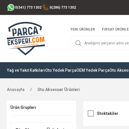
0(541) 773 1302
0(286) 773 1302
YENİ ÜRÜNLER
FIRSAT ÜRÜNLE
Yağ ve Yakıt Katkıları
Oto Yedek Parça
OEM Yedek Parça
Oto Akses
Anasayfa
Oto Aksesuar Ürünleri
Ürün Grupları
Stoktakiler
KA