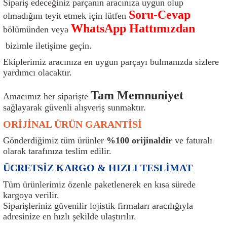
Sipariş edeceğiniz parçanın aracınıza uygun olup
ı
Isı Sensörü
Kilit
Rolanti Valfi
Kalorifer Ekipmanları
Rotil
Soru-Cevap
olmadığını teyit etmek için lütfen
WhatsApp Hattımızdan
bölümünden veya
Isıtma Beyni
Koltuk Ekipmanları
Şanzıman Keçe
Karter
Şaft Takozları
bizimle iletişime geçin.
Kilometre Hız Sensörü
Paçalıklar
Stabilizör
Keçe
Salıncak
Ekiplerimiz aracınıza en uygun parçayı bulmanızda sizlere
yardımcı olacaktır.
Kilometre Teli
Panjur ve Izgaralar
Subaplar
Klima Radyatörü
Şanzıman Takozu
Tam Memnuniyet
Amacımız her siparişte
sağlayarak güvenli alışveriş sunmaktır.
Klima Fanları
Plakalık
Tapa
Klima Rezistansı
Teker Yatak
ORİJİNAL ÜRÜN GARANTİSİ
Kompresör
Yakıt Deposu Ekipmanları
Tekerlek Sensörü
Konjektör
Tekerlek Rulmanı
Gönderdiğimiz tüm ürünler
%100 orijinaldir
ve faturalı
olarak tarafınıza teslim edilir.
Kondansatör
Termostat
Kranklar
Torsiyon
ÜCRETSİZ KARGO & HIZLI TESLİMAT
Lambalar
Termostat Contası
Motor Takozu
Viraj Demiri ve Lastikleri
Tüm ürünlerimiz özenle paketlenerek en kısa sürede
kargoya verilir.
Siparişleriniz güvenilir lojistik firmaları aracılığıyla
ri
Merkezi Kilit Beyni
Termostat Gövdesi
Oksijen Sensörü (Lambda Sensörü)
Vites Ekipmanları
adresinize en hızlı şekilde ulaştırılır.