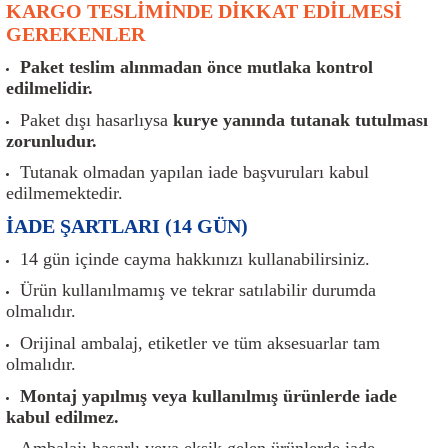
KARGO TESLİMİNDE DİKKAT EDİLMESİ
er
Müşürler
Torsiyon Burcu
Pistonlar
Z Rot
GEREKENLER
ar
Park Sensörü
Torsiyon Tamir Takımı
Pompalar
Paket teslim alınmadan önce mutlaka kontrol
edilmelidir.
Reflektörler
Yaylar
Radyatör
Paket dışı hasarlıysa
kurye yanında tutanak tutulması
zorunludur.
Röle
Segmanlar
Tutanak olmadan yapılan iade başvuruları kabul
edilmemektedir.
Şalterler ve Müşürler
Silindir Kapakları
İADE ŞARTLARI (14 GÜN)
akım
Sensör
Triger Kayışı
14 gün içinde cayma hakkınızı kullanabilirsiniz.
Ürün kullanılmamış ve tekrar satılabilir durumda
Sıcaklık Sensörü
Triger Seti
olmalıdır.
Orijinal ambalaj, etiketler ve tüm aksesuarlar tam
Sigorta Kutuları
Turbo
olmalıdır.
Montaj yapılmış veya kullanılmış ürünlerde iade
i
Silecek Kolu
Turbo Basınç Sensörü
kabul edilmez.