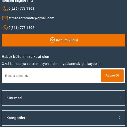
İletişim Bilgilerimiz
Bu ürüne benzer farklı alternatifler olmalı.
0(286) 773 1302
Yağ Soğutucu
atmacaotomotiv@gmail.com
Yakıt Deposu
0(541) 773 1302
Konum Bilgisi
Yataklar
Gönder
Yedek Su Deposu
Haber bültenimize kayıt olun
Özel kampanya ve promosyonlardan faydalanmak için kaydolun!
Abone Ol
Kurumsal
Kategoriler