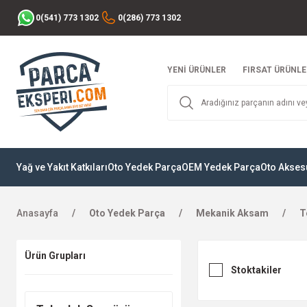
0(541) 773 1302
0(286) 773 1302
YENİ ÜRÜNLER
FIRSAT ÜRÜNLE
Yağ ve Yakıt Katkıları
Oto Yedek Parça
OEM Yedek Parça
Oto Akses
Anasayfa
Oto Yedek Parça
Mekanik Aksam
T
Ürün Grupları
Stoktakiler