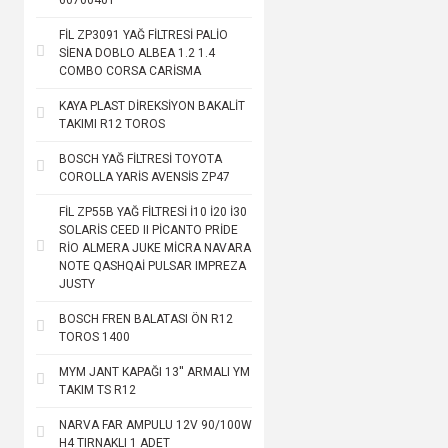
60700401
FİL ZP3091 YAĞ FİLTRESİ PALİO
SİENA DOBLO ALBEA 1.2 1.4
COMBO CORSA CARİSMA
KAYA PLAST DİREKSİYON BAKALİT
TAKIMI R12 TOROS
BOSCH YAĞ FİLTRESİ TOYOTA
COROLLA YARİS AVENSİS ZP47
FİL ZP55B YAĞ FİLTRESİ İ10 İ20 İ30
SOLARİS CEED II PİCANTO PRİDE
RİO ALMERA JUKE MİCRA NAVARA
NOTE QASHQAİ PULSAR IMPREZA
JUSTY
BOSCH FREN BALATASI ÖN R12
TOROS 1400
MYM JANT KAPAĞI 13'' ARMALI YM
TAKIM TS R12
NARVA FAR AMPULU 12V 90/100W
H4 TIRNAKLI 1 ADET