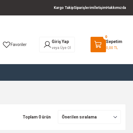
Kargo Takip
Siparişlerim
İletişim
Hakkımızda
0
Giriş Yap
Sepetim
Favoriler
veya Üye Ol
0,00 TL
Toplam 0 ürün