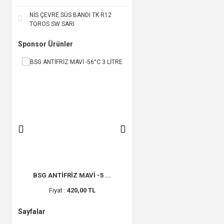
NİS ÇEVRE SÜS BANDI TK R12
TOROS SW SARI
Sponsor Ürünler
..
BSG ANTİFRİZ MAVİ -5 ...
BSG ANTİFRİZ KIRMIZI ...
Fiyat :
420,00 TL
Fiyat :
430,00 TL
Sayfalar