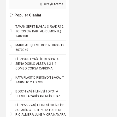
Detaylı Arama
En Populer Olanlar
TAVAN SEPET BAGAJ 3 AYAK R12
TOROS SW KARTAL (DEMONTE)
140x100
MAKO ATEŞLEME BOBİNİ DKS R12
60700401
FİL ZP3091 YAĞ FİLTRESİ PALİO
SİENA DOBLO ALBEA 1.2 1.4
COMBO CORSA CARİSMA
KAYA PLAST DİREKSİYON BAKALİT
TAKIMI R12 TOROS
BOSCH YAĞ FİLTRESİ TOYOTA
COROLLA YARİS AVENSİS ZP47
FİL ZP55B YAĞ FİLTRESİ İ10 İ20 İ30
SOLARİS CEED II PİCANTO PRİDE
RİO ALMERA JUKE MİCRA NAVARA