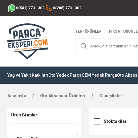
0(541) 773 1302
0(286) 773 1302
YENİ ÜRÜNLER
FIRSAT ÜRÜNLE
Yağ ve Yakıt Katkıları
Oto Yedek Parça
OEM Yedek Parça
Oto Akses
Anasayfa
Oto Aksesuar Ürünleri
Güneşlikler
Ürün Grupları
Stoktakiler