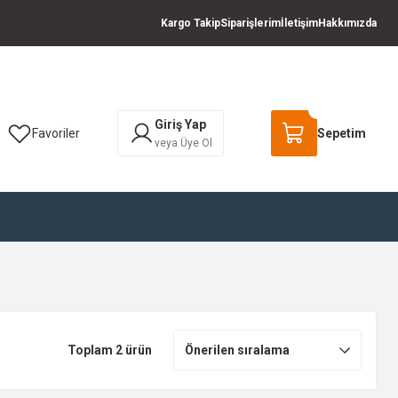
Kargo Takip
Siparişlerim
İletişim
Hakkımızda
Giriş Yap
Favoriler
Sepetim
veya Üye Ol
Toplam 2 ürün