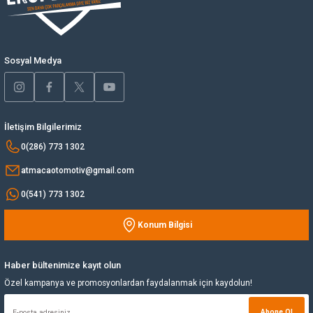
Ürün bilgilerinde hatalar bulunuyor.
Ürün fiyatı diğer sitelerden daha pahalı.
Yağ Soğutucu
Bu ürüne benzer farklı alternatifler olmalı.
Sosyal Medya
Yakıt Deposu
Yataklar
İletişim Bilgilerimiz
Yedek Su Deposu
Gönder
0(286) 773 1302
atmacaotomotiv@gmail.com
0(541) 773 1302
Konum Bilgisi
Haber bültenimize kayıt olun
Özel kampanya ve promosyonlardan faydalanmak için kaydolun!
Abone Ol