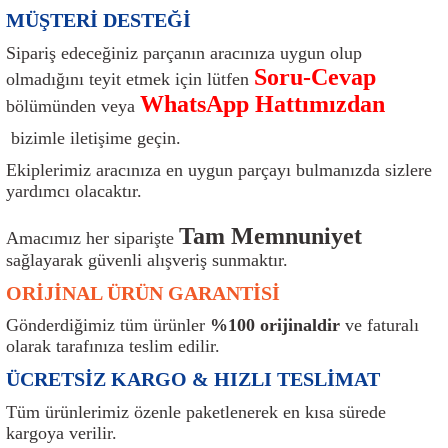
MÜŞTERİ DESTEĞİ
ı
Isı Sensörü
Kilit
Rolanti Valfi
Kalorifer Ekipmanları
Rotil
Sipariş edeceğiniz parçanın aracınıza uygun olup
Isıtma Beyni
Koltuk Ekipmanları
Şanzıman Keçe
Karter
Şaft Takozları
Soru-Cevap
olmadığını teyit etmek için lütfen
WhatsApp Hattımızdan
bölümünden veya
Kilometre Hız Sensörü
Paçalıklar
Stabilizör
Keçe
Salıncak
bizimle iletişime geçin.
Kilometre Teli
Panjur ve Izgaralar
Subaplar
Klima Radyatörü
Şanzıman Takozu
Ekiplerimiz aracınıza en uygun parçayı bulmanızda sizlere
yardımcı olacaktır.
Klima Fanları
Plakalık
Tapa
Klima Rezistansı
Teker Yatak
Tam Memnuniyet
Amacımız her siparişte
sağlayarak güvenli alışveriş sunmaktır.
Kompresör
Yakıt Deposu Ekipmanları
Tekerlek Sensörü
Konjektör
Tekerlek Rulmanı
ORİJİNAL ÜRÜN GARANTİSİ
Kondansatör
Termostat
Kranklar
Torsiyon
Gönderdiğimiz tüm ürünler
%100 orijinaldir
ve faturalı
olarak tarafınıza teslim edilir.
Lambalar
Termostat Contası
Motor Takozu
Viraj Demiri ve Lastikleri
ÜCRETSİZ KARGO & HIZLI TESLİMAT
ri
Merkezi Kilit Beyni
Termostat Gövdesi
Oksijen Sensörü (Lambda Sensörü)
Vites Ekipmanları
Tüm ürünlerimiz özenle paketlenerek en kısa sürede
kargoya verilir.