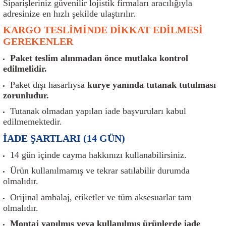
Siparişleriniz güvenilir lojistik firmaları aracılığıyla
er
Müşürler
Torsiyon Burcu
Pistonlar
Z Rot
adresinize en hızlı şekilde ulaştırılır.
KARGO TESLİMİNDE DİKKAT EDİLMESİ
ar
Park Sensörü
Torsiyon Tamir Takımı
Pompalar
GEREKENLER
Reflektörler
Yaylar
Radyatör
Paket teslim alınmadan önce mutlaka kontrol
edilmelidir.
Röle
Segmanlar
Paket dışı hasarlıysa
kurye yanında tutanak tutulması
zorunludur.
Şalterler ve Müşürler
Silindir Kapakları
Tutanak olmadan yapılan iade başvuruları kabul
edilmemektedir.
akım
Sensör
Triger Kayışı
İADE ŞARTLARI (14 GÜN)
Sıcaklık Sensörü
Triger Seti
14 gün içinde cayma hakkınızı kullanabilirsiniz.
Ürün kullanılmamış ve tekrar satılabilir durumda
Sigorta Kutuları
Turbo
olmalıdır.
Orijinal ambalaj, etiketler ve tüm aksesuarlar tam
i
Silecek Kolu
Turbo Basınç Sensörü
olmalıdır.
Montaj yapılmış veya kullanılmış ürünlerde iade