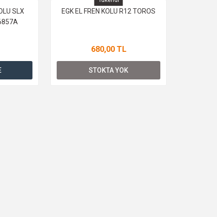
Tükendi
OLU SLX
EGK EL FREN KOLU R12 TOROS
06857A
680,00 TL
E
STOKTA YOK