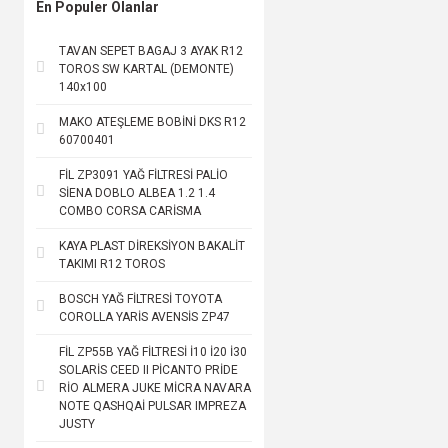
En Populer Olanlar
TAVAN SEPET BAGAJ 3 AYAK R12
TOROS SW KARTAL (DEMONTE)
140x100
MAKO ATEŞLEME BOBİNİ DKS R12
60700401
FİL ZP3091 YAĞ FİLTRESİ PALİO
SİENA DOBLO ALBEA 1.2 1.4
COMBO CORSA CARİSMA
KAYA PLAST DİREKSİYON BAKALİT
TAKIMI R12 TOROS
BOSCH YAĞ FİLTRESİ TOYOTA
COROLLA YARİS AVENSİS ZP47
FİL ZP55B YAĞ FİLTRESİ İ10 İ20 İ30
SOLARİS CEED II PİCANTO PRİDE
RİO ALMERA JUKE MİCRA NAVARA
NOTE QASHQAİ PULSAR IMPREZA
JUSTY