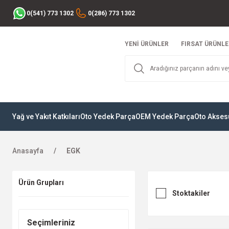
0(541) 773 1302
0(286) 773 1302
YENİ ÜRÜNLER
FIRSAT ÜRÜNLE
Yağ ve Yakıt Katkıları
Oto Yedek Parça
OEM Yedek Parça
Oto Akses
Anasayfa
EGK
Ürün Grupları
Stoktakiler
Seçimleriniz