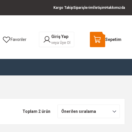
Kargo Takip
Siparişlerim
İletişim
Hakkımızda
Giriş Yap
Favoriler
Sepetim
veya Üye Ol
Toplam 2 ürün