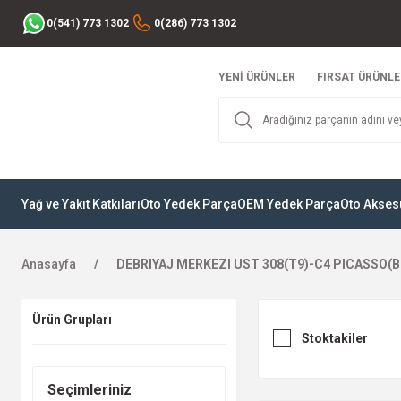
0(541) 773 1302
0(286) 773 1302
YENİ ÜRÜNLER
FIRSAT ÜRÜNLE
Yağ ve Yakıt Katkıları
Oto Yedek Parça
OEM Yedek Parça
Oto Akses
Anasayfa
DEBRIYAJ MERKEZI UST 308(T9)-C4 PICASSO(B
Ürün Grupları
Stoktakiler
Seçimleriniz