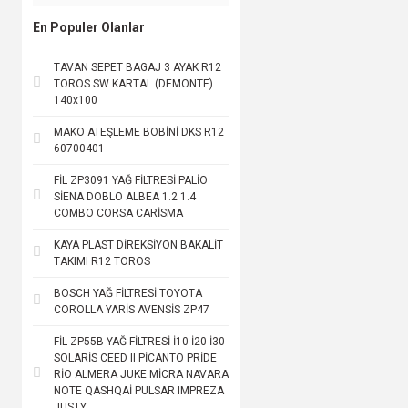
En Populer Olanlar
TAVAN SEPET BAGAJ 3 AYAK R12
TOROS SW KARTAL (DEMONTE)
140x100
MAKO ATEŞLEME BOBİNİ DKS R12
60700401
FİL ZP3091 YAĞ FİLTRESİ PALİO
SİENA DOBLO ALBEA 1.2 1.4
COMBO CORSA CARİSMA
KAYA PLAST DİREKSİYON BAKALİT
TAKIMI R12 TOROS
BOSCH YAĞ FİLTRESİ TOYOTA
COROLLA YARİS AVENSİS ZP47
FİL ZP55B YAĞ FİLTRESİ İ10 İ20 İ30
SOLARİS CEED II PİCANTO PRİDE
RİO ALMERA JUKE MİCRA NAVARA
NOTE QASHQAİ PULSAR IMPREZA
JUSTY