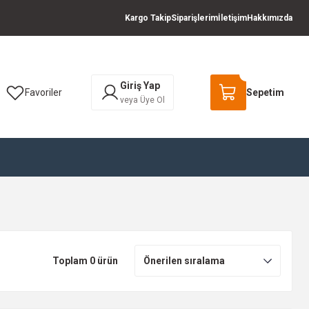
Kargo Takip
Siparişlerim
İletişim
Hakkımızda
Giriş Yap
Favoriler
Sepetim
veya Üye Ol
Toplam 0 ürün