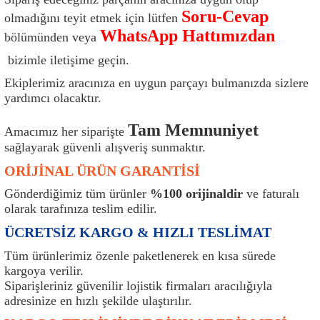
ı
Isı Sensörü
Kilit
Rolanti Valfi
Kalorifer Ekipmanları
Rotil
Soru-Cevap
olmadığını teyit etmek için lütfen
WhatsApp Hattımızdan
bölümünden veya
Isıtma Beyni
Koltuk Ekipmanları
Şanzıman Keçe
Karter
Şaft Takozları
bizimle iletişime geçin.
Ekiplerimiz aracınıza en uygun parçayı bulmanızda sizlere
Kilometre Hız Sensörü
Paçalıklar
Stabilizör
Keçe
Salıncak
yardımcı olacaktır.
Kilometre Teli
Panjur ve Izgaralar
Subaplar
Klima Radyatörü
Şanzıman Takozu
Tam Memnuniyet
Amacımız her siparişte
sağlayarak güvenli alışveriş sunmaktır.
Klima Fanları
Plakalık
Tapa
Klima Rezistansı
Teker Yatak
ORİJİNAL ÜRÜN GARANTİSİ
Kompresör
Yakıt Deposu Ekipmanları
Tekerlek Sensörü
Konjektör
Tekerlek Rulmanı
Gönderdiğimiz tüm ürünler
%100 orijinaldir
ve faturalı
olarak tarafınıza teslim edilir.
Kondansatör
Termostat
Kranklar
Torsiyon
ÜCRETSİZ KARGO & HIZLI TESLİMAT
Tüm ürünlerimiz özenle paketlenerek en kısa sürede
Lambalar
Termostat Contası
Motor Takozu
Viraj Demiri ve Lastikleri
kargoya verilir.
Siparişleriniz güvenilir lojistik firmaları aracılığıyla
ri
Merkezi Kilit Beyni
Termostat Gövdesi
Oksijen Sensörü (Lambda Sensörü)
Vites Ekipmanları
adresinize en hızlı şekilde ulaştırılır.