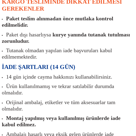
KARGO TESLİMİNDE DİKKAT EDİLMESİ
er
Müşürler
Torsiyon Burcu
Pistonlar
Z Rot
GEREKENLER
Paket teslim alınmadan önce mutlaka kontrol
ar
Park Sensörü
Torsiyon Tamir Takımı
Pompalar
edilmelidir.
Reflektörler
Yaylar
Radyatör
Paket dışı hasarlıysa
kurye yanında tutanak tutulması
zorunludur.
Röle
Segmanlar
Tutanak olmadan yapılan iade başvuruları kabul
edilmemektedir.
Şalterler ve Müşürler
Silindir Kapakları
İADE ŞARTLARI (14 GÜN)
14 gün içinde cayma hakkınızı kullanabilirsiniz.
akım
Sensör
Triger Kayışı
Ürün kullanılmamış ve tekrar satılabilir durumda
olmalıdır.
Sıcaklık Sensörü
Triger Seti
Orijinal ambalaj, etiketler ve tüm aksesuarlar tam
Sigorta Kutuları
Turbo
olmalıdır.
Montaj yapılmış veya kullanılmış ürünlerde iade
i
Silecek Kolu
Turbo Basınç Sensörü
kabul edilmez.
Ambalajı hasarlı veya eksik gelen ürünlerde iade