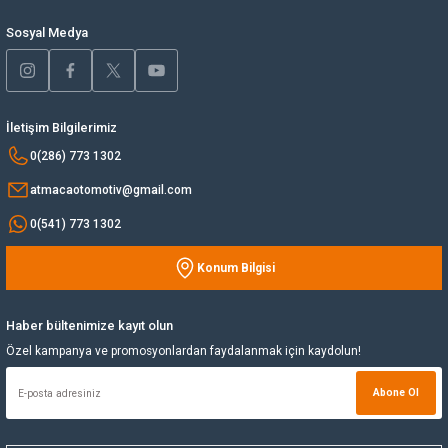
Bu ürüne benzer farklı alternatifler olmalı.
Sosyal Medya
Yağ Soğutucu
Yakıt Deposu
İletişim Bilgilerimiz
Yataklar
Gönder
0(286) 773 1302
atmacaotomotiv@gmail.com
Yedek Su Deposu
0(541) 773 1302
Konum Bilgisi
Haber bültenimize kayıt olun
Özel kampanya ve promosyonlardan faydalanmak için kaydolun!
Abone Ol