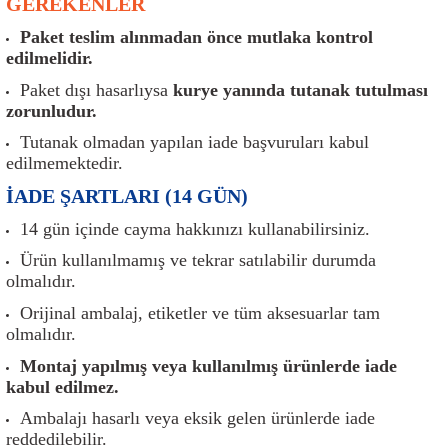
GEREKENLER
er
Müşürler
Torsiyon Burcu
Pistonlar
Z Rot
Paket teslim alınmadan önce mutlaka kontrol
edilmelidir.
ar
Park Sensörü
Torsiyon Tamir Takımı
Pompalar
Paket dışı hasarlıysa
kurye yanında tutanak tutulması
Reflektörler
Yaylar
Radyatör
zorunludur.
Tutanak olmadan yapılan iade başvuruları kabul
Röle
Segmanlar
edilmemektedir.
İADE ŞARTLARI (14 GÜN)
Şalterler ve Müşürler
Silindir Kapakları
14 gün içinde cayma hakkınızı kullanabilirsiniz.
akım
Sensör
Triger Kayışı
Ürün kullanılmamış ve tekrar satılabilir durumda
olmalıdır.
Sıcaklık Sensörü
Triger Seti
Orijinal ambalaj, etiketler ve tüm aksesuarlar tam
olmalıdır.
Sigorta Kutuları
Turbo
Montaj yapılmış veya kullanılmış ürünlerde iade
kabul edilmez.
i
Silecek Kolu
Turbo Basınç Sensörü
Ambalajı hasarlı veya eksik gelen ürünlerde iade
reddedilebilir.