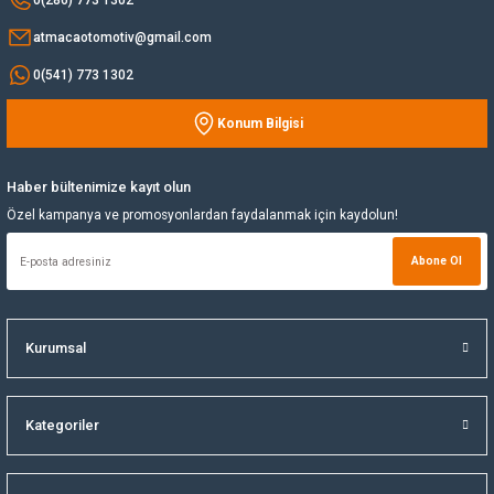
atmacaotomotiv@gmail.com
Yağ Soğutucu
0(541) 773 1302
Yakıt Deposu
Konum Bilgisi
Gönder
Yataklar
Haber bültenimize kayıt olun
Yedek Su Deposu
Özel kampanya ve promosyonlardan faydalanmak için kaydolun!
Abone Ol
Kurumsal
Kategoriler