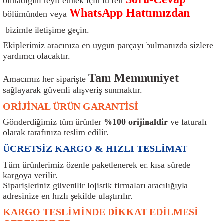
olmadığını teyit etmek için lütfen
ı
Isı Sensörü
Kilit
Rolanti Valfi
Kalorifer Ekipmanları
Rotil
WhatsApp Hattımızdan
bölümünden veya
bizimle iletişime geçin.
Isıtma Beyni
Koltuk Ekipmanları
Şanzıman Keçe
Karter
Şaft Takozları
Ekiplerimiz aracınıza en uygun parçayı bulmanızda sizlere
yardımcı olacaktır.
Kilometre Hız Sensörü
Paçalıklar
Stabilizör
Keçe
Salıncak
Tam Memnuniyet
Amacımız her siparişte
Kilometre Teli
Panjur ve Izgaralar
Subaplar
Klima Radyatörü
Şanzıman Takozu
sağlayarak güvenli alışveriş sunmaktır.
ORİJİNAL ÜRÜN GARANTİSİ
Klima Fanları
Plakalık
Tapa
Klima Rezistansı
Teker Yatak
Gönderdiğimiz tüm ürünler
%100 orijinaldir
ve faturalı
Kompresör
Yakıt Deposu Ekipmanları
Tekerlek Sensörü
Konjektör
Tekerlek Rulmanı
olarak tarafınıza teslim edilir.
ÜCRETSİZ KARGO & HIZLI TESLİMAT
Kondansatör
Termostat
Kranklar
Torsiyon
Tüm ürünlerimiz özenle paketlenerek en kısa sürede
kargoya verilir.
Lambalar
Termostat Contası
Motor Takozu
Viraj Demiri ve Lastikleri
Siparişleriniz güvenilir lojistik firmaları aracılığıyla
adresinize en hızlı şekilde ulaştırılır.
ri
Merkezi Kilit Beyni
Termostat Gövdesi
Oksijen Sensörü (Lambda Sensörü)
Vites Ekipmanları
KARGO TESLİMİNDE DİKKAT EDİLMESİ