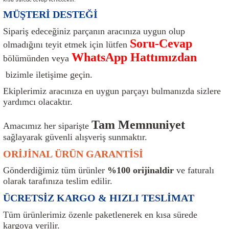
ı
Isı Sensörü
Kilit
Rolanti Valfi
Kalorifer Ekipmanları
Rotil
MÜŞTERİ DESTEĞİ
Sipariş edeceğiniz parçanın aracınıza uygun olup
Isıtma Beyni
Koltuk Ekipmanları
Şanzıman Keçe
Karter
Şaft Takozları
Soru-Cevap
olmadığını teyit etmek için lütfen
WhatsApp Hattımızdan
bölümünden veya
Kilometre Hız Sensörü
Paçalıklar
Stabilizör
Keçe
Salıncak
bizimle iletişime geçin.
Kilometre Teli
Panjur ve Izgaralar
Subaplar
Klima Radyatörü
Şanzıman Takozu
Ekiplerimiz aracınıza en uygun parçayı bulmanızda sizlere
yardımcı olacaktır.
Klima Fanları
Plakalık
Tapa
Klima Rezistansı
Teker Yatak
Tam Memnuniyet
Amacımız her siparişte
Kompresör
Yakıt Deposu Ekipmanları
Tekerlek Sensörü
Konjektör
Tekerlek Rulmanı
sağlayarak güvenli alışveriş sunmaktır.
ORİJİNAL ÜRÜN GARANTİSİ
Kondansatör
Termostat
Kranklar
Torsiyon
Gönderdiğimiz tüm ürünler
%100 orijinaldir
ve faturalı
olarak tarafınıza teslim edilir.
Lambalar
Termostat Contası
Motor Takozu
Viraj Demiri ve Lastikleri
ÜCRETSİZ KARGO & HIZLI TESLİMAT
ri
Merkezi Kilit Beyni
Termostat Gövdesi
Oksijen Sensörü (Lambda Sensörü)
Vites Ekipmanları
Tüm ürünlerimiz özenle paketlenerek en kısa sürede
kargoya verilir.