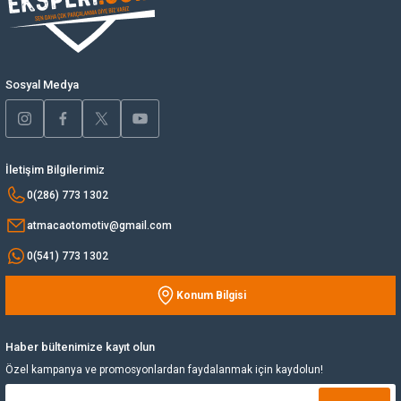
Ürün bilgilerinde hatalar bulunuyor.
Yağ Soğutucu
Ürün fiyatı diğer sitelerden daha pahalı.
Bu ürüne benzer farklı alternatifler olmalı.
Yakıt Deposu
Sosyal Medya
Yataklar
İletişim Bilgilerimiz
Yedek Su Deposu
Gönder
0(286) 773 1302
atmacaotomotiv@gmail.com
0(541) 773 1302
Konum Bilgisi
Haber bültenimize kayıt olun
Özel kampanya ve promosyonlardan faydalanmak için kaydolun!