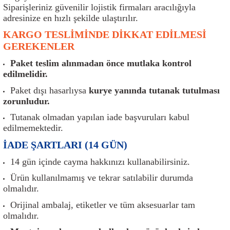
er
Müşürler
Torsiyon Burcu
Pistonlar
Z Rot
Siparişleriniz güvenilir lojistik firmaları aracılığıyla
adresinize en hızlı şekilde ulaştırılır.
ar
Park Sensörü
Torsiyon Tamir Takımı
Pompalar
KARGO TESLİMİNDE DİKKAT EDİLMESİ
GEREKENLER
Reflektörler
Yaylar
Radyatör
Paket teslim alınmadan önce mutlaka kontrol
edilmelidir.
Röle
Segmanlar
Paket dışı hasarlıysa
kurye yanında tutanak tutulması
zorunludur.
Şalterler ve Müşürler
Silindir Kapakları
Tutanak olmadan yapılan iade başvuruları kabul
edilmemektedir.
akım
Sensör
Triger Kayışı
İADE ŞARTLARI (14 GÜN)
Sıcaklık Sensörü
Triger Seti
14 gün içinde cayma hakkınızı kullanabilirsiniz.
Ürün kullanılmamış ve tekrar satılabilir durumda
Sigorta Kutuları
Turbo
olmalıdır.
Orijinal ambalaj, etiketler ve tüm aksesuarlar tam
i
Silecek Kolu
Turbo Basınç Sensörü
olmalıdır.