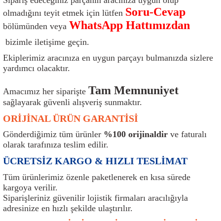
ı
Isı Sensörü
Kilit
Rolanti Valfi
Kalorifer Ekipmanları
Rotil
Soru-Cevap
olmadığını teyit etmek için lütfen
WhatsApp Hattımızdan
bölümünden veya
Isıtma Beyni
Koltuk Ekipmanları
Şanzıman Keçe
Karter
Şaft Takozları
bizimle iletişime geçin.
Ekiplerimiz aracınıza en uygun parçayı bulmanızda sizlere
Kilometre Hız Sensörü
Paçalıklar
Stabilizör
Keçe
Salıncak
yardımcı olacaktır.
Kilometre Teli
Panjur ve Izgaralar
Subaplar
Klima Radyatörü
Şanzıman Takozu
Tam Memnuniyet
Amacımız her siparişte
sağlayarak güvenli alışveriş sunmaktır.
Klima Fanları
Plakalık
Tapa
Klima Rezistansı
Teker Yatak
ORİJİNAL ÜRÜN GARANTİSİ
Kompresör
Yakıt Deposu Ekipmanları
Tekerlek Sensörü
Konjektör
Tekerlek Rulmanı
Gönderdiğimiz tüm ürünler
%100 orijinaldir
ve faturalı
olarak tarafınıza teslim edilir.
Kondansatör
Termostat
Kranklar
Torsiyon
ÜCRETSİZ KARGO & HIZLI TESLİMAT
Tüm ürünlerimiz özenle paketlenerek en kısa sürede
Lambalar
Termostat Contası
Motor Takozu
Viraj Demiri ve Lastikleri
kargoya verilir.
Siparişleriniz güvenilir lojistik firmaları aracılığıyla
ri
Merkezi Kilit Beyni
Termostat Gövdesi
Oksijen Sensörü (Lambda Sensörü)
Vites Ekipmanları
adresinize en hızlı şekilde ulaştırılır.