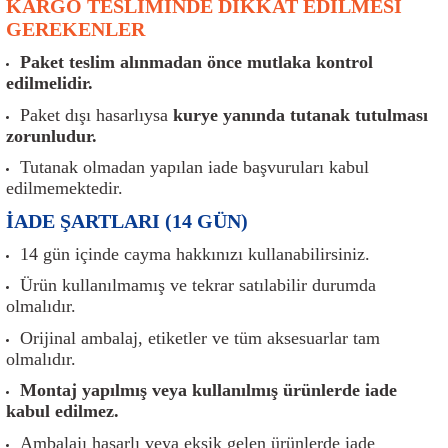
KARGO TESLİMİNDE DİKKAT EDİLMESİ
er
Müşürler
Torsiyon Burcu
Pistonlar
Z Rot
GEREKENLER
ar
Park Sensörü
Torsiyon Tamir Takımı
Pompalar
Paket teslim alınmadan önce mutlaka kontrol
edilmelidir.
Reflektörler
Yaylar
Radyatör
Paket dışı hasarlıysa
kurye yanında tutanak tutulması
zorunludur.
Röle
Segmanlar
Tutanak olmadan yapılan iade başvuruları kabul
edilmemektedir.
Şalterler ve Müşürler
Silindir Kapakları
İADE ŞARTLARI (14 GÜN)
14 gün içinde cayma hakkınızı kullanabilirsiniz.
akım
Sensör
Triger Kayışı
Ürün kullanılmamış ve tekrar satılabilir durumda
Sıcaklık Sensörü
Triger Seti
olmalıdır.
Orijinal ambalaj, etiketler ve tüm aksesuarlar tam
Sigorta Kutuları
Turbo
olmalıdır.
Montaj yapılmış veya kullanılmış ürünlerde iade
i
Silecek Kolu
Turbo Basınç Sensörü
kabul edilmez.
Ambalajı hasarlı veya eksik gelen ürünlerde iade