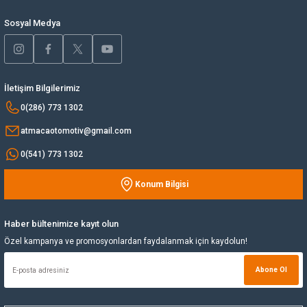
Bu ürüne benzer farklı alternatifler olmalı.
Sosyal Medya
Yağ Soğutucu
Yakıt Deposu
İletişim Bilgilerimiz
Yataklar
Gönder
0(286) 773 1302
atmacaotomotiv@gmail.com
Yedek Su Deposu
0(541) 773 1302
Konum Bilgisi
Haber bültenimize kayıt olun
Özel kampanya ve promosyonlardan faydalanmak için kaydolun!
Abone Ol