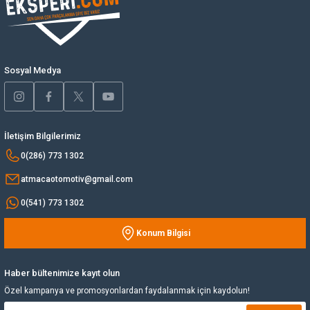
Ürün açıklamasında eksik bilgiler bulunuyor.
Ürün bilgilerinde hatalar bulunuyor.
Yağ Soğutucu
Ürün fiyatı diğer sitelerden daha pahalı.
Bu ürüne benzer farklı alternatifler olmalı.
Yakıt Deposu
Sosyal Medya
Yataklar
Yedek Su Deposu
İletişim Bilgilerimiz
Gönder
0(286) 773 1302
atmacaotomotiv@gmail.com
0(541) 773 1302
Konum Bilgisi
Haber bültenimize kayıt olun
Özel kampanya ve promosyonlardan faydalanmak için kaydolun!