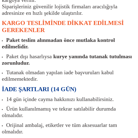
er
Müşürler
Torsiyon Burcu
Pistonlar
Z Rot
Siparişleriniz güvenilir lojistik firmaları aracılığıyla
adresinize en hızlı şekilde ulaştırılır.
ar
Park Sensörü
Torsiyon Tamir Takımı
Pompalar
KARGO TESLİMİNDE DİKKAT EDİLMESİ
GEREKENLER
Reflektörler
Yaylar
Radyatör
Paket teslim alınmadan önce mutlaka kontrol
edilmelidir.
Röle
Segmanlar
Paket dışı hasarlıysa
kurye yanında tutanak tutulması
zorunludur.
Şalterler ve Müşürler
Silindir Kapakları
Tutanak olmadan yapılan iade başvuruları kabul
edilmemektedir.
akım
Sensör
Triger Kayışı
İADE ŞARTLARI (14 GÜN)
Sıcaklık Sensörü
Triger Seti
14 gün içinde cayma hakkınızı kullanabilirsiniz.
Ürün kullanılmamış ve tekrar satılabilir durumda
Sigorta Kutuları
Turbo
olmalıdır.
i
Silecek Kolu
Turbo Basınç Sensörü
Orijinal ambalaj, etiketler ve tüm aksesuarlar tam
olmalıdır.