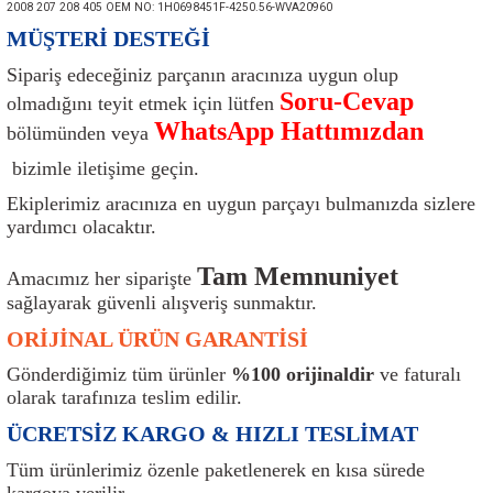
2008 207 208 405 OEM NO: 1H0698451F-4250.56-WVA20960
ı
Isı Sensörü
Kilit
Rolanti Valfi
Kalorifer Ekipmanları
Rotil
MÜŞTERİ DESTEĞİ
Sipariş edeceğiniz parçanın aracınıza uygun olup
Isıtma Beyni
Koltuk Ekipmanları
Şanzıman Keçe
Karter
Şaft Takozları
Soru-Cevap
olmadığını teyit etmek için lütfen
WhatsApp Hattımızdan
Kilometre Hız Sensörü
Paçalıklar
Stabilizör
Keçe
Salıncak
bölümünden veya
bizimle iletişime geçin.
Kilometre Teli
Panjur ve Izgaralar
Subaplar
Klima Radyatörü
Şanzıman Takozu
Ekiplerimiz aracınıza en uygun parçayı bulmanızda sizlere
yardımcı olacaktır.
Klima Fanları
Plakalık
Tapa
Klima Rezistansı
Teker Yatak
Tam Memnuniyet
Amacımız her siparişte
Kompresör
Yakıt Deposu Ekipmanları
Tekerlek Sensörü
Konjektör
Tekerlek Rulmanı
sağlayarak güvenli alışveriş sunmaktır.
ORİJİNAL ÜRÜN GARANTİSİ
Kondansatör
Termostat
Kranklar
Torsiyon
Gönderdiğimiz tüm ürünler
%100 orijinaldir
ve faturalı
olarak tarafınıza teslim edilir.
Lambalar
Termostat Contası
Motor Takozu
Viraj Demiri ve Lastikleri
ÜCRETSİZ KARGO & HIZLI TESLİMAT
ri
Merkezi Kilit Beyni
Termostat Gövdesi
Oksijen Sensörü (Lambda Sensörü)
Vites Ekipmanları
Tüm ürünlerimiz özenle paketlenerek en kısa sürede
kargoya verilir.