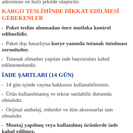
adresinize en hızlı şekilde ulaştırılır.
er
Müşürler
Torsiyon Burcu
Pistonlar
Z Rot
KARGO TESLİMİNDE DİKKAT EDİLMESİ
GEREKENLER
ar
Park Sensörü
Torsiyon Tamir Takımı
Pompalar
Paket teslim alınmadan önce mutlaka kontrol
Reflektörler
Yaylar
Radyatör
edilmelidir.
Paket dışı hasarlıysa
kurye yanında tutanak tutulması
Röle
Segmanlar
zorunludur.
Tutanak olmadan yapılan iade başvuruları kabul
Şalterler ve Müşürler
Silindir Kapakları
edilmemektedir.
İADE ŞARTLARI (14 GÜN)
akım
Sensör
Triger Kayışı
14 gün içinde cayma hakkınızı kullanabilirsiniz.
Sıcaklık Sensörü
Triger Seti
Ürün kullanılmamış ve tekrar satılabilir durumda
olmalıdır.
Sigorta Kutuları
Turbo
Orijinal ambalaj, etiketler ve tüm aksesuarlar tam
olmalıdır.
i
Silecek Kolu
Turbo Basınç Sensörü
Montaj yapılmış veya kullanılmış ürünlerde iade
kabul edilmez.