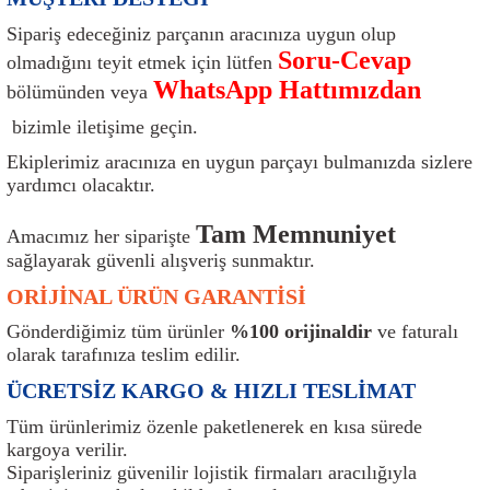
ı
Isı Sensörü
Kilit
Rolanti Valfi
Kalorifer Ekipmanları
Rotil
Sipariş edeceğiniz parçanın aracınıza uygun olup
Soru-Cevap
olmadığını teyit etmek için lütfen
Isıtma Beyni
Koltuk Ekipmanları
Şanzıman Keçe
Karter
Şaft Takozları
WhatsApp Hattımızdan
bölümünden veya
bizimle iletişime geçin.
Kilometre Hız Sensörü
Paçalıklar
Stabilizör
Keçe
Salıncak
Ekiplerimiz aracınıza en uygun parçayı bulmanızda sizlere
Kilometre Teli
Panjur ve Izgaralar
Subaplar
Klima Radyatörü
Şanzıman Takozu
yardımcı olacaktır.
Tam Memnuniyet
Klima Fanları
Plakalık
Tapa
Klima Rezistansı
Teker Yatak
Amacımız her siparişte
sağlayarak güvenli alışveriş sunmaktır.
Kompresör
Yakıt Deposu Ekipmanları
Tekerlek Sensörü
Konjektör
Tekerlek Rulmanı
ORİJİNAL ÜRÜN GARANTİSİ
Gönderdiğimiz tüm ürünler
%100 orijinaldir
ve faturalı
Kondansatör
Termostat
Kranklar
Torsiyon
olarak tarafınıza teslim edilir.
ÜCRETSİZ KARGO & HIZLI TESLİMAT
Lambalar
Termostat Contası
Motor Takozu
Viraj Demiri ve Lastikleri
Tüm ürünlerimiz özenle paketlenerek en kısa sürede
kargoya verilir.
ri
Merkezi Kilit Beyni
Termostat Gövdesi
Oksijen Sensörü (Lambda Sensörü)
Vites Ekipmanları
Siparişleriniz güvenilir lojistik firmaları aracılığıyla