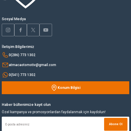
Ürün fiyatı diğer sitelerden daha pahalı.
Yağ Soğutucu
Bu ürüne benzer farklı alternatifler olmalı.
Sosyal Medya
Yakıt Deposu
Yataklar
İletişim Bilgilerimiz
Gönder
0(286) 773 1302
Yedek Su Deposu
atmacaotomotiv@gmail.com
0(541) 773 1302
Konum Bilgisi
Haber bültenimize kayıt olun
Özel kampanya ve promosyonlardan faydalanmak için kaydolun!
Abone Ol