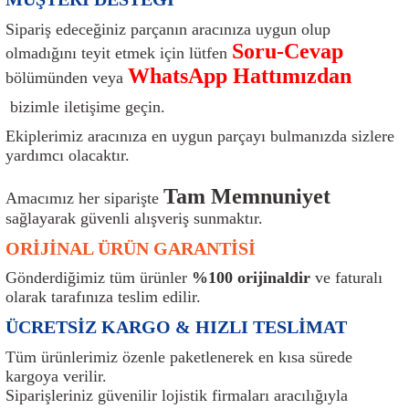
ı
Isı Sensörü
Kilit
Rolanti Valfi
Kalorifer Ekipmanları
Rotil
Sipariş edeceğiniz parçanın aracınıza uygun olup
Soru-Cevap
olmadığını teyit etmek için lütfen
Isıtma Beyni
Koltuk Ekipmanları
Şanzıman Keçe
Karter
Şaft Takozları
WhatsApp Hattımızdan
bölümünden veya
Kilometre Hız Sensörü
Paçalıklar
Stabilizör
Keçe
Salıncak
bizimle iletişime geçin.
Ekiplerimiz aracınıza en uygun parçayı bulmanızda sizlere
Kilometre Teli
Panjur ve Izgaralar
Subaplar
Klima Radyatörü
Şanzıman Takozu
yardımcı olacaktır.
Tam Memnuniyet
Klima Fanları
Plakalık
Tapa
Klima Rezistansı
Teker Yatak
Amacımız her siparişte
sağlayarak güvenli alışveriş sunmaktır.
Kompresör
Yakıt Deposu Ekipmanları
Tekerlek Sensörü
Konjektör
Tekerlek Rulmanı
ORİJİNAL ÜRÜN GARANTİSİ
Gönderdiğimiz tüm ürünler
%100 orijinaldir
ve faturalı
Kondansatör
Termostat
Kranklar
Torsiyon
olarak tarafınıza teslim edilir.
ÜCRETSİZ KARGO & HIZLI TESLİMAT
Lambalar
Termostat Contası
Motor Takozu
Viraj Demiri ve Lastikleri
Tüm ürünlerimiz özenle paketlenerek en kısa sürede
ri
Merkezi Kilit Beyni
Termostat Gövdesi
Oksijen Sensörü (Lambda Sensörü)
Vites Ekipmanları
kargoya verilir.
Siparişleriniz güvenilir lojistik firmaları aracılığıyla