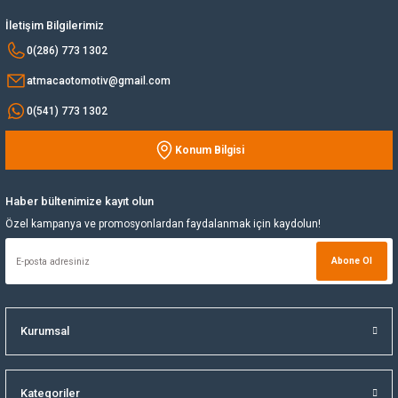
Ürün fiyatı diğer sitelerden daha pahalı.
İletişim Bilgilerimiz
Yağ Soğutucu
Bu ürüne benzer farklı alternatifler olmalı.
0(286) 773 1302
atmacaotomotiv@gmail.com
Yakıt Deposu
0(541) 773 1302
Yataklar
Konum Bilgisi
Gönder
Yedek Su Deposu
Haber bültenimize kayıt olun
Özel kampanya ve promosyonlardan faydalanmak için kaydolun!
Abone Ol
Kurumsal
Kategoriler