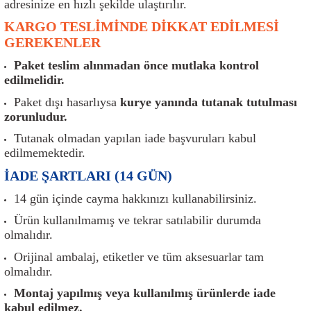
adresinize en hızlı şekilde ulaştırılır.
er
Müşürler
Torsiyon Burcu
Pistonlar
Z Rot
KARGO TESLİMİNDE DİKKAT EDİLMESİ
GEREKENLER
ar
Park Sensörü
Torsiyon Tamir Takımı
Pompalar
Paket teslim alınmadan önce mutlaka kontrol
Reflektörler
Yaylar
Radyatör
edilmelidir.
Paket dışı hasarlıysa
kurye yanında tutanak tutulması
Röle
Segmanlar
zorunludur.
Tutanak olmadan yapılan iade başvuruları kabul
Şalterler ve Müşürler
Silindir Kapakları
edilmemektedir.
İADE ŞARTLARI (14 GÜN)
akım
Sensör
Triger Kayışı
14 gün içinde cayma hakkınızı kullanabilirsiniz.
Sıcaklık Sensörü
Triger Seti
Ürün kullanılmamış ve tekrar satılabilir durumda
olmalıdır.
Sigorta Kutuları
Turbo
Orijinal ambalaj, etiketler ve tüm aksesuarlar tam
olmalıdır.
i
Silecek Kolu
Turbo Basınç Sensörü
Montaj yapılmış veya kullanılmış ürünlerde iade
kabul edilmez.