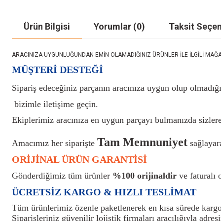
Ürün Bilgisi
Yorumlar (0)
Taksit Seçen
ARACINIZA UYGUNLUĞUNDAN EMİN OLAMADIĞINIZ ÜRÜNLER İLE İLGİLİ MAĞAZAMIZ İ
MÜŞTERİ DESTEĞİ
Sipariş edeceğiniz parçanın aracınıza uygun olup olmadığı
bizimle iletişime geçin.
Ekiplerimiz aracınıza en uygun parçayı bulmanızda sizlere
Tam Memnuniyet
Amacımız her siparişte
sağlayara
ORİJİNAL ÜRÜN GARANTİSİ
Gönderdiğimiz tüm ürünler
%100 orijinaldir
ve faturalı o
ÜCRETSİZ KARGO & HIZLI TESLİMAT
Tüm ürünlerimiz özenle paketlenerek en kısa sürede kargoy
Siparişleriniz güvenilir lojistik firmaları aracılığıyla adresi