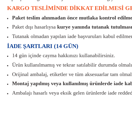
KARGO TESLİMİNDE DİKKAT EDİLMESİ 
Paket teslim alınmadan önce mutlaka kontrol edilmel
Paket dışı hasarlıysa
kurye yanında tutanak tutulması
Tutanak olmadan yapılan iade başvuruları kabul edilme
İADE ŞARTLARI (14 GÜN)
14 gün içinde cayma hakkınızı kullanabilirsiniz.
Ürün kullanılmamış ve tekrar satılabilir durumda olmalı
Orijinal ambalaj, etiketler ve tüm aksesuarlar tam olmalı
Montaj yapılmış veya kullanılmış ürünlerde iade ka
Ambalajı hasarlı veya eksik gelen ürünlerde iade reddedi
Bu ürünün fiyat bilgisi, resim, ürün açıklamalarında ve diğer konularda yete
Görüş ve önerileriniz için teşekkür ederiz.