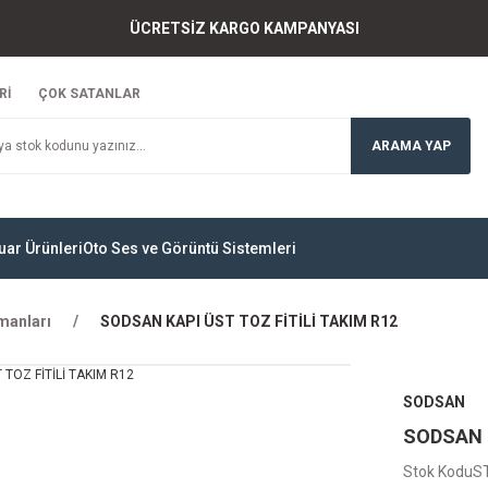
ÜCRETSİZ KARGO KAMPANYASI
Rİ
ÇOK SATANLAR
ARAMA YAP
uar Ürünleri
Oto Ses ve Görüntü Sistemleri
manları
SODSAN KAPI ÜST TOZ FİTİLİ TAKIM R12
SODSAN
SODSAN K
Stok Kodu
S