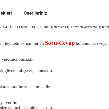
ekleri
Önerileriniz
LE İLETİŞİME GEÇEBİLİRSİNİZ. Sizlere en HIZLI hizmeti verebilmek için sorula
Soru-Cevap
nı teyit etmek için lütfen
bölümünden veya
 yardımcı olacaktır.
k güvenli alışveriş sunmaktır.
larak tarafınıza teslim edilir.
a verilir.
nize en hızlı şekilde ulaştırılır.