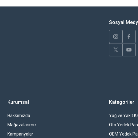
Ürün resmi kalitesiz, bozuk veya görüntülenemiyor.
Ürün açıklamasında eksik bilgiler bulunuyor.
Sosyal Med
Ürün bilgilerinde hatalar bulunuyor.
Ürün fiyatı diğer sitelerden daha pahalı.
Bu ürüne benzer farklı alternatifler olmalı.
Kurumsal
Kategoriler
Hakkımızda
Yağ ve Yakıt Ka
Mağazalarımız
Oto Yedek Par
Kampanyalar
OEM Yedek Pa