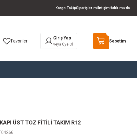
Kargo Takip
Siparişlerim
İletişim
Hakkımızda
Giriş Yap
Favoriler
Sepetim
veya Üye Ol
API ÜST TOZ FİTİLİ TAKIM R12
T04266