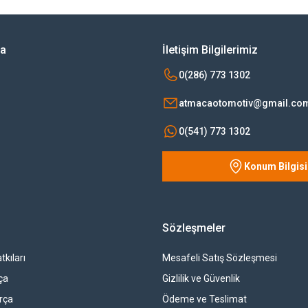
Yorum Yaz
ya
İletişim Bilgilerimiz
0(286) 773 1302
atmacaotomotiv@gmail.co
0(541) 773 1302
Konum Bilgisi
Gönder
Sözleşmeler
tkıları
Mesafeli Satış Sözleşmesi
ça
Gizlilik ve Güvenlik
rça
Ödeme ve Teslimat