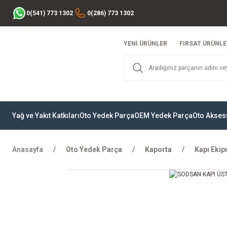
0(541) 773 1302
0(286) 773 1302
YENİ ÜRÜNLER
FIRSAT ÜRÜNLE
Yağ ve Yakıt Katkıları
Oto Yedek Parça
OEM Yedek Parça
Oto Akses
Anasayfa
Oto Yedek Parça
Kaporta
Kapı Ekip