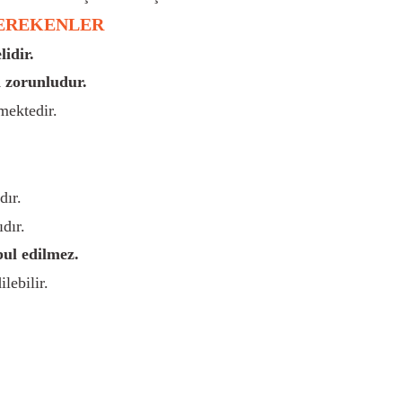
GEREKENLER
idir.
 zorunludur.
mektedir.
dır.
dır.
bul edilmez.
lebilir.
rsiz gördüğünüz noktaları öneri formunu kullanarak tarafımıza iletebilirsiniz.
Bu ürüne ilk yorumu siz yapın!