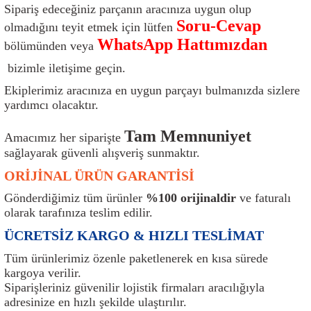
Sipariş edeceğiniz parçanın aracınıza uygun olup
ı
Isı Sensörü
Kilit
Rolanti Valfi
Kalorifer Ekipmanları
Rotil
Soru-Cevap
olmadığını teyit etmek için lütfen
WhatsApp Hattımızdan
bölümünden veya
Isıtma Beyni
Koltuk Ekipmanları
Şanzıman Keçe
Karter
Şaft Takozları
bizimle iletişime geçin.
Kilometre Hız Sensörü
Paçalıklar
Stabilizör
Keçe
Salıncak
Ekiplerimiz aracınıza en uygun parçayı bulmanızda sizlere
yardımcı olacaktır.
Kilometre Teli
Panjur ve Izgaralar
Subaplar
Klima Radyatörü
Şanzıman Takozu
Tam Memnuniyet
Amacımız her siparişte
Klima Fanları
Plakalık
Tapa
Klima Rezistansı
Teker Yatak
sağlayarak güvenli alışveriş sunmaktır.
ORİJİNAL ÜRÜN GARANTİSİ
Kompresör
Yakıt Deposu Ekipmanları
Tekerlek Sensörü
Konjektör
Tekerlek Rulmanı
Gönderdiğimiz tüm ürünler
%100 orijinaldir
ve faturalı
olarak tarafınıza teslim edilir.
Kondansatör
Termostat
Kranklar
Torsiyon
ÜCRETSİZ KARGO & HIZLI TESLİMAT
Lambalar
Termostat Contası
Motor Takozu
Viraj Demiri ve Lastikleri
Tüm ürünlerimiz özenle paketlenerek en kısa sürede
kargoya verilir.
ri
Merkezi Kilit Beyni
Termostat Gövdesi
Oksijen Sensörü (Lambda Sensörü)
Vites Ekipmanları
Siparişleriniz güvenilir lojistik firmaları aracılığıyla
adresinize en hızlı şekilde ulaştırılır.