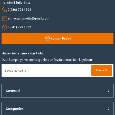
Ürün fiyatı diğer sitelerden daha pahalı.
İletişim Bilgilerimiz
Bu ürüne benzer farklı alternatifler olmalı.
0(286) 773 1302
Yağ Soğutucu
atmacaotomotiv@gmail.com
Yakıt Deposu
0(541) 773 1302
Yataklar
Konum Bilgisi
Gönder
Yedek Su Deposu
Haber bültenimize kayıt olun
Özel kampanya ve promosyonlardan faydalanmak için kaydolun!
Abone Ol
Kurumsal
Kategoriler