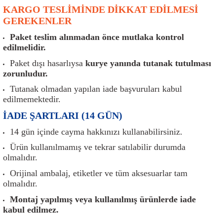
er
Müşürler
Torsiyon Burcu
Pistonlar
Z Rot
KARGO TESLİMİNDE DİKKAT EDİLMESİ
GEREKENLER
ar
Park Sensörü
Torsiyon Tamir Takımı
Pompalar
Paket teslim alınmadan önce mutlaka kontrol
edilmelidir.
Reflektörler
Yaylar
Radyatör
Paket dışı hasarlıysa
kurye yanında tutanak tutulması
zorunludur.
Röle
Segmanlar
Tutanak olmadan yapılan iade başvuruları kabul
edilmemektedir.
Şalterler ve Müşürler
Silindir Kapakları
İADE ŞARTLARI (14 GÜN)
akım
Sensör
Triger Kayışı
14 gün içinde cayma hakkınızı kullanabilirsiniz.
Ürün kullanılmamış ve tekrar satılabilir durumda
Sıcaklık Sensörü
Triger Seti
olmalıdır.
Orijinal ambalaj, etiketler ve tüm aksesuarlar tam
Sigorta Kutuları
Turbo
olmalıdır.
Montaj yapılmış veya kullanılmış ürünlerde iade
i
Silecek Kolu
Turbo Basınç Sensörü
kabul edilmez.