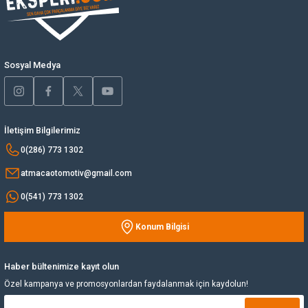
Ürün bilgilerinde hatalar bulunuyor.
Yağ Soğutucu
Ürün fiyatı diğer sitelerden daha pahalı.
Bu ürüne benzer farklı alternatifler olmalı.
Yakıt Deposu
Sosyal Medya
Yataklar
İletişim Bilgilerimiz
Yedek Su Deposu
Gönder
0(286) 773 1302
atmacaotomotiv@gmail.com
0(541) 773 1302
Konum Bilgisi
Haber bültenimize kayıt olun
Özel kampanya ve promosyonlardan faydalanmak için kaydolun!