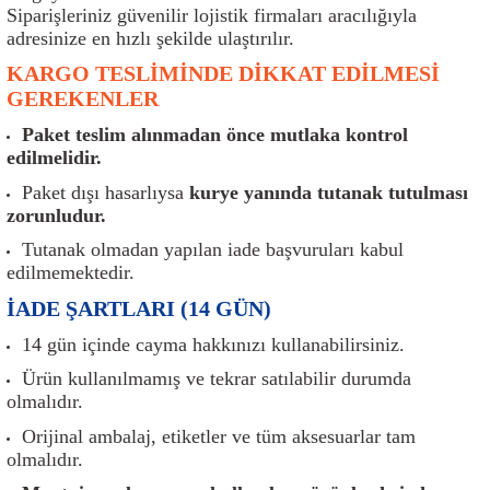
er
Müşürler
Torsiyon Burcu
Pistonlar
Z Rot
Siparişleriniz güvenilir lojistik firmaları aracılığıyla
adresinize en hızlı şekilde ulaştırılır.
ar
Park Sensörü
Torsiyon Tamir Takımı
Pompalar
KARGO TESLİMİNDE DİKKAT EDİLMESİ
GEREKENLER
Reflektörler
Yaylar
Radyatör
Paket teslim alınmadan önce mutlaka kontrol
edilmelidir.
Röle
Segmanlar
Paket dışı hasarlıysa
kurye yanında tutanak tutulması
zorunludur.
Şalterler ve Müşürler
Silindir Kapakları
Tutanak olmadan yapılan iade başvuruları kabul
edilmemektedir.
akım
Sensör
Triger Kayışı
İADE ŞARTLARI (14 GÜN)
Sıcaklık Sensörü
Triger Seti
14 gün içinde cayma hakkınızı kullanabilirsiniz.
Ürün kullanılmamış ve tekrar satılabilir durumda
Sigorta Kutuları
Turbo
olmalıdır.
Orijinal ambalaj, etiketler ve tüm aksesuarlar tam
i
Silecek Kolu
Turbo Basınç Sensörü
olmalıdır.