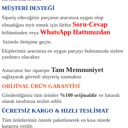
ı
Isı Sensörü
Kilit
Rolanti Valfi
Kalorifer Ekipmanları
Rotil
MÜŞTERİ DESTEĞİ
Sipariş edeceğiniz parçanın aracınıza uygun olup
Isıtma Beyni
Koltuk Ekipmanları
Şanzıman Keçe
Karter
Şaft Takozları
Soru-Cevap
olmadığını teyit etmek için lütfen
WhatsApp Hattımızdan
bölümünden veya
Kilometre Hız Sensörü
Paçalıklar
Stabilizör
Keçe
Salıncak
bizimle iletişime geçin.
Kilometre Teli
Panjur ve Izgaralar
Subaplar
Klima Radyatörü
Şanzıman Takozu
Ekiplerimiz aracınıza en uygun parçayı bulmanızda sizlere
yardımcı olacaktır.
Klima Fanları
Plakalık
Tapa
Klima Rezistansı
Teker Yatak
Tam Memnuniyet
Amacımız her siparişte
Kompresör
Yakıt Deposu Ekipmanları
Tekerlek Sensörü
Konjektör
Tekerlek Rulmanı
sağlayarak güvenli alışveriş sunmaktır.
ORİJİNAL ÜRÜN GARANTİSİ
Kondansatör
Termostat
Kranklar
Torsiyon
Gönderdiğimiz tüm ürünler
%100 orijinaldir
ve faturalı
olarak tarafınıza teslim edilir.
Lambalar
Termostat Contası
Motor Takozu
Viraj Demiri ve Lastikleri
ÜCRETSİZ KARGO & HIZLI TESLİMAT
ri
Merkezi Kilit Beyni
Termostat Gövdesi
Oksijen Sensörü (Lambda Sensörü)
Vites Ekipmanları
Tüm ürünlerimiz özenle paketlenerek en kısa sürede
kargoya verilir.