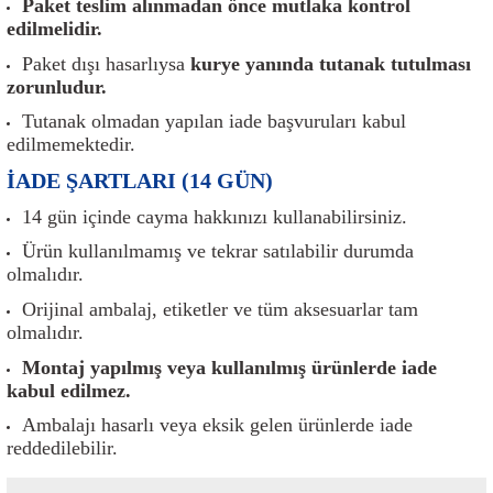
Paket teslim alınmadan önce mutlaka kontrol
er
Müşürler
Torsiyon Burcu
Pistonlar
Z Rot
edilmelidir.
Paket dışı hasarlıysa
kurye yanında tutanak tutulması
ar
Park Sensörü
Torsiyon Tamir Takımı
Pompalar
zorunludur.
Reflektörler
Yaylar
Radyatör
Tutanak olmadan yapılan iade başvuruları kabul
edilmemektedir.
Röle
Segmanlar
İADE ŞARTLARI (14 GÜN)
14 gün içinde cayma hakkınızı kullanabilirsiniz.
Şalterler ve Müşürler
Silindir Kapakları
Ürün kullanılmamış ve tekrar satılabilir durumda
olmalıdır.
akım
Sensör
Triger Kayışı
Orijinal ambalaj, etiketler ve tüm aksesuarlar tam
olmalıdır.
Sıcaklık Sensörü
Triger Seti
Montaj yapılmış veya kullanılmış ürünlerde iade
kabul edilmez.
Sigorta Kutuları
Turbo
Ambalajı hasarlı veya eksik gelen ürünlerde iade
i
Silecek Kolu
Turbo Basınç Sensörü
reddedilebilir.