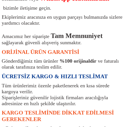
ı
Isı Sensörü
Kilit
Rolanti Valfi
Kalorifer Ekipmanları
Rotil
bizimle iletişime geçin.
Ekiplerimiz aracınıza en uygun parçayı bulmanızda sizlere
Isıtma Beyni
Koltuk Ekipmanları
Şanzıman Keçe
Karter
Şaft Takozları
yardımcı olacaktır.
Kilometre Hız Sensörü
Paçalıklar
Stabilizör
Keçe
Salıncak
Tam Memnuniyet
Amacımız her siparişte
sağlayarak güvenli alışveriş sunmaktır.
Kilometre Teli
Panjur ve Izgaralar
Subaplar
Klima Radyatörü
Şanzıman Takozu
ORİJİNAL ÜRÜN GARANTİSİ
Klima Fanları
Plakalık
Tapa
Klima Rezistansı
Teker Yatak
Gönderdiğimiz tüm ürünler
%100 orijinaldir
ve faturalı
olarak tarafınıza teslim edilir.
Kompresör
Yakıt Deposu Ekipmanları
Tekerlek Sensörü
Konjektör
Tekerlek Rulmanı
ÜCRETSİZ KARGO & HIZLI TESLİMAT
Tüm ürünlerimiz özenle paketlenerek en kısa sürede
Kondansatör
Termostat
Kranklar
Torsiyon
kargoya verilir.
Siparişleriniz güvenilir lojistik firmaları aracılığıyla
Lambalar
Termostat Contası
Motor Takozu
Viraj Demiri ve Lastikleri
adresinize en hızlı şekilde ulaştırılır.
KARGO TESLİMİNDE DİKKAT EDİLMESİ
ri
Merkezi Kilit Beyni
Termostat Gövdesi
Oksijen Sensörü (Lambda Sensörü)
Vites Ekipmanları
GEREKENLER