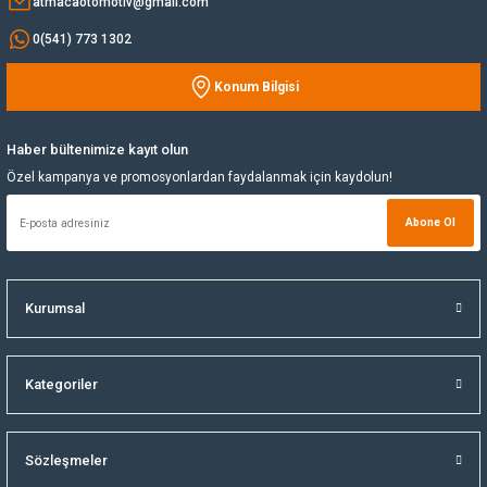
atmacaotomotiv@gmail.com
0(541) 773 1302
Yağ Soğutucu
Konum Bilgisi
Gönder
Yakıt Deposu
Haber bültenimize kayıt olun
Yataklar
Özel kampanya ve promosyonlardan faydalanmak için kaydolun!
Yedek Su Deposu
Abone Ol
Kurumsal
Kategoriler
Sözleşmeler