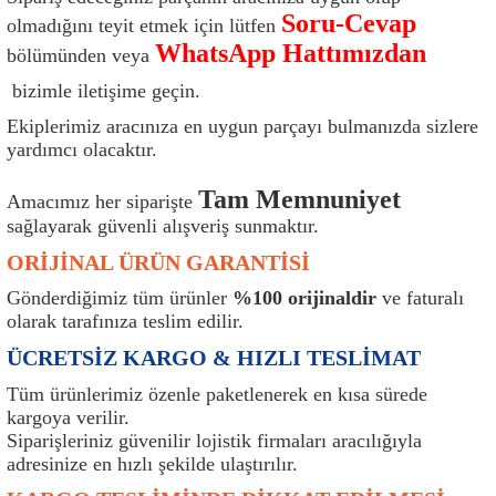
Soru-Cevap
ı
Isı Sensörü
Kilit
Rolanti Valfi
Kalorifer Ekipmanları
Rotil
olmadığını teyit etmek için lütfen
WhatsApp Hattımızdan
bölümünden veya
Isıtma Beyni
Koltuk Ekipmanları
Şanzıman Keçe
Karter
Şaft Takozları
bizimle iletişime geçin.
Ekiplerimiz aracınıza en uygun parçayı bulmanızda sizlere
Kilometre Hız Sensörü
Paçalıklar
Stabilizör
Keçe
Salıncak
yardımcı olacaktır.
Kilometre Teli
Panjur ve Izgaralar
Subaplar
Klima Radyatörü
Şanzıman Takozu
Tam Memnuniyet
Amacımız her siparişte
sağlayarak güvenli alışveriş sunmaktır.
Klima Fanları
Plakalık
Tapa
Klima Rezistansı
Teker Yatak
ORİJİNAL ÜRÜN GARANTİSİ
Kompresör
Yakıt Deposu Ekipmanları
Tekerlek Sensörü
Konjektör
Tekerlek Rulmanı
Gönderdiğimiz tüm ürünler
%100 orijinaldir
ve faturalı
olarak tarafınıza teslim edilir.
Kondansatör
Termostat
Kranklar
Torsiyon
ÜCRETSİZ KARGO & HIZLI TESLİMAT
Tüm ürünlerimiz özenle paketlenerek en kısa sürede
Lambalar
Termostat Contası
Motor Takozu
Viraj Demiri ve Lastikleri
kargoya verilir.
Siparişleriniz güvenilir lojistik firmaları aracılığıyla
ri
Merkezi Kilit Beyni
Termostat Gövdesi
Oksijen Sensörü (Lambda Sensörü)
Vites Ekipmanları
adresinize en hızlı şekilde ulaştırılır.