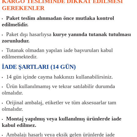
KARGO TESLİMİNDE DİKKAT EDİLMESİ
er
Müşürler
Torsiyon Burcu
Pistonlar
Z Rot
GEREKENLER
Paket teslim alınmadan önce mutlaka kontrol
ar
Park Sensörü
Torsiyon Tamir Takımı
Pompalar
edilmelidir.
Reflektörler
Yaylar
Radyatör
Paket dışı hasarlıysa
kurye yanında tutanak tutulması
zorunludur.
Röle
Segmanlar
Tutanak olmadan yapılan iade başvuruları kabul
edilmemektedir.
Şalterler ve Müşürler
Silindir Kapakları
İADE ŞARTLARI (14 GÜN)
14 gün içinde cayma hakkınızı kullanabilirsiniz.
akım
Sensör
Triger Kayışı
Ürün kullanılmamış ve tekrar satılabilir durumda
olmalıdır.
Sıcaklık Sensörü
Triger Seti
Orijinal ambalaj, etiketler ve tüm aksesuarlar tam
Sigorta Kutuları
Turbo
olmalıdır.
Montaj yapılmış veya kullanılmış ürünlerde iade
i
Silecek Kolu
Turbo Basınç Sensörü
kabul edilmez.
Ambalajı hasarlı veya eksik gelen ürünlerde iade