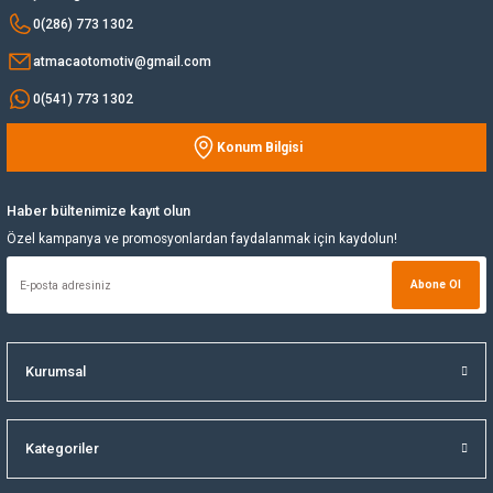
Bu ürüne benzer farklı alternatifler olmalı.
0(286) 773 1302
Yağ Soğutucu
atmacaotomotiv@gmail.com
0(541) 773 1302
Yakıt Deposu
Konum Bilgisi
Yataklar
Gönder
Yedek Su Deposu
Haber bültenimize kayıt olun
Özel kampanya ve promosyonlardan faydalanmak için kaydolun!
Abone Ol
Kurumsal
Kategoriler