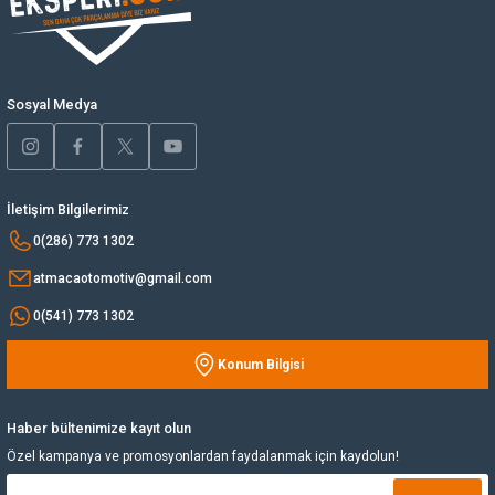
Ürün bilgilerinde hatalar bulunuyor.
Yağ Soğutucu
Ürün fiyatı diğer sitelerden daha pahalı.
Bu ürüne benzer farklı alternatifler olmalı.
Yakıt Deposu
Sosyal Medya
Yataklar
İletişim Bilgilerimiz
Yedek Su Deposu
Gönder
0(286) 773 1302
atmacaotomotiv@gmail.com
0(541) 773 1302
Konum Bilgisi
Haber bültenimize kayıt olun
Özel kampanya ve promosyonlardan faydalanmak için kaydolun!