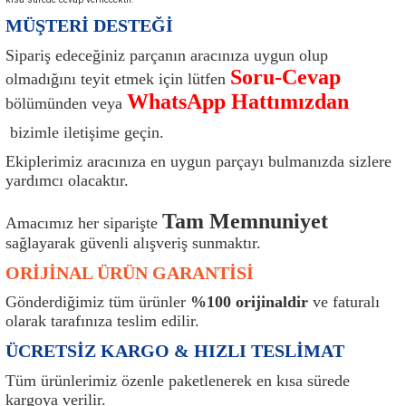
ı
Isı Sensörü
Kilit
Rolanti Valfi
Kalorifer Ekipmanları
Rotil
MÜŞTERİ DESTEĞİ
Sipariş edeceğiniz parçanın aracınıza uygun olup
Isıtma Beyni
Koltuk Ekipmanları
Şanzıman Keçe
Karter
Şaft Takozları
Soru-Cevap
olmadığını teyit etmek için lütfen
WhatsApp Hattımızdan
bölümünden veya
Kilometre Hız Sensörü
Paçalıklar
Stabilizör
Keçe
Salıncak
bizimle iletişime geçin.
Kilometre Teli
Panjur ve Izgaralar
Subaplar
Klima Radyatörü
Şanzıman Takozu
Ekiplerimiz aracınıza en uygun parçayı bulmanızda sizlere
yardımcı olacaktır.
Klima Fanları
Plakalık
Tapa
Klima Rezistansı
Teker Yatak
Tam Memnuniyet
Amacımız her siparişte
Kompresör
Yakıt Deposu Ekipmanları
Tekerlek Sensörü
Konjektör
Tekerlek Rulmanı
sağlayarak güvenli alışveriş sunmaktır.
ORİJİNAL ÜRÜN GARANTİSİ
Kondansatör
Termostat
Kranklar
Torsiyon
Gönderdiğimiz tüm ürünler
%100 orijinaldir
ve faturalı
olarak tarafınıza teslim edilir.
Lambalar
Termostat Contası
Motor Takozu
Viraj Demiri ve Lastikleri
ÜCRETSİZ KARGO & HIZLI TESLİMAT
ri
Merkezi Kilit Beyni
Termostat Gövdesi
Oksijen Sensörü (Lambda Sensörü)
Vites Ekipmanları
Tüm ürünlerimiz özenle paketlenerek en kısa sürede
kargoya verilir.