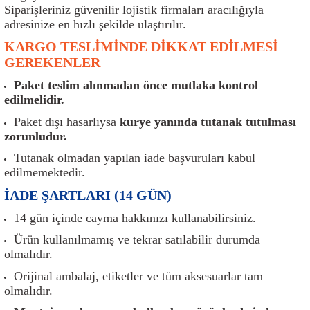
er
Müşürler
Torsiyon Burcu
Pistonlar
Z Rot
Siparişleriniz güvenilir lojistik firmaları aracılığıyla
adresinize en hızlı şekilde ulaştırılır.
ar
Park Sensörü
Torsiyon Tamir Takımı
Pompalar
KARGO TESLİMİNDE DİKKAT EDİLMESİ
GEREKENLER
Reflektörler
Yaylar
Radyatör
Paket teslim alınmadan önce mutlaka kontrol
edilmelidir.
Röle
Segmanlar
Paket dışı hasarlıysa
kurye yanında tutanak tutulması
zorunludur.
Şalterler ve Müşürler
Silindir Kapakları
Tutanak olmadan yapılan iade başvuruları kabul
edilmemektedir.
akım
Sensör
Triger Kayışı
İADE ŞARTLARI (14 GÜN)
Sıcaklık Sensörü
Triger Seti
14 gün içinde cayma hakkınızı kullanabilirsiniz.
Ürün kullanılmamış ve tekrar satılabilir durumda
Sigorta Kutuları
Turbo
olmalıdır.
Orijinal ambalaj, etiketler ve tüm aksesuarlar tam
i
Silecek Kolu
Turbo Basınç Sensörü
olmalıdır.