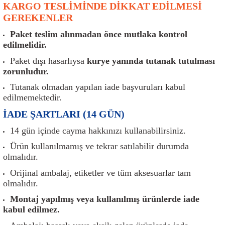
KARGO TESLİMİNDE DİKKAT EDİLMESİ
er
Müşürler
Torsiyon Burcu
Pistonlar
Z Rot
GEREKENLER
ar
Park Sensörü
Torsiyon Tamir Takımı
Pompalar
Paket teslim alınmadan önce mutlaka kontrol
edilmelidir.
Reflektörler
Yaylar
Radyatör
Paket dışı hasarlıysa
kurye yanında tutanak tutulması
zorunludur.
Röle
Segmanlar
Tutanak olmadan yapılan iade başvuruları kabul
edilmemektedir.
Şalterler ve Müşürler
Silindir Kapakları
İADE ŞARTLARI (14 GÜN)
akım
Sensör
Triger Kayışı
14 gün içinde cayma hakkınızı kullanabilirsiniz.
Ürün kullanılmamış ve tekrar satılabilir durumda
Sıcaklık Sensörü
Triger Seti
olmalıdır.
Orijinal ambalaj, etiketler ve tüm aksesuarlar tam
Sigorta Kutuları
Turbo
olmalıdır.
Montaj yapılmış veya kullanılmış ürünlerde iade
i
Silecek Kolu
Turbo Basınç Sensörü
kabul edilmez.