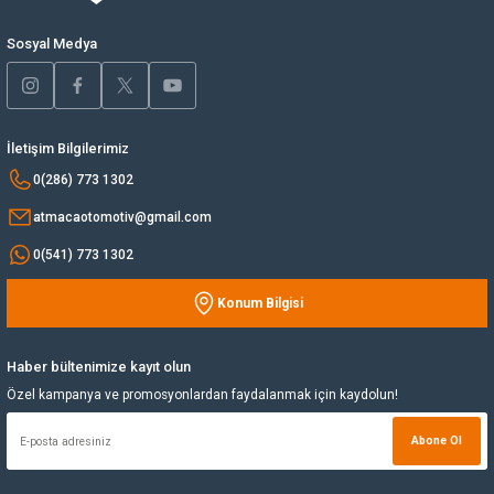
Bu ürüne benzer farklı alternatifler olmalı.
Sosyal Medya
Yağ Soğutucu
Yakıt Deposu
İletişim Bilgilerimiz
Yataklar
Gönder
0(286) 773 1302
Yedek Su Deposu
atmacaotomotiv@gmail.com
0(541) 773 1302
Konum Bilgisi
Haber bültenimize kayıt olun
Özel kampanya ve promosyonlardan faydalanmak için kaydolun!
Abone Ol