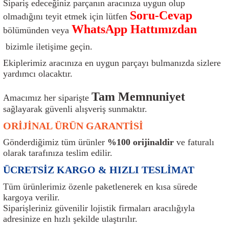
Sipariş edeceğiniz parçanın aracınıza uygun olup
ı
Isı Sensörü
Kilit
Rolanti Valfi
Kalorifer Ekipmanları
Rotil
Soru-Cevap
olmadığını teyit etmek için lütfen
WhatsApp Hattımızdan
bölümünden veya
Isıtma Beyni
Koltuk Ekipmanları
Şanzıman Keçe
Karter
Şaft Takozları
bizimle iletişime geçin.
Kilometre Hız Sensörü
Paçalıklar
Stabilizör
Keçe
Salıncak
Ekiplerimiz aracınıza en uygun parçayı bulmanızda sizlere
yardımcı olacaktır.
Kilometre Teli
Panjur ve Izgaralar
Subaplar
Klima Radyatörü
Şanzıman Takozu
Tam Memnuniyet
Amacımız her siparişte
sağlayarak güvenli alışveriş sunmaktır.
Klima Fanları
Plakalık
Tapa
Klima Rezistansı
Teker Yatak
ORİJİNAL ÜRÜN GARANTİSİ
Kompresör
Yakıt Deposu Ekipmanları
Tekerlek Sensörü
Konjektör
Tekerlek Rulmanı
Gönderdiğimiz tüm ürünler
%100 orijinaldir
ve faturalı
olarak tarafınıza teslim edilir.
Kondansatör
Termostat
Kranklar
Torsiyon
ÜCRETSİZ KARGO & HIZLI TESLİMAT
Lambalar
Termostat Contası
Motor Takozu
Viraj Demiri ve Lastikleri
Tüm ürünlerimiz özenle paketlenerek en kısa sürede
kargoya verilir.
Siparişleriniz güvenilir lojistik firmaları aracılığıyla
ri
Merkezi Kilit Beyni
Termostat Gövdesi
Oksijen Sensörü (Lambda Sensörü)
Vites Ekipmanları
adresinize en hızlı şekilde ulaştırılır.