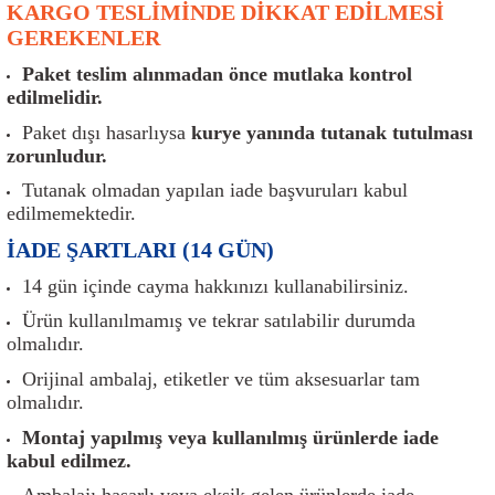
KARGO TESLİMİNDE DİKKAT EDİLMESİ
er
Müşürler
Torsiyon Burcu
Pistonlar
Z Rot
GEREKENLER
ar
Park Sensörü
Torsiyon Tamir Takımı
Pompalar
Paket teslim alınmadan önce mutlaka kontrol
edilmelidir.
Reflektörler
Yaylar
Radyatör
Paket dışı hasarlıysa
kurye yanında tutanak tutulması
zorunludur.
Röle
Segmanlar
Tutanak olmadan yapılan iade başvuruları kabul
edilmemektedir.
Şalterler ve Müşürler
Silindir Kapakları
İADE ŞARTLARI (14 GÜN)
akım
Sensör
Triger Kayışı
14 gün içinde cayma hakkınızı kullanabilirsiniz.
Ürün kullanılmamış ve tekrar satılabilir durumda
Sıcaklık Sensörü
Triger Seti
olmalıdır.
Orijinal ambalaj, etiketler ve tüm aksesuarlar tam
Sigorta Kutuları
Turbo
olmalıdır.
Montaj yapılmış veya kullanılmış ürünlerde iade
i
Silecek Kolu
Turbo Basınç Sensörü
kabul edilmez.