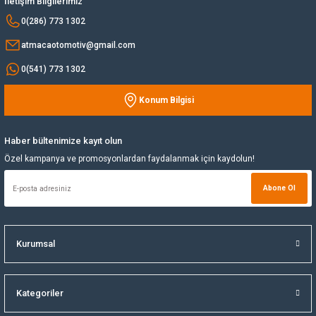
İletişim Bilgilerimiz
Bu ürüne benzer farklı alternatifler olmalı.
0(286) 773 1302
Yağ Soğutucu
atmacaotomotiv@gmail.com
Yakıt Deposu
0(541) 773 1302
Konum Bilgisi
Yataklar
Gönder
Yedek Su Deposu
Haber bültenimize kayıt olun
Özel kampanya ve promosyonlardan faydalanmak için kaydolun!
Abone Ol
Kurumsal
Kategoriler