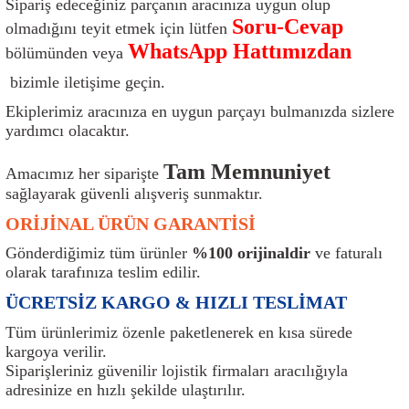
Sipariş edeceğiniz parçanın aracınıza uygun olup
ı
Isı Sensörü
Kilit
Rolanti Valfi
Kalorifer Ekipmanları
Rotil
Soru-Cevap
olmadığını teyit etmek için lütfen
WhatsApp Hattımızdan
bölümünden veya
Isıtma Beyni
Koltuk Ekipmanları
Şanzıman Keçe
Karter
Şaft Takozları
bizimle iletişime geçin.
Kilometre Hız Sensörü
Paçalıklar
Stabilizör
Keçe
Salıncak
Ekiplerimiz aracınıza en uygun parçayı bulmanızda sizlere
yardımcı olacaktır.
Kilometre Teli
Panjur ve Izgaralar
Subaplar
Klima Radyatörü
Şanzıman Takozu
Tam Memnuniyet
Amacımız her siparişte
sağlayarak güvenli alışveriş sunmaktır.
Klima Fanları
Plakalık
Tapa
Klima Rezistansı
Teker Yatak
ORİJİNAL ÜRÜN GARANTİSİ
Kompresör
Yakıt Deposu Ekipmanları
Tekerlek Sensörü
Konjektör
Tekerlek Rulmanı
Gönderdiğimiz tüm ürünler
%100 orijinaldir
ve faturalı
olarak tarafınıza teslim edilir.
Kondansatör
Termostat
Kranklar
Torsiyon
ÜCRETSİZ KARGO & HIZLI TESLİMAT
Lambalar
Termostat Contası
Motor Takozu
Viraj Demiri ve Lastikleri
Tüm ürünlerimiz özenle paketlenerek en kısa sürede
kargoya verilir.
Siparişleriniz güvenilir lojistik firmaları aracılığıyla
ri
Merkezi Kilit Beyni
Termostat Gövdesi
Oksijen Sensörü (Lambda Sensörü)
Vites Ekipmanları
adresinize en hızlı şekilde ulaştırılır.