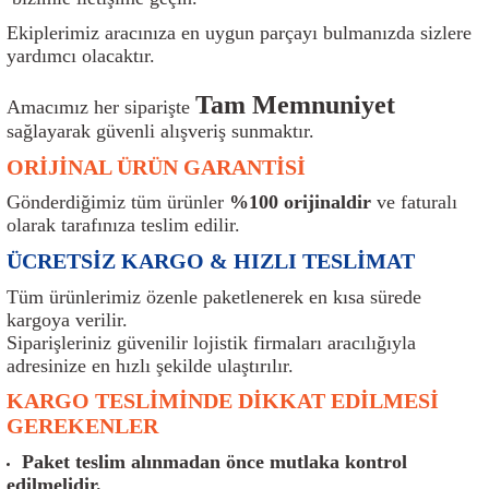
ı
Isı Sensörü
Kilit
Rolanti Valfi
Kalorifer Ekipmanları
Rotil
Ekiplerimiz aracınıza en uygun parçayı bulmanızda sizlere
yardımcı olacaktır.
Isıtma Beyni
Koltuk Ekipmanları
Şanzıman Keçe
Karter
Şaft Takozları
Tam Memnuniyet
Amacımız her siparişte
Kilometre Hız Sensörü
Paçalıklar
Stabilizör
Keçe
Salıncak
sağlayarak güvenli alışveriş sunmaktır.
ORİJİNAL ÜRÜN GARANTİSİ
Kilometre Teli
Panjur ve Izgaralar
Subaplar
Klima Radyatörü
Şanzıman Takozu
Gönderdiğimiz tüm ürünler
%100 orijinaldir
ve faturalı
olarak tarafınıza teslim edilir.
Klima Fanları
Plakalık
Tapa
Klima Rezistansı
Teker Yatak
ÜCRETSİZ KARGO & HIZLI TESLİMAT
Kompresör
Yakıt Deposu Ekipmanları
Tekerlek Sensörü
Konjektör
Tekerlek Rulmanı
Tüm ürünlerimiz özenle paketlenerek en kısa sürede
kargoya verilir.
Kondansatör
Termostat
Kranklar
Torsiyon
Siparişleriniz güvenilir lojistik firmaları aracılığıyla
adresinize en hızlı şekilde ulaştırılır.
Lambalar
Termostat Contası
Motor Takozu
Viraj Demiri ve Lastikleri
KARGO TESLİMİNDE DİKKAT EDİLMESİ
GEREKENLER
ri
Merkezi Kilit Beyni
Termostat Gövdesi
Oksijen Sensörü (Lambda Sensörü)
Vites Ekipmanları
Paket teslim alınmadan önce mutlaka kontrol
edilmelidir.