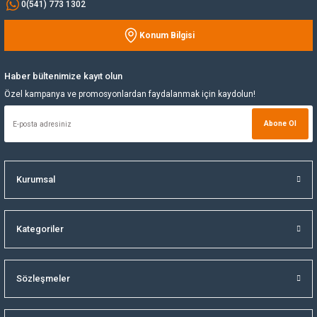
0(541) 773 1302
Yağ Soğutucu
Konum Bilgisi
Gönder
Yakıt Deposu
Haber bültenimize kayıt olun
Özel kampanya ve promosyonlardan faydalanmak için kaydolun!
Yataklar
Abone Ol
Yedek Su Deposu
Kurumsal
Kategoriler
Sözleşmeler