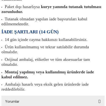
er
Müşürler
Torsiyon Burcu
Pistonlar
Z Rot
Paket dışı hasarlıysa
kurye yanında tutanak tutulması
zorunludur.
ar
Park Sensörü
Torsiyon Tamir Takımı
Pompalar
Tutanak olmadan yapılan iade başvuruları kabul
edilmemektedir.
Reflektörler
Yaylar
Radyatör
İADE ŞARTLARI (14 GÜN)
Röle
Segmanlar
14 gün içinde cayma hakkınızı kullanabilirsiniz.
Ürün kullanılmamış ve tekrar satılabilir durumda
Şalterler ve Müşürler
Silindir Kapakları
olmalıdır.
Orijinal ambalaj, etiketler ve tüm aksesuarlar tam
akım
Sensör
Triger Kayışı
olmalıdır.
Montaj yapılmış veya kullanılmış ürünlerde iade
Sıcaklık Sensörü
Triger Seti
kabul edilmez.
Sigorta Kutuları
Turbo
Ambalajı hasarlı veya eksik gelen ürünlerde iade
reddedilebilir.
i
Silecek Kolu
Turbo Basınç Sensörü
Yorumlar