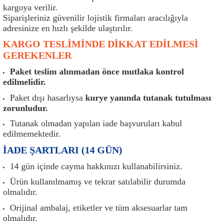
er
Müşürler
Torsiyon Burcu
Pistonlar
Z Rot
kargoya verilir.
Siparişleriniz güvenilir lojistik firmaları aracılığıyla
adresinize en hızlı şekilde ulaştırılır.
ar
Park Sensörü
Torsiyon Tamir Takımı
Pompalar
KARGO TESLİMİNDE DİKKAT EDİLMESİ
Reflektörler
Yaylar
Radyatör
GEREKENLER
Paket teslim alınmadan önce mutlaka kontrol
Röle
Segmanlar
edilmelidir.
Paket dışı hasarlıysa
kurye yanında tutanak tutulması
Şalterler ve Müşürler
Silindir Kapakları
zorunludur.
Tutanak olmadan yapılan iade başvuruları kabul
akım
Sensör
Triger Kayışı
edilmemektedir.
İADE ŞARTLARI (14 GÜN)
Sıcaklık Sensörü
Triger Seti
14 gün içinde cayma hakkınızı kullanabilirsiniz.
Sigorta Kutuları
Turbo
Ürün kullanılmamış ve tekrar satılabilir durumda
olmalıdır.
i
Silecek Kolu
Turbo Basınç Sensörü
Orijinal ambalaj, etiketler ve tüm aksesuarlar tam
olmalıdır.