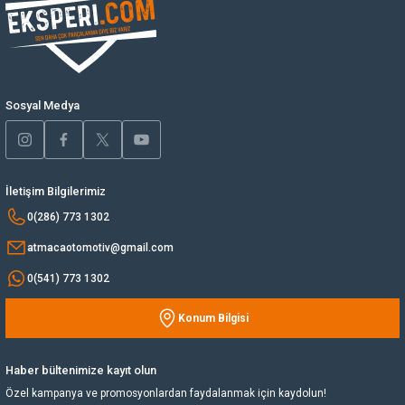
Ürün açıklamasında eksik bilgiler bulunuyor.
Yağ Soğutucu
Ürün bilgilerinde hatalar bulunuyor.
Ürün fiyatı diğer sitelerden daha pahalı.
Yakıt Deposu
Bu ürüne benzer farklı alternatifler olmalı.
Sosyal Medya
Yataklar
Yedek Su Deposu
İletişim Bilgilerimiz
Gönder
0(286) 773 1302
atmacaotomotiv@gmail.com
0(541) 773 1302
Konum Bilgisi
Haber bültenimize kayıt olun
Özel kampanya ve promosyonlardan faydalanmak için kaydolun!