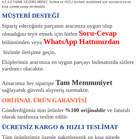
İLE İLETİŞİME GEÇEBİLİRSİNİZ. Sizlere en HIZLI hizmeti verebilmek için sorularınıza en
ı
Isı Sensörü
Kilit
Rolanti Valfi
Kalorifer Ekipmanları
Rotil
kısa sürede cevap verilecektir.
MÜŞTERİ DESTEĞİ
Isıtma Beyni
Koltuk Ekipmanları
Şanzıman Keçe
Karter
Şaft Takozları
Sipariş edeceğiniz parçanın aracınıza uygun olup
Soru-Cevap
olmadığını teyit etmek için lütfen
Kilometre Hız Sensörü
Paçalıklar
Stabilizör
Keçe
Salıncak
WhatsApp Hattımızdan
bölümünden veya
Kilometre Teli
Panjur ve Izgaralar
Subaplar
Klima Radyatörü
Şanzıman Takozu
bizimle iletişime geçin.
Ekiplerimiz aracınıza en uygun parçayı bulmanızda sizlere
Klima Fanları
Plakalık
Tapa
Klima Rezistansı
Teker Yatak
yardımcı olacaktır.
Tam Memnuniyet
Kompresör
Yakıt Deposu Ekipmanları
Tekerlek Sensörü
Konjektör
Tekerlek Rulmanı
Amacımız her siparişte
sağlayarak güvenli alışveriş sunmaktır.
Kondansatör
Termostat
Kranklar
Torsiyon
ORİJİNAL ÜRÜN GARANTİSİ
Gönderdiğimiz tüm ürünler
%100 orijinaldir
ve faturalı
Lambalar
Termostat Contası
Motor Takozu
Viraj Demiri ve Lastikleri
olarak tarafınıza teslim edilir.
ÜCRETSİZ KARGO & HIZLI TESLİMAT
ri
Merkezi Kilit Beyni
Termostat Gövdesi
Oksijen Sensörü (Lambda Sensörü)
Vites Ekipmanları
Tüm ürünlerimiz özenle paketlenerek en kısa sürede