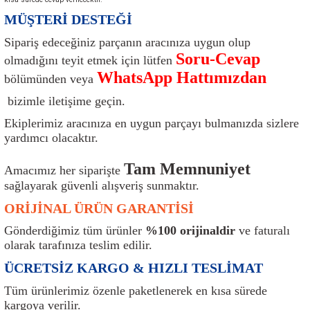
ı
Isı Sensörü
Kilit
Rolanti Valfi
Kalorifer Ekipmanları
Rotil
MÜŞTERİ DESTEĞİ
Sipariş edeceğiniz parçanın aracınıza uygun olup
Isıtma Beyni
Koltuk Ekipmanları
Şanzıman Keçe
Karter
Şaft Takozları
Soru-Cevap
olmadığını teyit etmek için lütfen
WhatsApp Hattımızdan
bölümünden veya
Kilometre Hız Sensörü
Paçalıklar
Stabilizör
Keçe
Salıncak
bizimle iletişime geçin.
Kilometre Teli
Panjur ve Izgaralar
Subaplar
Klima Radyatörü
Şanzıman Takozu
Ekiplerimiz aracınıza en uygun parçayı bulmanızda sizlere
yardımcı olacaktır.
Klima Fanları
Plakalık
Tapa
Klima Rezistansı
Teker Yatak
Tam Memnuniyet
Amacımız her siparişte
Kompresör
Yakıt Deposu Ekipmanları
Tekerlek Sensörü
Konjektör
Tekerlek Rulmanı
sağlayarak güvenli alışveriş sunmaktır.
ORİJİNAL ÜRÜN GARANTİSİ
Kondansatör
Termostat
Kranklar
Torsiyon
Gönderdiğimiz tüm ürünler
%100 orijinaldir
ve faturalı
olarak tarafınıza teslim edilir.
Lambalar
Termostat Contası
Motor Takozu
Viraj Demiri ve Lastikleri
ÜCRETSİZ KARGO & HIZLI TESLİMAT
ri
Merkezi Kilit Beyni
Termostat Gövdesi
Oksijen Sensörü (Lambda Sensörü)
Vites Ekipmanları
Tüm ürünlerimiz özenle paketlenerek en kısa sürede
kargoya verilir.