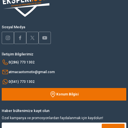
Ürün bilgilerinde hatalar bulunuyor.
Yağ Soğutucu
Ürün fiyatı diğer sitelerden daha pahalı.
Bu ürüne benzer farklı alternatifler olmalı.
Yakıt Deposu
Sosyal Medya
Yataklar
İletişim Bilgilerimiz
Yedek Su Deposu
Gönder
0(286) 773 1302
atmacaotomotiv@gmail.com
0(541) 773 1302
Konum Bilgisi
Haber bültenimize kayıt olun
Özel kampanya ve promosyonlardan faydalanmak için kaydolun!