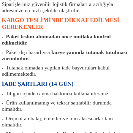
er
Müşürler
Torsiyon Burcu
Pistonlar
Z Rot
Siparişleriniz güvenilir lojistik firmaları aracılığıyla
adresinize en hızlı şekilde ulaştırılır.
ar
Park Sensörü
Torsiyon Tamir Takımı
Pompalar
KARGO TESLİMİNDE DİKKAT EDİLMESİ
GEREKENLER
Reflektörler
Yaylar
Radyatör
Paket teslim alınmadan önce mutlaka kontrol
edilmelidir.
Röle
Segmanlar
Paket dışı hasarlıysa
kurye yanında tutanak tutulması
zorunludur.
Şalterler ve Müşürler
Silindir Kapakları
Tutanak olmadan yapılan iade başvuruları kabul
edilmemektedir.
akım
Sensör
Triger Kayışı
İADE ŞARTLARI (14 GÜN)
Sıcaklık Sensörü
Triger Seti
14 gün içinde cayma hakkınızı kullanabilirsiniz.
Ürün kullanılmamış ve tekrar satılabilir durumda
Sigorta Kutuları
Turbo
olmalıdır.
Orijinal ambalaj, etiketler ve tüm aksesuarlar tam
i
Silecek Kolu
Turbo Basınç Sensörü
olmalıdır.