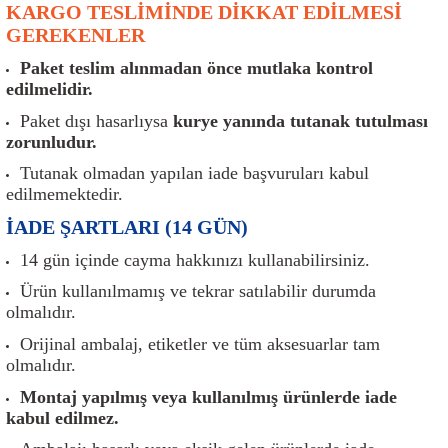
KARGO TESLİMİNDE DİKKAT EDİLMESİ
er
Müşürler
Torsiyon Burcu
Pistonlar
Z Rot
GEREKENLER
ar
Park Sensörü
Torsiyon Tamir Takımı
Pompalar
Paket teslim alınmadan önce mutlaka kontrol
edilmelidir.
Reflektörler
Yaylar
Radyatör
Paket dışı hasarlıysa
kurye yanında tutanak tutulması
zorunludur.
Röle
Segmanlar
Tutanak olmadan yapılan iade başvuruları kabul
edilmemektedir.
Şalterler ve Müşürler
Silindir Kapakları
İADE ŞARTLARI (14 GÜN)
akım
Sensör
Triger Kayışı
14 gün içinde cayma hakkınızı kullanabilirsiniz.
Ürün kullanılmamış ve tekrar satılabilir durumda
Sıcaklık Sensörü
Triger Seti
olmalıdır.
Orijinal ambalaj, etiketler ve tüm aksesuarlar tam
Sigorta Kutuları
Turbo
olmalıdır.
Montaj yapılmış veya kullanılmış ürünlerde iade
i
Silecek Kolu
Turbo Basınç Sensörü
kabul edilmez.