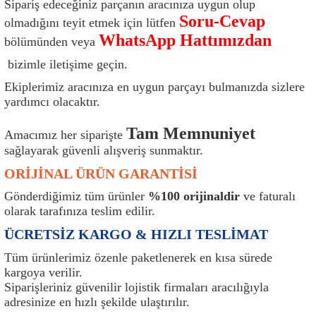
Sipariş edeceğiniz parçanın aracınıza uygun olup
ı
Isı Sensörü
Kilit
Rolanti Valfi
Kalorifer Ekipmanları
Rotil
Soru-Cevap
olmadığını teyit etmek için lütfen
WhatsApp Hattımızdan
bölümünden veya
Isıtma Beyni
Koltuk Ekipmanları
Şanzıman Keçe
Karter
Şaft Takozları
bizimle iletişime geçin.
Kilometre Hız Sensörü
Paçalıklar
Stabilizör
Keçe
Salıncak
Ekiplerimiz aracınıza en uygun parçayı bulmanızda sizlere
yardımcı olacaktır.
Kilometre Teli
Panjur ve Izgaralar
Subaplar
Klima Radyatörü
Şanzıman Takozu
Tam Memnuniyet
Amacımız her siparişte
sağlayarak güvenli alışveriş sunmaktır.
Klima Fanları
Plakalık
Tapa
Klima Rezistansı
Teker Yatak
ORİJİNAL ÜRÜN GARANTİSİ
Kompresör
Yakıt Deposu Ekipmanları
Tekerlek Sensörü
Konjektör
Tekerlek Rulmanı
Gönderdiğimiz tüm ürünler
%100 orijinaldir
ve faturalı
olarak tarafınıza teslim edilir.
Kondansatör
Termostat
Kranklar
Torsiyon
ÜCRETSİZ KARGO & HIZLI TESLİMAT
Lambalar
Termostat Contası
Motor Takozu
Viraj Demiri ve Lastikleri
Tüm ürünlerimiz özenle paketlenerek en kısa sürede
kargoya verilir.
Siparişleriniz güvenilir lojistik firmaları aracılığıyla
ri
Merkezi Kilit Beyni
Termostat Gövdesi
Oksijen Sensörü (Lambda Sensörü)
Vites Ekipmanları
adresinize en hızlı şekilde ulaştırılır.