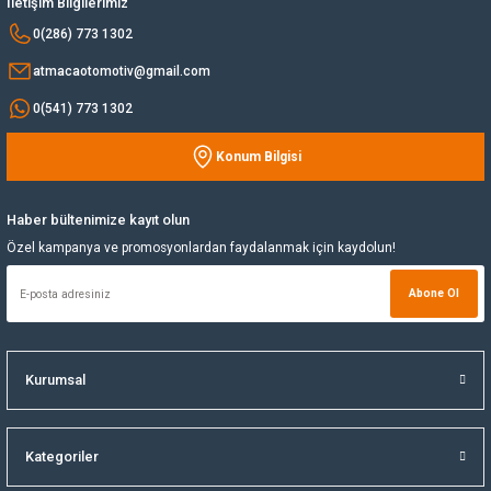
İletişim Bilgilerimiz
Bu ürüne benzer farklı alternatifler olmalı.
0(286) 773 1302
Yağ Soğutucu
atmacaotomotiv@gmail.com
Yakıt Deposu
0(541) 773 1302
Yataklar
Konum Bilgisi
Gönder
Yedek Su Deposu
Haber bültenimize kayıt olun
Özel kampanya ve promosyonlardan faydalanmak için kaydolun!
Abone Ol
Kurumsal
Kategoriler