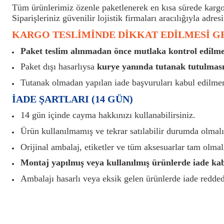
Tüm ürünlerimiz özenle paketlenerek en kısa sürede kargoy
Siparişleriniz güvenilir lojistik firmaları aracılığıyla adresi
KARGO TESLİMİNDE DİKKAT EDİLMESİ 
Paket teslim alınmadan önce mutlaka kontrol edilmel
Paket dışı hasarlıysa
kurye yanında tutanak tutulması
Tutanak olmadan yapılan iade başvuruları kabul edilme
İADE ŞARTLARI (14 GÜN)
14 gün içinde cayma hakkınızı kullanabilirsiniz.
Ürün kullanılmamış ve tekrar satılabilir durumda olmalı
Orijinal ambalaj, etiketler ve tüm aksesuarlar tam olmalı
Montaj yapılmış veya kullanılmış ürünlerde iade ka
Ambalajı hasarlı veya eksik gelen ürünlerde iade reddedi
Bu ürünün fiyat bilgisi, resim, ürün açıklamalarında ve diğer konularda yete