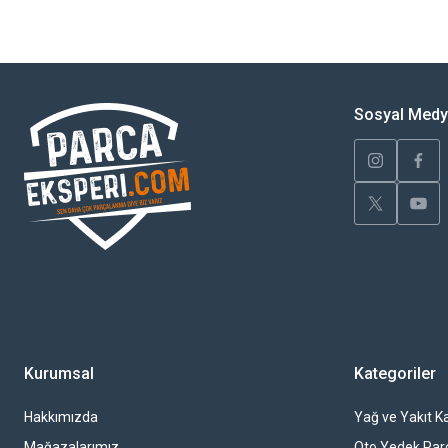
Görüş ve önerileriniz için teşekkür ederiz.
Ürün resmi kalitesiz, bozuk veya görüntülenemiyor.
Ürün açıklamasında eksik bilgiler bulunuyor.
Sosyal Med
Ürün bilgilerinde hatalar bulunuyor.
Ürün fiyatı diğer sitelerden daha pahalı.
Bu ürüne benzer farklı alternatifler olmalı.
Kurumsal
Kategoriler
Hakkımızda
Yağ ve Yakıt Ka
Mağazalarımız
Oto Yedek Par