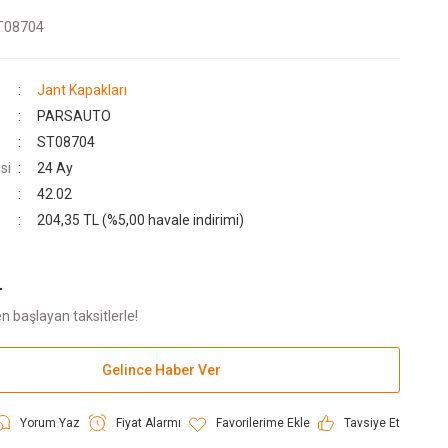
T08704
Jant Kapakları
PARSAUTO
ST08704
si
24 Ay
42.02
204,35 TL (%5,00 havale indirimi)
L
n başlayan taksitlerle!
Gelince Haber Ver
Yorum Yaz
Fiyat Alarmı
Tavsiye Et