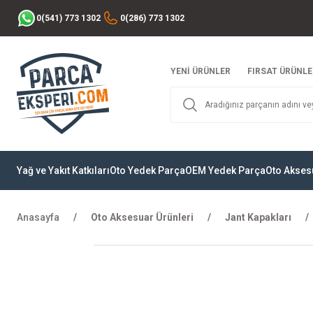
0(541) 773 1302
0(286) 773 1302
YENİ ÜRÜNLER
FIRSAT ÜRÜNLE
Yağ ve Yakıt Katkıları
Oto Yedek Parça
OEM Yedek Parça
Oto Akses
Anasayfa
Oto Aksesuar Ürünleri
Jant Kapakları