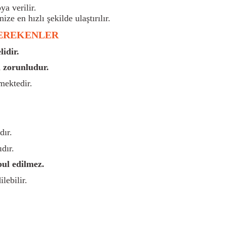
a verilir.
nize en hızlı şekilde ulaştırılır.
GEREKENLER
idir.
 zorunludur.
mektedir.
dır.
dır.
bul edilmez.
lebilir.
rsiz gördüğünüz noktaları öneri formunu kullanarak tarafımıza iletebilirsiniz.