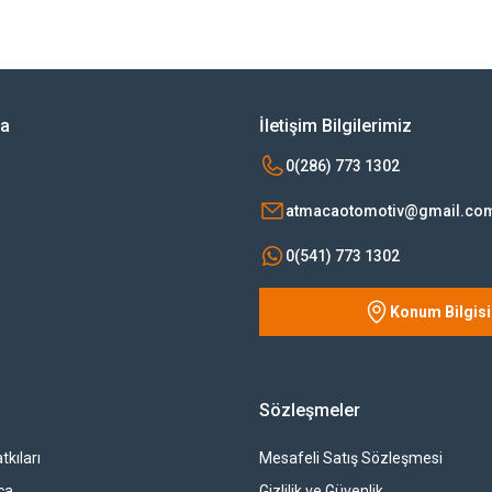
Bu ürüne ilk yorumu siz yapın!
Yorum Yaz
ya
İletişim Bilgilerimiz
0(286) 773 1302
atmacaotomotiv@gmail.co
0(541) 773 1302
Konum Bilgisi
Gönder
Sözleşmeler
tkıları
Mesafeli Satış Sözleşmesi
ça
Gizlilik ve Güvenlik