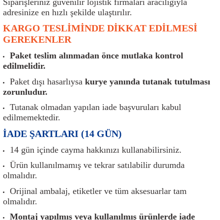
Siparişleriniz güvenilir lojistik firmaları aracılığıyla
er
Müşürler
Torsiyon Burcu
Pistonlar
Z Rot
adresinize en hızlı şekilde ulaştırılır.
KARGO TESLİMİNDE DİKKAT EDİLMESİ
ar
Park Sensörü
Torsiyon Tamir Takımı
Pompalar
GEREKENLER
Reflektörler
Yaylar
Radyatör
Paket teslim alınmadan önce mutlaka kontrol
edilmelidir.
Röle
Segmanlar
Paket dışı hasarlıysa
kurye yanında tutanak tutulması
zorunludur.
Şalterler ve Müşürler
Silindir Kapakları
Tutanak olmadan yapılan iade başvuruları kabul
edilmemektedir.
akım
Sensör
Triger Kayışı
İADE ŞARTLARI (14 GÜN)
14 gün içinde cayma hakkınızı kullanabilirsiniz.
Sıcaklık Sensörü
Triger Seti
Ürün kullanılmamış ve tekrar satılabilir durumda
Sigorta Kutuları
Turbo
olmalıdır.
Orijinal ambalaj, etiketler ve tüm aksesuarlar tam
i
Silecek Kolu
Turbo Basınç Sensörü
olmalıdır.
Montaj yapılmış veya kullanılmış ürünlerde iade