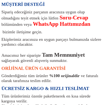
MÜŞTERİ DESTEĞİ
ı
Isı Sensörü
Kilit
Rolanti Valfi
Kalorifer Ekipmanları
Rotil
Sipariş edeceğiniz parçanın aracınıza uygun olup
Isıtma Beyni
Koltuk Ekipmanları
Şanzıman Keçe
Karter
Şaft Takozları
Soru-Cevap
olmadığını teyit etmek için lütfen
WhatsApp Hattımızdan
bölümünden veya
Kilometre Hız Sensörü
Paçalıklar
Stabilizör
Keçe
Salıncak
bizimle iletişime geçin.
Kilometre Teli
Panjur ve Izgaralar
Subaplar
Klima Radyatörü
Şanzıman Takozu
Ekiplerimiz aracınıza en uygun parçayı bulmanızda sizlere
yardımcı olacaktır.
Klima Fanları
Plakalık
Tapa
Klima Rezistansı
Teker Yatak
Tam Memnuniyet
Amacımız her siparişte
sağlayarak güvenli alışveriş sunmaktır.
Kompresör
Yakıt Deposu Ekipmanları
Tekerlek Sensörü
Konjektör
Tekerlek Rulmanı
ORİJİNAL ÜRÜN GARANTİSİ
Kondansatör
Termostat
Kranklar
Torsiyon
Gönderdiğimiz tüm ürünler
%100 orijinaldir
ve faturalı
olarak tarafınıza teslim edilir.
Lambalar
Termostat Contası
Motor Takozu
Viraj Demiri ve Lastikleri
ÜCRETSİZ KARGO & HIZLI TESLİMAT
Tüm ürünlerimiz özenle paketlenerek en kısa sürede
ri
Merkezi Kilit Beyni
Termostat Gövdesi
Oksijen Sensörü (Lambda Sensörü)
Vites Ekipmanları
kargoya verilir.