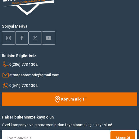
Ürün bilgilerinde hatalar bulunuyor.
Ürün fiyatı diğer sitelerden daha pahalı.
Yağ Soğutucu
Bu ürüne benzer farklı alternatifler olmalı.
Sosyal Medya
Yakıt Deposu
Yataklar
İletişim Bilgilerimiz
Yedek Su Deposu
Gönder
0(286) 773 1302
atmacaotomotiv@gmail.com
0(541) 773 1302
Konum Bilgisi
Haber bültenimize kayıt olun
Özel kampanya ve promosyonlardan faydalanmak için kaydolun!
Abone Ol