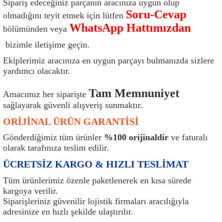
Sipariş edeceğiniz parçanın aracınıza uygun olup
ı
Isı Sensörü
Kilit
Rolanti Valfi
Kalorifer Ekipmanları
Rotil
Soru-Cevap
olmadığını teyit etmek için lütfen
WhatsApp Hattımızdan
bölümünden veya
Isıtma Beyni
Koltuk Ekipmanları
Şanzıman Keçe
Karter
Şaft Takozları
bizimle iletişime geçin.
Kilometre Hız Sensörü
Paçalıklar
Stabilizör
Keçe
Salıncak
Ekiplerimiz aracınıza en uygun parçayı bulmanızda sizlere
yardımcı olacaktır.
Kilometre Teli
Panjur ve Izgaralar
Subaplar
Klima Radyatörü
Şanzıman Takozu
Tam Memnuniyet
Amacımız her siparişte
sağlayarak güvenli alışveriş sunmaktır.
Klima Fanları
Plakalık
Tapa
Klima Rezistansı
Teker Yatak
ORİJİNAL ÜRÜN GARANTİSİ
Kompresör
Yakıt Deposu Ekipmanları
Tekerlek Sensörü
Konjektör
Tekerlek Rulmanı
Gönderdiğimiz tüm ürünler
%100 orijinaldir
ve faturalı
olarak tarafınıza teslim edilir.
Kondansatör
Termostat
Kranklar
Torsiyon
ÜCRETSİZ KARGO & HIZLI TESLİMAT
Lambalar
Termostat Contası
Motor Takozu
Viraj Demiri ve Lastikleri
Tüm ürünlerimiz özenle paketlenerek en kısa sürede
kargoya verilir.
Siparişleriniz güvenilir lojistik firmaları aracılığıyla
ri
Merkezi Kilit Beyni
Termostat Gövdesi
Oksijen Sensörü (Lambda Sensörü)
Vites Ekipmanları
adresinize en hızlı şekilde ulaştırılır.