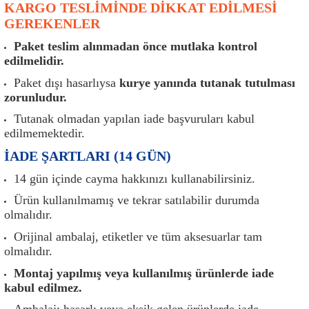
KARGO TESLİMİNDE DİKKAT EDİLMESİ
er
Müşürler
Torsiyon Burcu
Pistonlar
Z Rot
GEREKENLER
ar
Park Sensörü
Torsiyon Tamir Takımı
Pompalar
Paket teslim alınmadan önce mutlaka kontrol
edilmelidir.
Reflektörler
Yaylar
Radyatör
Paket dışı hasarlıysa
kurye yanında tutanak tutulması
zorunludur.
Röle
Segmanlar
Tutanak olmadan yapılan iade başvuruları kabul
edilmemektedir.
Şalterler ve Müşürler
Silindir Kapakları
İADE ŞARTLARI (14 GÜN)
akım
Sensör
Triger Kayışı
14 gün içinde cayma hakkınızı kullanabilirsiniz.
Ürün kullanılmamış ve tekrar satılabilir durumda
Sıcaklık Sensörü
Triger Seti
olmalıdır.
Orijinal ambalaj, etiketler ve tüm aksesuarlar tam
Sigorta Kutuları
Turbo
olmalıdır.
Montaj yapılmış veya kullanılmış ürünlerde iade
i
Silecek Kolu
Turbo Basınç Sensörü
kabul edilmez.