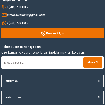
İletişim Bilgilerimiz
Bu ürüne benzer farklı alternatifler olmalı.
0(286) 773 1302
Yağ Soğutucu
atmacaotomotiv@gmail.com
Yakıt Deposu
0(541) 773 1302
Konum Bilgisi
Yataklar
Gönder
Yedek Su Deposu
Haber bültenimize kayıt olun
Özel kampanya ve promosyonlardan faydalanmak için kaydolun!
Abone Ol
Kurumsal
Kategoriler