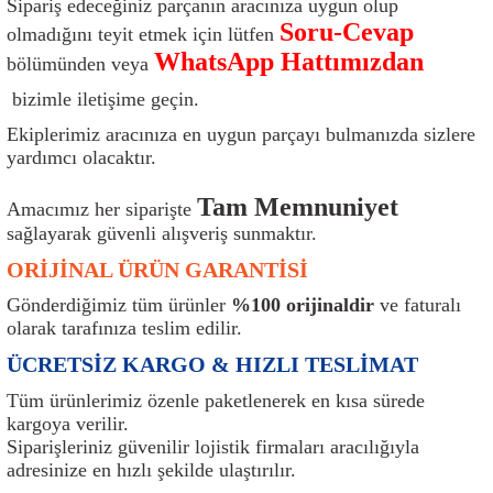
Sipariş edeceğiniz parçanın aracınıza uygun olup
ı
Isı Sensörü
Kilit
Rolanti Valfi
Kalorifer Ekipmanları
Rotil
Soru-Cevap
olmadığını teyit etmek için lütfen
WhatsApp Hattımızdan
bölümünden veya
Isıtma Beyni
Koltuk Ekipmanları
Şanzıman Keçe
Karter
Şaft Takozları
bizimle iletişime geçin.
Kilometre Hız Sensörü
Paçalıklar
Stabilizör
Keçe
Salıncak
Ekiplerimiz aracınıza en uygun parçayı bulmanızda sizlere
yardımcı olacaktır.
Kilometre Teli
Panjur ve Izgaralar
Subaplar
Klima Radyatörü
Şanzıman Takozu
Tam Memnuniyet
Amacımız her siparişte
sağlayarak güvenli alışveriş sunmaktır.
Klima Fanları
Plakalık
Tapa
Klima Rezistansı
Teker Yatak
ORİJİNAL ÜRÜN GARANTİSİ
Kompresör
Yakıt Deposu Ekipmanları
Tekerlek Sensörü
Konjektör
Tekerlek Rulmanı
Gönderdiğimiz tüm ürünler
%100 orijinaldir
ve faturalı
olarak tarafınıza teslim edilir.
Kondansatör
Termostat
Kranklar
Torsiyon
ÜCRETSİZ KARGO & HIZLI TESLİMAT
Lambalar
Termostat Contası
Motor Takozu
Viraj Demiri ve Lastikleri
Tüm ürünlerimiz özenle paketlenerek en kısa sürede
kargoya verilir.
Siparişleriniz güvenilir lojistik firmaları aracılığıyla
ri
Merkezi Kilit Beyni
Termostat Gövdesi
Oksijen Sensörü (Lambda Sensörü)
Vites Ekipmanları
adresinize en hızlı şekilde ulaştırılır.