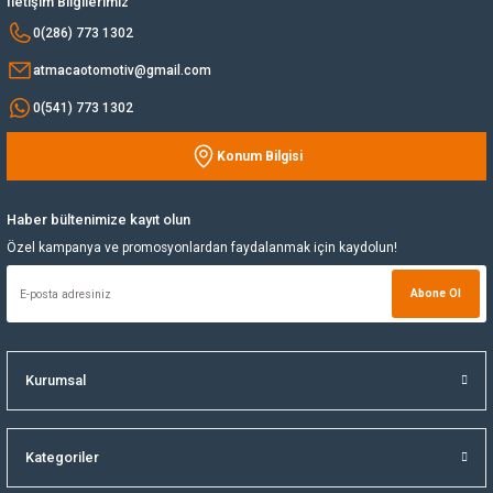
İletişim Bilgilerimiz
Bu ürüne benzer farklı alternatifler olmalı.
0(286) 773 1302
Yağ Soğutucu
atmacaotomotiv@gmail.com
Yakıt Deposu
0(541) 773 1302
Konum Bilgisi
Yataklar
Gönder
Yedek Su Deposu
Haber bültenimize kayıt olun
Özel kampanya ve promosyonlardan faydalanmak için kaydolun!
Abone Ol
Kurumsal
Kategoriler