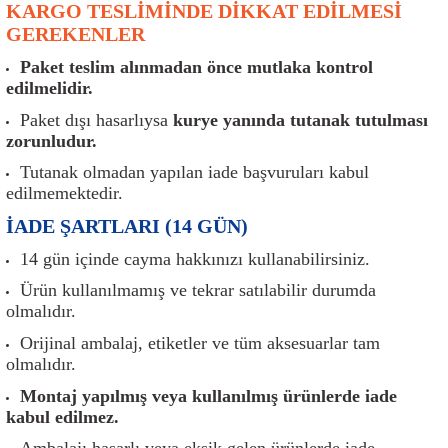
KARGO TESLİMİNDE DİKKAT EDİLMESİ
er
Müşürler
Torsiyon Burcu
Pistonlar
Z Rot
GEREKENLER
ar
Park Sensörü
Torsiyon Tamir Takımı
Pompalar
Paket teslim alınmadan önce mutlaka kontrol
edilmelidir.
Reflektörler
Yaylar
Radyatör
Paket dışı hasarlıysa
kurye yanında tutanak tutulması
zorunludur.
Röle
Segmanlar
Tutanak olmadan yapılan iade başvuruları kabul
edilmemektedir.
Şalterler ve Müşürler
Silindir Kapakları
İADE ŞARTLARI (14 GÜN)
akım
Sensör
Triger Kayışı
14 gün içinde cayma hakkınızı kullanabilirsiniz.
Ürün kullanılmamış ve tekrar satılabilir durumda
Sıcaklık Sensörü
Triger Seti
olmalıdır.
Orijinal ambalaj, etiketler ve tüm aksesuarlar tam
Sigorta Kutuları
Turbo
olmalıdır.
Montaj yapılmış veya kullanılmış ürünlerde iade
i
Silecek Kolu
Turbo Basınç Sensörü
kabul edilmez.