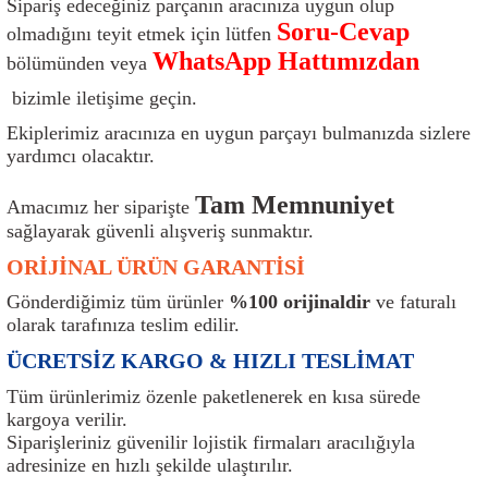
Sipariş edeceğiniz parçanın aracınıza uygun olup
ı
Isı Sensörü
Kilit
Rolanti Valfi
Kalorifer Ekipmanları
Rotil
Soru-Cevap
olmadığını teyit etmek için lütfen
WhatsApp Hattımızdan
bölümünden veya
Isıtma Beyni
Koltuk Ekipmanları
Şanzıman Keçe
Karter
Şaft Takozları
bizimle iletişime geçin.
Kilometre Hız Sensörü
Paçalıklar
Stabilizör
Keçe
Salıncak
Ekiplerimiz aracınıza en uygun parçayı bulmanızda sizlere
yardımcı olacaktır.
Kilometre Teli
Panjur ve Izgaralar
Subaplar
Klima Radyatörü
Şanzıman Takozu
Tam Memnuniyet
Amacımız her siparişte
sağlayarak güvenli alışveriş sunmaktır.
Klima Fanları
Plakalık
Tapa
Klima Rezistansı
Teker Yatak
ORİJİNAL ÜRÜN GARANTİSİ
Kompresör
Yakıt Deposu Ekipmanları
Tekerlek Sensörü
Konjektör
Tekerlek Rulmanı
Gönderdiğimiz tüm ürünler
%100 orijinaldir
ve faturalı
olarak tarafınıza teslim edilir.
Kondansatör
Termostat
Kranklar
Torsiyon
ÜCRETSİZ KARGO & HIZLI TESLİMAT
Lambalar
Termostat Contası
Motor Takozu
Viraj Demiri ve Lastikleri
Tüm ürünlerimiz özenle paketlenerek en kısa sürede
kargoya verilir.
Siparişleriniz güvenilir lojistik firmaları aracılığıyla
ri
Merkezi Kilit Beyni
Termostat Gövdesi
Oksijen Sensörü (Lambda Sensörü)
Vites Ekipmanları
adresinize en hızlı şekilde ulaştırılır.