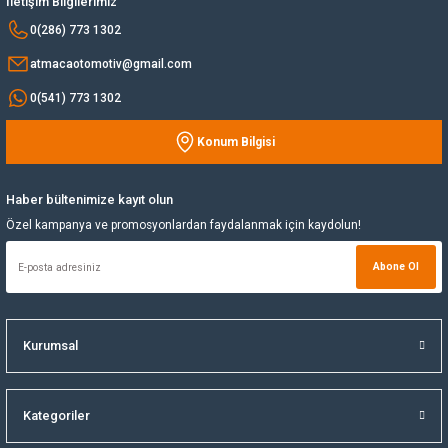
İletişim Bilgilerimiz
Bu ürüne benzer farklı alternatifler olmalı.
0(286) 773 1302
Yağ Soğutucu
atmacaotomotiv@gmail.com
Yakıt Deposu
0(541) 773 1302
Konum Bilgisi
Yataklar
Gönder
Yedek Su Deposu
Haber bültenimize kayıt olun
Özel kampanya ve promosyonlardan faydalanmak için kaydolun!
Abone Ol
Kurumsal
Kategoriler