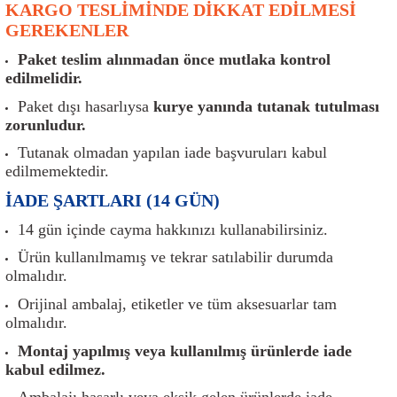
KARGO TESLİMİNDE DİKKAT EDİLMESİ
er
Müşürler
Torsiyon Burcu
Pistonlar
Z Rot
GEREKENLER
ar
Park Sensörü
Torsiyon Tamir Takımı
Pompalar
Paket teslim alınmadan önce mutlaka kontrol
edilmelidir.
Reflektörler
Yaylar
Radyatör
Paket dışı hasarlıysa
kurye yanında tutanak tutulması
zorunludur.
Röle
Segmanlar
Tutanak olmadan yapılan iade başvuruları kabul
edilmemektedir.
Şalterler ve Müşürler
Silindir Kapakları
İADE ŞARTLARI (14 GÜN)
akım
Sensör
Triger Kayışı
14 gün içinde cayma hakkınızı kullanabilirsiniz.
Ürün kullanılmamış ve tekrar satılabilir durumda
Sıcaklık Sensörü
Triger Seti
olmalıdır.
Orijinal ambalaj, etiketler ve tüm aksesuarlar tam
Sigorta Kutuları
Turbo
olmalıdır.
Montaj yapılmış veya kullanılmış ürünlerde iade
i
Silecek Kolu
Turbo Basınç Sensörü
kabul edilmez.