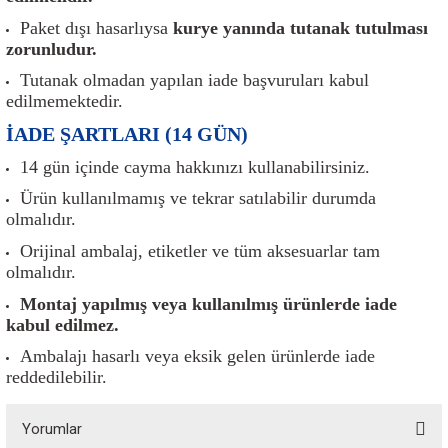
er
Müşürler
Torsiyon Burcu
Pistonlar
Z Rot
Paket dışı hasarlıysa
kurye yanında tutanak tutulması
zorunludur.
ar
Park Sensörü
Torsiyon Tamir Takımı
Pompalar
Tutanak olmadan yapılan iade başvuruları kabul
edilmemektedir.
Reflektörler
Yaylar
Radyatör
İADE ŞARTLARI (14 GÜN)
Röle
Segmanlar
14 gün içinde cayma hakkınızı kullanabilirsiniz.
Ürün kullanılmamış ve tekrar satılabilir durumda
Şalterler ve Müşürler
Silindir Kapakları
olmalıdır.
Orijinal ambalaj, etiketler ve tüm aksesuarlar tam
akım
Sensör
Triger Kayışı
olmalıdır.
Montaj yapılmış veya kullanılmış ürünlerde iade
Sıcaklık Sensörü
Triger Seti
kabul edilmez.
Sigorta Kutuları
Turbo
Ambalajı hasarlı veya eksik gelen ürünlerde iade
reddedilebilir.
i
Silecek Kolu
Turbo Basınç Sensörü
Yorumlar