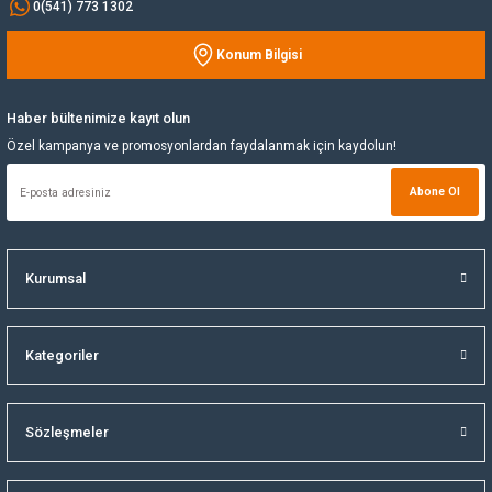
0(541) 773 1302
Yağ Soğutucu
Konum Bilgisi
Gönder
Yakıt Deposu
Haber bültenimize kayıt olun
Özel kampanya ve promosyonlardan faydalanmak için kaydolun!
Yataklar
Abone Ol
Yedek Su Deposu
Kurumsal
Kategoriler
Sözleşmeler