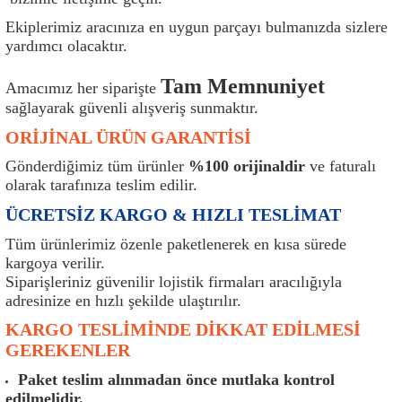
ı
Isı Sensörü
Kilit
Rolanti Valfi
Kalorifer Ekipmanları
Rotil
Ekiplerimiz aracınıza en uygun parçayı bulmanızda sizlere
yardımcı olacaktır.
Isıtma Beyni
Koltuk Ekipmanları
Şanzıman Keçe
Karter
Şaft Takozları
Tam Memnuniyet
Amacımız her siparişte
Kilometre Hız Sensörü
Paçalıklar
Stabilizör
Keçe
Salıncak
sağlayarak güvenli alışveriş sunmaktır.
ORİJİNAL ÜRÜN GARANTİSİ
Kilometre Teli
Panjur ve Izgaralar
Subaplar
Klima Radyatörü
Şanzıman Takozu
Gönderdiğimiz tüm ürünler
%100 orijinaldir
ve faturalı
olarak tarafınıza teslim edilir.
Klima Fanları
Plakalık
Tapa
Klima Rezistansı
Teker Yatak
ÜCRETSİZ KARGO & HIZLI TESLİMAT
Kompresör
Yakıt Deposu Ekipmanları
Tekerlek Sensörü
Konjektör
Tekerlek Rulmanı
Tüm ürünlerimiz özenle paketlenerek en kısa sürede
kargoya verilir.
Kondansatör
Termostat
Kranklar
Torsiyon
Siparişleriniz güvenilir lojistik firmaları aracılığıyla
adresinize en hızlı şekilde ulaştırılır.
Lambalar
Termostat Contası
Motor Takozu
Viraj Demiri ve Lastikleri
KARGO TESLİMİNDE DİKKAT EDİLMESİ
GEREKENLER
ri
Merkezi Kilit Beyni
Termostat Gövdesi
Oksijen Sensörü (Lambda Sensörü)
Vites Ekipmanları
Paket teslim alınmadan önce mutlaka kontrol
edilmelidir.