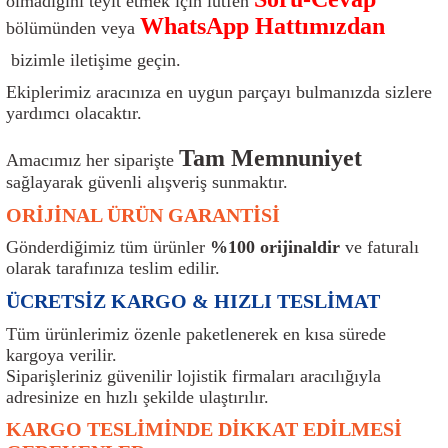
olmadığını teyit etmek için lütfen
ı
Isı Sensörü
Kilit
Rolanti Valfi
Kalorifer Ekipmanları
Rotil
WhatsApp Hattımızdan
bölümünden veya
bizimle iletişime geçin.
Isıtma Beyni
Koltuk Ekipmanları
Şanzıman Keçe
Karter
Şaft Takozları
Ekiplerimiz aracınıza en uygun parçayı bulmanızda sizlere
yardımcı olacaktır.
Kilometre Hız Sensörü
Paçalıklar
Stabilizör
Keçe
Salıncak
Tam Memnuniyet
Amacımız her siparişte
Kilometre Teli
Panjur ve Izgaralar
Subaplar
Klima Radyatörü
Şanzıman Takozu
sağlayarak güvenli alışveriş sunmaktır.
ORİJİNAL ÜRÜN GARANTİSİ
Klima Fanları
Plakalık
Tapa
Klima Rezistansı
Teker Yatak
Gönderdiğimiz tüm ürünler
%100 orijinaldir
ve faturalı
Kompresör
Yakıt Deposu Ekipmanları
Tekerlek Sensörü
Konjektör
Tekerlek Rulmanı
olarak tarafınıza teslim edilir.
ÜCRETSİZ KARGO & HIZLI TESLİMAT
Kondansatör
Termostat
Kranklar
Torsiyon
Tüm ürünlerimiz özenle paketlenerek en kısa sürede
kargoya verilir.
Lambalar
Termostat Contası
Motor Takozu
Viraj Demiri ve Lastikleri
Siparişleriniz güvenilir lojistik firmaları aracılığıyla
adresinize en hızlı şekilde ulaştırılır.
ri
Merkezi Kilit Beyni
Termostat Gövdesi
Oksijen Sensörü (Lambda Sensörü)
Vites Ekipmanları
KARGO TESLİMİNDE DİKKAT EDİLMESİ