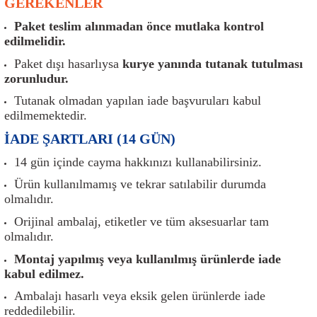
GEREKENLER
er
Müşürler
Torsiyon Burcu
Pistonlar
Z Rot
Paket teslim alınmadan önce mutlaka kontrol
edilmelidir.
ar
Park Sensörü
Torsiyon Tamir Takımı
Pompalar
Paket dışı hasarlıysa
kurye yanında tutanak tutulması
Reflektörler
Yaylar
Radyatör
zorunludur.
Tutanak olmadan yapılan iade başvuruları kabul
Röle
Segmanlar
edilmemektedir.
İADE ŞARTLARI (14 GÜN)
Şalterler ve Müşürler
Silindir Kapakları
14 gün içinde cayma hakkınızı kullanabilirsiniz.
akım
Sensör
Triger Kayışı
Ürün kullanılmamış ve tekrar satılabilir durumda
olmalıdır.
Sıcaklık Sensörü
Triger Seti
Orijinal ambalaj, etiketler ve tüm aksesuarlar tam
olmalıdır.
Sigorta Kutuları
Turbo
Montaj yapılmış veya kullanılmış ürünlerde iade
kabul edilmez.
i
Silecek Kolu
Turbo Basınç Sensörü
Ambalajı hasarlı veya eksik gelen ürünlerde iade
reddedilebilir.