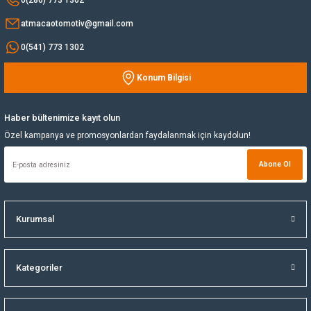
atmacaotomotiv@gmail.com
Yağ Soğutucu
0(541) 773 1302
Yakıt Deposu
Konum Bilgisi
Gönder
Yataklar
Haber bültenimize kayıt olun
Yedek Su Deposu
Özel kampanya ve promosyonlardan faydalanmak için kaydolun!
Abone Ol
Kurumsal
Kategoriler