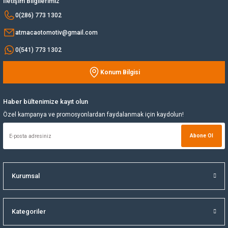
İletişim Bilgilerimiz
Bu ürüne benzer farklı alternatifler olmalı.
0(286) 773 1302
Yağ Soğutucu
atmacaotomotiv@gmail.com
Yakıt Deposu
0(541) 773 1302
Konum Bilgisi
Yataklar
Gönder
Yedek Su Deposu
Haber bültenimize kayıt olun
Özel kampanya ve promosyonlardan faydalanmak için kaydolun!
Abone Ol
Kurumsal
Kategoriler