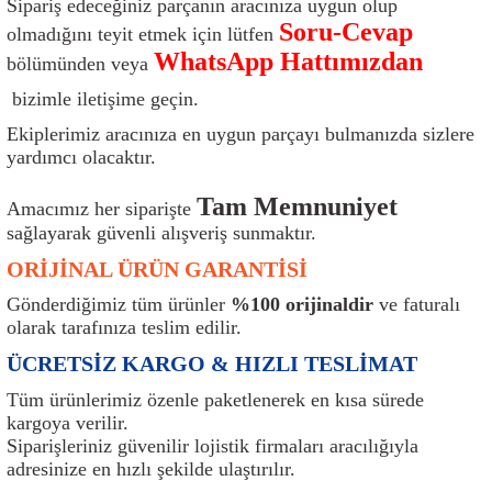
Sipariş edeceğiniz parçanın aracınıza uygun olup
ı
Isı Sensörü
Kilit
Rolanti Valfi
Kalorifer Ekipmanları
Rotil
Soru-Cevap
olmadığını teyit etmek için lütfen
WhatsApp Hattımızdan
bölümünden veya
Isıtma Beyni
Koltuk Ekipmanları
Şanzıman Keçe
Karter
Şaft Takozları
bizimle iletişime geçin.
Kilometre Hız Sensörü
Paçalıklar
Stabilizör
Keçe
Salıncak
Ekiplerimiz aracınıza en uygun parçayı bulmanızda sizlere
yardımcı olacaktır.
Kilometre Teli
Panjur ve Izgaralar
Subaplar
Klima Radyatörü
Şanzıman Takozu
Tam Memnuniyet
Amacımız her siparişte
sağlayarak güvenli alışveriş sunmaktır.
Klima Fanları
Plakalık
Tapa
Klima Rezistansı
Teker Yatak
ORİJİNAL ÜRÜN GARANTİSİ
Kompresör
Yakıt Deposu Ekipmanları
Tekerlek Sensörü
Konjektör
Tekerlek Rulmanı
Gönderdiğimiz tüm ürünler
%100 orijinaldir
ve faturalı
olarak tarafınıza teslim edilir.
Kondansatör
Termostat
Kranklar
Torsiyon
ÜCRETSİZ KARGO & HIZLI TESLİMAT
Lambalar
Termostat Contası
Motor Takozu
Viraj Demiri ve Lastikleri
Tüm ürünlerimiz özenle paketlenerek en kısa sürede
kargoya verilir.
Siparişleriniz güvenilir lojistik firmaları aracılığıyla
ri
Merkezi Kilit Beyni
Termostat Gövdesi
Oksijen Sensörü (Lambda Sensörü)
Vites Ekipmanları
adresinize en hızlı şekilde ulaştırılır.