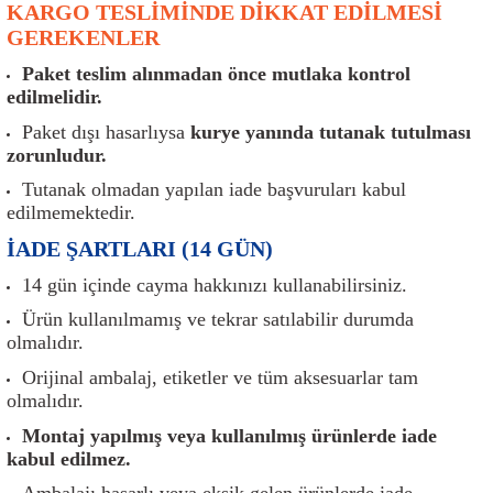
KARGO TESLİMİNDE DİKKAT EDİLMESİ
er
Müşürler
Torsiyon Burcu
Pistonlar
Z Rot
GEREKENLER
ar
Park Sensörü
Torsiyon Tamir Takımı
Pompalar
Paket teslim alınmadan önce mutlaka kontrol
edilmelidir.
Reflektörler
Yaylar
Radyatör
Paket dışı hasarlıysa
kurye yanında tutanak tutulması
zorunludur.
Röle
Segmanlar
Tutanak olmadan yapılan iade başvuruları kabul
edilmemektedir.
Şalterler ve Müşürler
Silindir Kapakları
İADE ŞARTLARI (14 GÜN)
akım
Sensör
Triger Kayışı
14 gün içinde cayma hakkınızı kullanabilirsiniz.
Ürün kullanılmamış ve tekrar satılabilir durumda
Sıcaklık Sensörü
Triger Seti
olmalıdır.
Orijinal ambalaj, etiketler ve tüm aksesuarlar tam
Sigorta Kutuları
Turbo
olmalıdır.
Montaj yapılmış veya kullanılmış ürünlerde iade
i
Silecek Kolu
Turbo Basınç Sensörü
kabul edilmez.