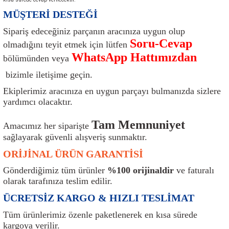
ı
Isı Sensörü
Kilit
Rolanti Valfi
Kalorifer Ekipmanları
Rotil
MÜŞTERİ DESTEĞİ
Sipariş edeceğiniz parçanın aracınıza uygun olup
Isıtma Beyni
Koltuk Ekipmanları
Şanzıman Keçe
Karter
Şaft Takozları
Soru-Cevap
olmadığını teyit etmek için lütfen
WhatsApp Hattımızdan
bölümünden veya
Kilometre Hız Sensörü
Paçalıklar
Stabilizör
Keçe
Salıncak
bizimle iletişime geçin.
Kilometre Teli
Panjur ve Izgaralar
Subaplar
Klima Radyatörü
Şanzıman Takozu
Ekiplerimiz aracınıza en uygun parçayı bulmanızda sizlere
yardımcı olacaktır.
Klima Fanları
Plakalık
Tapa
Klima Rezistansı
Teker Yatak
Tam Memnuniyet
Amacımız her siparişte
Kompresör
Yakıt Deposu Ekipmanları
Tekerlek Sensörü
Konjektör
Tekerlek Rulmanı
sağlayarak güvenli alışveriş sunmaktır.
ORİJİNAL ÜRÜN GARANTİSİ
Kondansatör
Termostat
Kranklar
Torsiyon
Gönderdiğimiz tüm ürünler
%100 orijinaldir
ve faturalı
olarak tarafınıza teslim edilir.
Lambalar
Termostat Contası
Motor Takozu
Viraj Demiri ve Lastikleri
ÜCRETSİZ KARGO & HIZLI TESLİMAT
ri
Merkezi Kilit Beyni
Termostat Gövdesi
Oksijen Sensörü (Lambda Sensörü)
Vites Ekipmanları
Tüm ürünlerimiz özenle paketlenerek en kısa sürede
kargoya verilir.