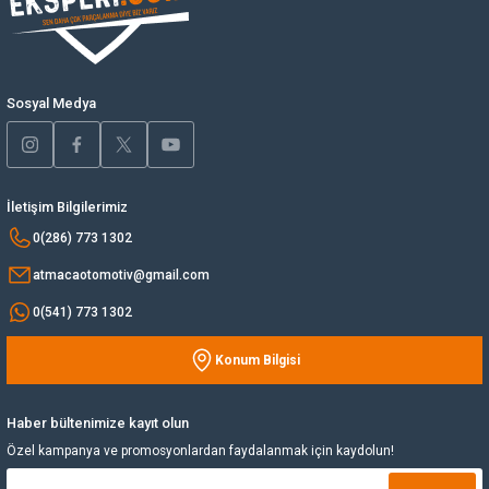
Ürün bilgilerinde hatalar bulunuyor.
Yağ Soğutucu
Ürün fiyatı diğer sitelerden daha pahalı.
Bu ürüne benzer farklı alternatifler olmalı.
Yakıt Deposu
Sosyal Medya
Yataklar
İletişim Bilgilerimiz
Yedek Su Deposu
Gönder
0(286) 773 1302
atmacaotomotiv@gmail.com
0(541) 773 1302
Konum Bilgisi
Haber bültenimize kayıt olun
Özel kampanya ve promosyonlardan faydalanmak için kaydolun!