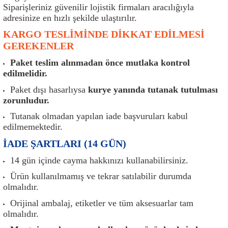
er
Müşürler
Torsiyon Burcu
Pistonlar
Z Rot
Siparişleriniz güvenilir lojistik firmaları aracılığıyla
adresinize en hızlı şekilde ulaştırılır.
ar
Park Sensörü
Torsiyon Tamir Takımı
Pompalar
KARGO TESLİMİNDE DİKKAT EDİLMESİ
GEREKENLER
Reflektörler
Yaylar
Radyatör
Paket teslim alınmadan önce mutlaka kontrol
edilmelidir.
Röle
Segmanlar
Paket dışı hasarlıysa
kurye yanında tutanak tutulması
zorunludur.
Şalterler ve Müşürler
Silindir Kapakları
Tutanak olmadan yapılan iade başvuruları kabul
edilmemektedir.
akım
Sensör
Triger Kayışı
İADE ŞARTLARI (14 GÜN)
Sıcaklık Sensörü
Triger Seti
14 gün içinde cayma hakkınızı kullanabilirsiniz.
Ürün kullanılmamış ve tekrar satılabilir durumda
Sigorta Kutuları
Turbo
olmalıdır.
Orijinal ambalaj, etiketler ve tüm aksesuarlar tam
i
Silecek Kolu
Turbo Basınç Sensörü
olmalıdır.