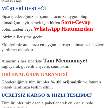
SANDERO II 2012-
ı
Isı Sensörü
Kilit
Rolanti Valfi
Kalorifer Ekipmanları
Rotil
MÜŞTERİ DESTEĞİ
Sipariş edeceğiniz parçanın aracınıza uygun olup
Isıtma Beyni
Koltuk Ekipmanları
Şanzıman Keçe
Karter
Şaft Takozları
Soru-Cevap
olmadığını teyit etmek için lütfen
WhatsApp Hattımızdan
Kilometre Hız Sensörü
Paçalıklar
Stabilizör
Keçe
Salıncak
bölümünden veya
bizimle iletişime geçin.
Kilometre Teli
Panjur ve Izgaralar
Subaplar
Klima Radyatörü
Şanzıman Takozu
Ekiplerimiz aracınıza en uygun parçayı bulmanızda sizlere
yardımcı olacaktır.
Klima Fanları
Plakalık
Tapa
Klima Rezistansı
Teker Yatak
Tam Memnuniyet
Amacımız her siparişte
Kompresör
Yakıt Deposu Ekipmanları
Tekerlek Sensörü
Konjektör
Tekerlek Rulmanı
sağlayarak güvenli alışveriş sunmaktır.
ORİJİNAL ÜRÜN GARANTİSİ
Kondansatör
Termostat
Kranklar
Torsiyon
Gönderdiğimiz tüm ürünler
%100 orijinaldir
ve faturalı
olarak tarafınıza teslim edilir.
Lambalar
Termostat Contası
Motor Takozu
Viraj Demiri ve Lastikleri
ÜCRETSİZ KARGO & HIZLI TESLİMAT
ri
Merkezi Kilit Beyni
Termostat Gövdesi
Oksijen Sensörü (Lambda Sensörü)
Vites Ekipmanları
Tüm ürünlerimiz özenle paketlenerek en kısa sürede
kargoya verilir.