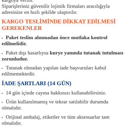
er
Müşürler
Torsiyon Burcu
Pistonlar
Z Rot
Siparişleriniz güvenilir lojistik firmaları aracılığıyla
adresinize en hızlı şekilde ulaştırılır.
ar
Park Sensörü
Torsiyon Tamir Takımı
Pompalar
KARGO TESLİMİNDE DİKKAT EDİLMESİ
GEREKENLER
Reflektörler
Yaylar
Radyatör
Paket teslim alınmadan önce mutlaka kontrol
edilmelidir.
Röle
Segmanlar
Paket dışı hasarlıysa
kurye yanında tutanak tutulması
zorunludur.
Şalterler ve Müşürler
Silindir Kapakları
Tutanak olmadan yapılan iade başvuruları kabul
edilmemektedir.
akım
Sensör
Triger Kayışı
İADE ŞARTLARI (14 GÜN)
Sıcaklık Sensörü
Triger Seti
14 gün içinde cayma hakkınızı kullanabilirsiniz.
Ürün kullanılmamış ve tekrar satılabilir durumda
Sigorta Kutuları
Turbo
olmalıdır.
i
Silecek Kolu
Turbo Basınç Sensörü
Orijinal ambalaj, etiketler ve tüm aksesuarlar tam
olmalıdır.