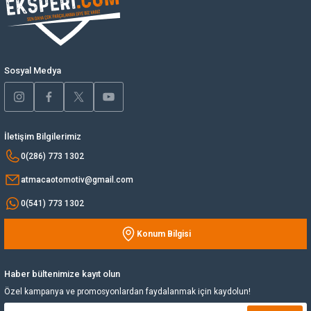
Ürün açıklamasında eksik bilgiler bulunuyor.
Ürün bilgilerinde hatalar bulunuyor.
Yağ Soğutucu
Ürün fiyatı diğer sitelerden daha pahalı.
Bu ürüne benzer farklı alternatifler olmalı.
Yakıt Deposu
Sosyal Medya
Yataklar
Yedek Su Deposu
İletişim Bilgilerimiz
Gönder
0(286) 773 1302
atmacaotomotiv@gmail.com
0(541) 773 1302
Konum Bilgisi
Haber bültenimize kayıt olun
Özel kampanya ve promosyonlardan faydalanmak için kaydolun!