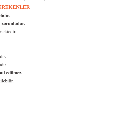
GEREKENLER
idir.
 zorunludur.
mektedir.
dır.
dır.
bul edilmez.
lebilir.
rsiz gördüğünüz noktaları öneri formunu kullanarak tarafımıza iletebilirsiniz.
Bu ürüne ilk yorumu siz yapın!