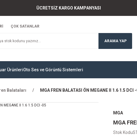
ÜCRETSİZ KARGO KAMPANYASI
Rİ
ÇOK SATANLAR
ARAMA YAP
uar Ürünleri
Oto Ses ve Görüntü Sistemleri
ren Balataları
MGA FREN BALATASI ÖN MEGANE II 1.6 1.5 DCI -
MGA
MGA FREN
Stok Kodu
S