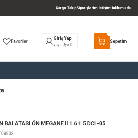
Kargo Takip
Siparişlerim
İletişim
Hakkımızda
Giriş Yap
Favoriler
Sepetim
veya Üye Ol
05
 BALATASI ÖN MEGANE II 1.6 1.5 DCI -05
T08832