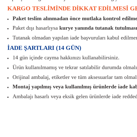
KARGO TESLİMİNDE DİKKAT EDİLMESİ 
Paket teslim alınmadan önce mutlaka kontrol edilmel
Paket dışı hasarlıysa
kurye yanında tutanak tutulması
Tutanak olmadan yapılan iade başvuruları kabul edilme
İADE ŞARTLARI (14 GÜN)
14 gün içinde cayma hakkınızı kullanabilirsiniz.
Ürün kullanılmamış ve tekrar satılabilir durumda olmalı
Orijinal ambalaj, etiketler ve tüm aksesuarlar tam olmalı
Montaj yapılmış veya kullanılmış ürünlerde iade ka
Ambalajı hasarlı veya eksik gelen ürünlerde iade reddedi
Bu ürünün fiyat bilgisi, resim, ürün açıklamalarında ve diğer konularda yete
Görüş ve önerileriniz için teşekkür ederiz.