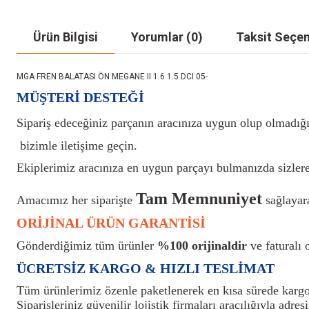
Ürün Bilgisi
Yorumlar (0)
Taksit Seçen
MGA FREN BALATASI ÖN MEGANE II 1.6 1.5 DCI 05-
MÜŞTERİ DESTEĞİ
Sipariş edeceğiniz parçanın aracınıza uygun olup olmadığı
bizimle iletişime geçin.
Ekiplerimiz aracınıza en uygun parçayı bulmanızda sizlere
Tam Memnuniyet
Amacımız her siparişte
sağlayara
ORİJİNAL ÜRÜN GARANTİSİ
Gönderdiğimiz tüm ürünler
%100 orijinaldir
ve faturalı o
ÜCRETSİZ KARGO & HIZLI TESLİMAT
Tüm ürünlerimiz özenle paketlenerek en kısa sürede kargoy
Siparişleriniz güvenilir lojistik firmaları aracılığıyla adresi