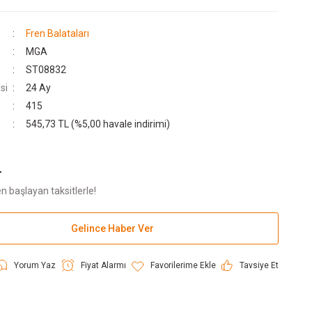
Fren Balataları
MGA
ST08832
si
24 Ay
415
545,73 TL (%5,00 havale indirimi)
L
n başlayan taksitlerle!
Gelince Haber Ver
Yorum Yaz
Fiyat Alarmı
Tavsiye Et