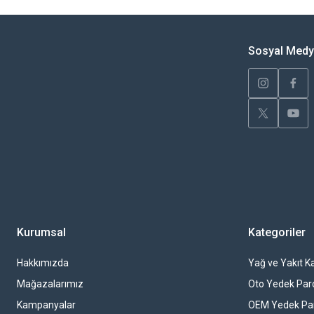
Ürün resmi kalitesiz, bozuk veya görüntülenemiyor.
Ürün açıklamasında eksik bilgiler bulunuyor.
Sosyal Med
Ürün bilgilerinde hatalar bulunuyor.
Ürün fiyatı diğer sitelerden daha pahalı.
Bu ürüne benzer farklı alternatifler olmalı.
Kurumsal
Kategoriler
Hakkımızda
Yağ ve Yakıt Ka
Mağazalarımız
Oto Yedek Par
Kampanyalar
OEM Yedek Pa