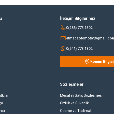
Yorum Yaz
ya
İletişim Bilgilerimiz
0(286) 773 1302
atmacaotomotiv@gmail.co
0(541) 773 1302
Konum Bilgisi
Gönder
Sözleşmeler
tkıları
Mesafeli Satış Sözleşmesi
ça
Gizlilik ve Güvenlik
rça
Ödeme ve Teslimat