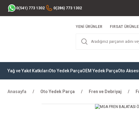
0(541) 773 1302
0(286) 773 1302
YENİ ÜRÜNLER
FIRSAT ÜRÜNLE
Yağ ve Yakıt Katkıları
Oto Yedek Parça
OEM Yedek Parça
Oto Akses
Anasayfa
Oto Yedek Parça
Fren ve Debriyaj
F