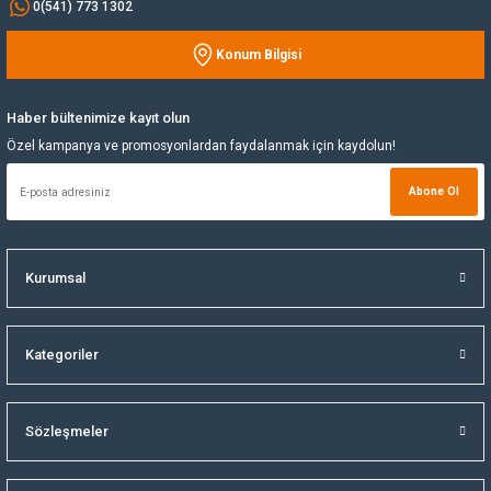
0(541) 773 1302
Yağ Soğutucu
Konum Bilgisi
Gönder
Yakıt Deposu
Haber bültenimize kayıt olun
Özel kampanya ve promosyonlardan faydalanmak için kaydolun!
Yataklar
Abone Ol
Yedek Su Deposu
Kurumsal
Kategoriler
Sözleşmeler