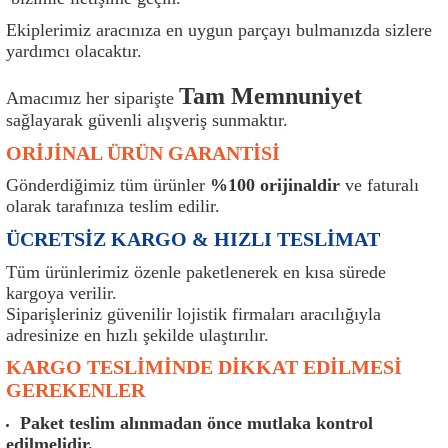
ı
Isı Sensörü
Kilit
Rolanti Valfi
Kalorifer Ekipmanları
Rotil
Ekiplerimiz aracınıza en uygun parçayı bulmanızda sizlere
yardımcı olacaktır.
Isıtma Beyni
Koltuk Ekipmanları
Şanzıman Keçe
Karter
Şaft Takozları
Tam Memnuniyet
Amacımız her siparişte
Kilometre Hız Sensörü
Paçalıklar
Stabilizör
Keçe
Salıncak
sağlayarak güvenli alışveriş sunmaktır.
ORİJİNAL ÜRÜN GARANTİSİ
Kilometre Teli
Panjur ve Izgaralar
Subaplar
Klima Radyatörü
Şanzıman Takozu
Gönderdiğimiz tüm ürünler
%100 orijinaldir
ve faturalı
olarak tarafınıza teslim edilir.
Klima Fanları
Plakalık
Tapa
Klima Rezistansı
Teker Yatak
ÜCRETSİZ KARGO & HIZLI TESLİMAT
Kompresör
Yakıt Deposu Ekipmanları
Tekerlek Sensörü
Konjektör
Tekerlek Rulmanı
Tüm ürünlerimiz özenle paketlenerek en kısa sürede
kargoya verilir.
Kondansatör
Termostat
Kranklar
Torsiyon
Siparişleriniz güvenilir lojistik firmaları aracılığıyla
adresinize en hızlı şekilde ulaştırılır.
Lambalar
Termostat Contası
Motor Takozu
Viraj Demiri ve Lastikleri
KARGO TESLİMİNDE DİKKAT EDİLMESİ
GEREKENLER
ri
Merkezi Kilit Beyni
Termostat Gövdesi
Oksijen Sensörü (Lambda Sensörü)
Vites Ekipmanları
Paket teslim alınmadan önce mutlaka kontrol
edilmelidir.