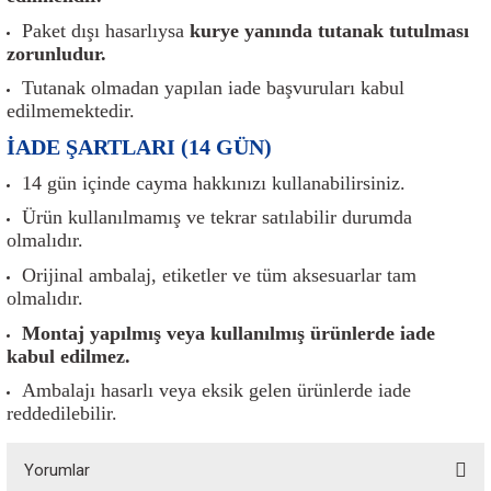
er
Müşürler
Torsiyon Burcu
Pistonlar
Z Rot
Paket dışı hasarlıysa
kurye yanında tutanak tutulması
zorunludur.
ar
Park Sensörü
Torsiyon Tamir Takımı
Pompalar
Tutanak olmadan yapılan iade başvuruları kabul
edilmemektedir.
Reflektörler
Yaylar
Radyatör
İADE ŞARTLARI (14 GÜN)
Röle
Segmanlar
14 gün içinde cayma hakkınızı kullanabilirsiniz.
Ürün kullanılmamış ve tekrar satılabilir durumda
Şalterler ve Müşürler
Silindir Kapakları
olmalıdır.
Orijinal ambalaj, etiketler ve tüm aksesuarlar tam
akım
Sensör
Triger Kayışı
olmalıdır.
Montaj yapılmış veya kullanılmış ürünlerde iade
Sıcaklık Sensörü
Triger Seti
kabul edilmez.
Sigorta Kutuları
Turbo
Ambalajı hasarlı veya eksik gelen ürünlerde iade
reddedilebilir.
i
Silecek Kolu
Turbo Basınç Sensörü
Yorumlar