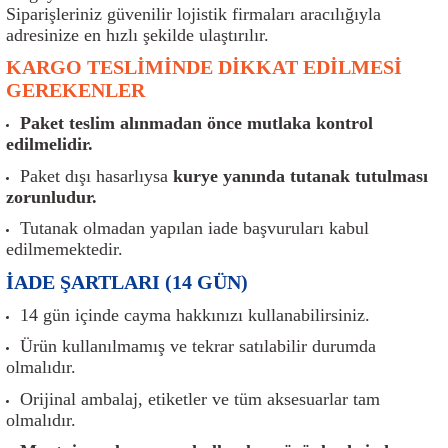
er
Müşürler
Torsiyon Burcu
Pistonlar
Z Rot
Siparişleriniz güvenilir lojistik firmaları aracılığıyla
adresinize en hızlı şekilde ulaştırılır.
ar
Park Sensörü
Torsiyon Tamir Takımı
Pompalar
KARGO TESLİMİNDE DİKKAT EDİLMESİ
GEREKENLER
Reflektörler
Yaylar
Radyatör
Paket teslim alınmadan önce mutlaka kontrol
edilmelidir.
Röle
Segmanlar
Paket dışı hasarlıysa
kurye yanında tutanak tutulması
zorunludur.
Şalterler ve Müşürler
Silindir Kapakları
Tutanak olmadan yapılan iade başvuruları kabul
edilmemektedir.
akım
Sensör
Triger Kayışı
İADE ŞARTLARI (14 GÜN)
Sıcaklık Sensörü
Triger Seti
14 gün içinde cayma hakkınızı kullanabilirsiniz.
Ürün kullanılmamış ve tekrar satılabilir durumda
Sigorta Kutuları
Turbo
olmalıdır.
Orijinal ambalaj, etiketler ve tüm aksesuarlar tam
i
Silecek Kolu
Turbo Basınç Sensörü
olmalıdır.