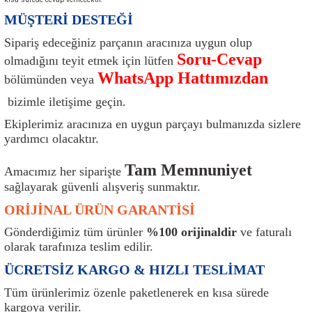
ı
Isı Sensörü
Kilit
Rolanti Valfi
Kalorifer Ekipmanları
Rotil
MÜŞTERİ DESTEĞİ
Sipariş edeceğiniz parçanın aracınıza uygun olup
Isıtma Beyni
Koltuk Ekipmanları
Şanzıman Keçe
Karter
Şaft Takozları
Soru-Cevap
olmadığını teyit etmek için lütfen
WhatsApp Hattımızdan
bölümünden veya
Kilometre Hız Sensörü
Paçalıklar
Stabilizör
Keçe
Salıncak
bizimle iletişime geçin.
Kilometre Teli
Panjur ve Izgaralar
Subaplar
Klima Radyatörü
Şanzıman Takozu
Ekiplerimiz aracınıza en uygun parçayı bulmanızda sizlere
yardımcı olacaktır.
Klima Fanları
Plakalık
Tapa
Klima Rezistansı
Teker Yatak
Tam Memnuniyet
Amacımız her siparişte
Kompresör
Yakıt Deposu Ekipmanları
Tekerlek Sensörü
Konjektör
Tekerlek Rulmanı
sağlayarak güvenli alışveriş sunmaktır.
ORİJİNAL ÜRÜN GARANTİSİ
Kondansatör
Termostat
Kranklar
Torsiyon
Gönderdiğimiz tüm ürünler
%100 orijinaldir
ve faturalı
olarak tarafınıza teslim edilir.
Lambalar
Termostat Contası
Motor Takozu
Viraj Demiri ve Lastikleri
ÜCRETSİZ KARGO & HIZLI TESLİMAT
ri
Merkezi Kilit Beyni
Termostat Gövdesi
Oksijen Sensörü (Lambda Sensörü)
Vites Ekipmanları
Tüm ürünlerimiz özenle paketlenerek en kısa sürede
kargoya verilir.