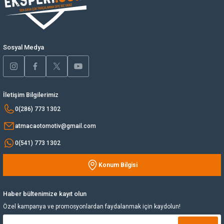
Ürün bilgilerinde hatalar bulunuyor.
Yağ Soğutucu
Ürün fiyatı diğer sitelerden daha pahalı.
Bu ürüne benzer farklı alternatifler olmalı.
Yakıt Deposu
Sosyal Medya
Yataklar
İletişim Bilgilerimiz
Yedek Su Deposu
Gönder
0(286) 773 1302
atmacaotomotiv@gmail.com
0(541) 773 1302
Konum Bilgisi
Haber bültenimize kayıt olun
Özel kampanya ve promosyonlardan faydalanmak için kaydolun!