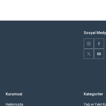
Bu ürünün fiyat bilgisi, resim, ürün açıklamalarında ve diğer konularda yete
Görüş ve önerileriniz için teşekkür ederiz.
Ürün resmi kalitesiz, bozuk veya görüntülenemiyor.
Ürün açıklamasında eksik bilgiler bulunuyor.
Sosyal Med
Ürün bilgilerinde hatalar bulunuyor.
Ürün fiyatı diğer sitelerden daha pahalı.
Bu ürüne benzer farklı alternatifler olmalı.
Kurumsal
Kategoriler
Hakkımızda
Yağ ve Yakıt Ka