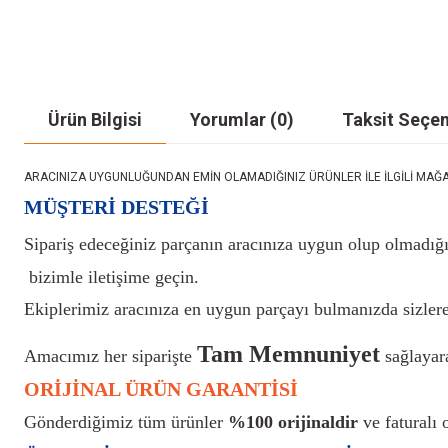
Ürün Bilgisi
Yorumlar (0)
Taksit Seçen
ARACINIZA UYGUNLUĞUNDAN EMİN OLAMADIĞINIZ ÜRÜNLER İLE İLGİLİ MAĞAZAMIZ İ
MÜŞTERİ DESTEĞİ
Sipariş edeceğiniz parçanın aracınıza uygun olup olmadığı
bizimle iletişime geçin.
Ekiplerimiz aracınıza en uygun parçayı bulmanızda sizlere
Tam Memnuniyet
Amacımız her siparişte
sağlayara
ORİJİNAL ÜRÜN GARANTİSİ
Gönderdiğimiz tüm ürünler
%100 orijinaldir
ve faturalı o