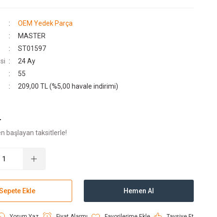
OEM Yedek Parça
MASTER
ST01597
si
24 Ay
55
209,00 TL (%5,00 havale indirimi)
L
n başlayan taksitlerle!
Sepete Ekle
Hemen Al
Yorum Yaz
Fiyat Alarmı
Tavsiye Et