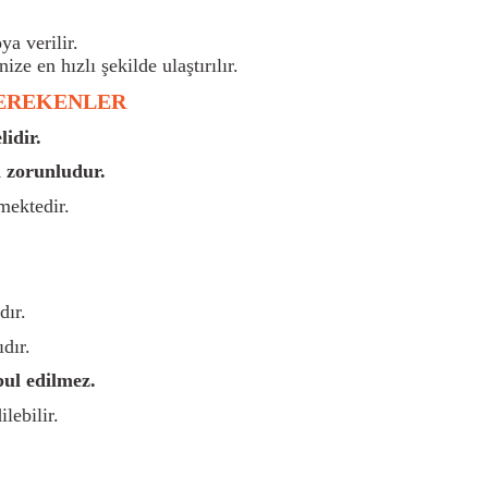
a verilir.
nize en hızlı şekilde ulaştırılır.
GEREKENLER
idir.
 zorunludur.
mektedir.
dır.
dır.
bul edilmez.
lebilir.