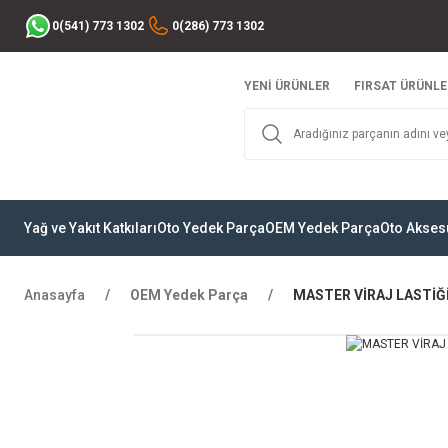
0(541) 773 1302
0(286) 773 1302
YENİ ÜRÜNLER
FIRSAT ÜRÜNLE
Yağ ve Yakıt Katkıları
Oto Yedek Parça
OEM Yedek Parça
Oto Akses
Anasayfa
OEM Yedek Parça
MASTER VİRAJ LASTİĞ