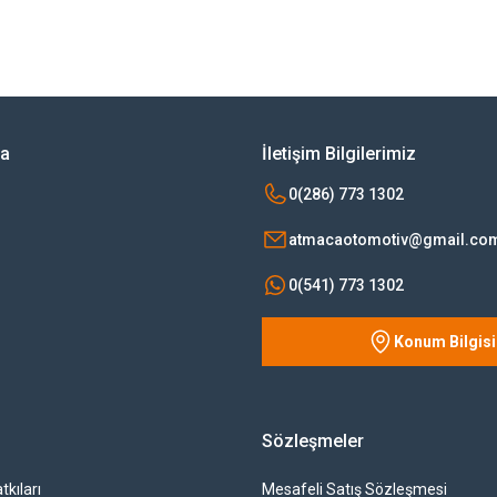
rsiz gördüğünüz noktaları öneri formunu kullanarak tarafımıza iletebilirsiniz.
Bu ürüne ilk yorumu siz yapın!
Yorum Yaz
ya
İletişim Bilgilerimiz
0(286) 773 1302
atmacaotomotiv@gmail.co
0(541) 773 1302
Konum Bilgisi
Gönder
Sözleşmeler
tkıları
Mesafeli Satış Sözleşmesi