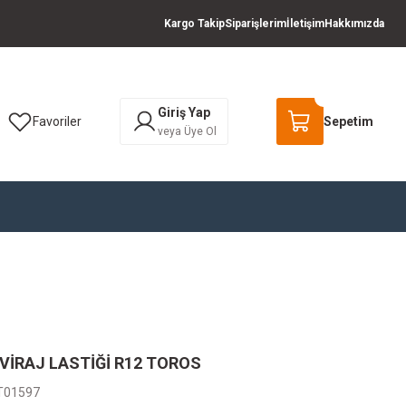
Kargo Takip
Siparişlerim
İletişim
Hakkımızda
Giriş Yap
Favoriler
Sepetim
veya Üye Ol
VİRAJ LASTİĞİ R12 TOROS
T01597