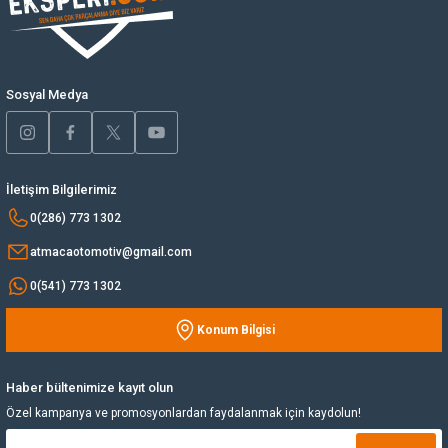
Ürün bilgilerinde hatalar bulunuyor.
Yağ Soğutucu
Ürün fiyatı diğer sitelerden daha pahalı.
Bu ürüne benzer farklı alternatifler olmalı.
Yakıt Deposu
Sosyal Medya
Yataklar
İletişim Bilgilerimiz
Yedek Su Deposu
Gönder
0(286) 773 1302
atmacaotomotiv@gmail.com
0(541) 773 1302
Konum Bilgisi
Haber bültenimize kayıt olun
Özel kampanya ve promosyonlardan faydalanmak için kaydolun!