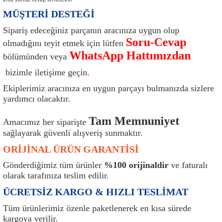
ı
Isı Sensörü
Kilit
Rolanti Valfi
Kalorifer Ekipmanları
Rotil
MÜŞTERİ DESTEĞİ
Sipariş edeceğiniz parçanın aracınıza uygun olup
Isıtma Beyni
Koltuk Ekipmanları
Şanzıman Keçe
Karter
Şaft Takozları
Soru-Cevap
olmadığını teyit etmek için lütfen
WhatsApp Hattımızdan
bölümünden veya
Kilometre Hız Sensörü
Paçalıklar
Stabilizör
Keçe
Salıncak
bizimle iletişime geçin.
Kilometre Teli
Panjur ve Izgaralar
Subaplar
Klima Radyatörü
Şanzıman Takozu
Ekiplerimiz aracınıza en uygun parçayı bulmanızda sizlere
yardımcı olacaktır.
Klima Fanları
Plakalık
Tapa
Klima Rezistansı
Teker Yatak
Tam Memnuniyet
Amacımız her siparişte
Kompresör
Yakıt Deposu Ekipmanları
Tekerlek Sensörü
Konjektör
Tekerlek Rulmanı
sağlayarak güvenli alışveriş sunmaktır.
ORİJİNAL ÜRÜN GARANTİSİ
Kondansatör
Termostat
Kranklar
Torsiyon
Gönderdiğimiz tüm ürünler
%100 orijinaldir
ve faturalı
olarak tarafınıza teslim edilir.
Lambalar
Termostat Contası
Motor Takozu
Viraj Demiri ve Lastikleri
ÜCRETSİZ KARGO & HIZLI TESLİMAT
ri
Merkezi Kilit Beyni
Termostat Gövdesi
Oksijen Sensörü (Lambda Sensörü)
Vites Ekipmanları
Tüm ürünlerimiz özenle paketlenerek en kısa sürede
kargoya verilir.