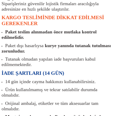
er
Müşürler
Torsiyon Burcu
Pistonlar
Z Rot
Siparişleriniz güvenilir lojistik firmaları aracılığıyla
adresinize en hızlı şekilde ulaştırılır.
ar
Park Sensörü
Torsiyon Tamir Takımı
Pompalar
KARGO TESLİMİNDE DİKKAT EDİLMESİ
GEREKENLER
Reflektörler
Yaylar
Radyatör
Paket teslim alınmadan önce mutlaka kontrol
edilmelidir.
Röle
Segmanlar
Paket dışı hasarlıysa
kurye yanında tutanak tutulması
zorunludur.
Şalterler ve Müşürler
Silindir Kapakları
Tutanak olmadan yapılan iade başvuruları kabul
edilmemektedir.
akım
Sensör
Triger Kayışı
İADE ŞARTLARI (14 GÜN)
Sıcaklık Sensörü
Triger Seti
14 gün içinde cayma hakkınızı kullanabilirsiniz.
Ürün kullanılmamış ve tekrar satılabilir durumda
Sigorta Kutuları
Turbo
olmalıdır.
Orijinal ambalaj, etiketler ve tüm aksesuarlar tam
i
Silecek Kolu
Turbo Basınç Sensörü
olmalıdır.