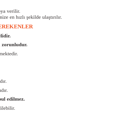
a verilir.
nize en hızlı şekilde ulaştırılır.
GEREKENLER
idir.
 zorunludur.
mektedir.
dır.
dır.
bul edilmez.
lebilir.