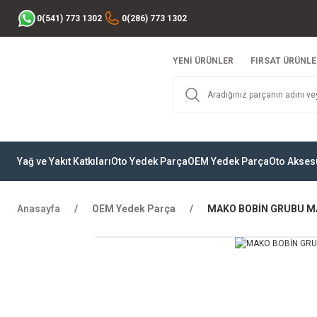
0(541) 773 1302
0(286) 773 1302
YENİ ÜRÜNLER
FIRSAT ÜRÜNLE
Yağ ve Yakıt Katkıları
Oto Yedek Parça
OEM Yedek Parça
Oto Akses
Anasayfa
OEM Yedek Parça
MAKO BOBİN GRUBU M