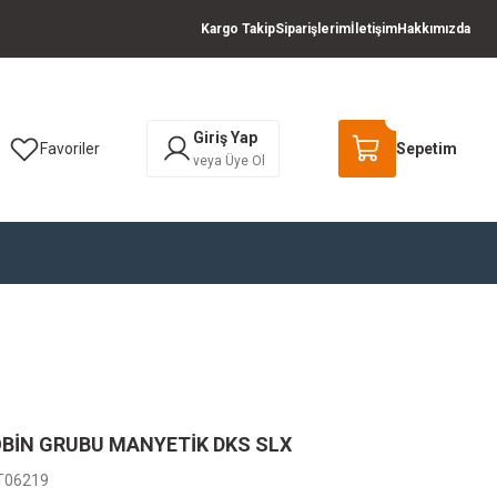
Kargo Takip
Siparişlerim
İletişim
Hakkımızda
Giriş Yap
Favoriler
Sepetim
veya Üye Ol
BİN GRUBU MANYETİK DKS SLX
T06219