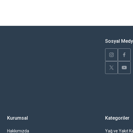
Bu ürünün fiyat bilgisi, resim, ürün açıklamalarında ve diğer konularda yete
Görüş ve önerileriniz için teşekkür ederiz.
Ürün resmi kalitesiz, bozuk veya görüntülenemiyor.
Ürün açıklamasında eksik bilgiler bulunuyor.
Sosyal Med
Ürün bilgilerinde hatalar bulunuyor.
Ürün fiyatı diğer sitelerden daha pahalı.
Bu ürüne benzer farklı alternatifler olmalı.
Kurumsal
Kategoriler
Hakkımızda
Yağ ve Yakıt Ka