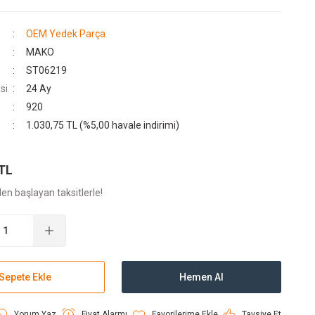
OEM Yedek Parça
MAKO
ST06219
si
24 Ay
920
1.030,75 TL (%5,00 havale indirimi)
 TL
en başlayan taksitlerle!
Sepete Ekle
Hemen Al
Yorum Yaz
Fiyat Alarmı
Tavsiye Et