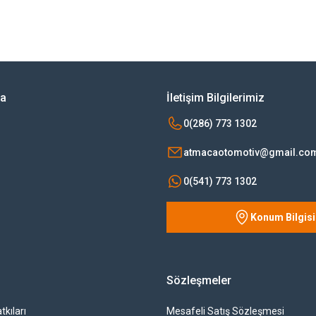
rsiz gördüğünüz noktaları öneri formunu kullanarak tarafımıza iletebilirsiniz.
Bu ürüne ilk yorumu siz yapın!
Yorum Yaz
ya
İletişim Bilgilerimiz
0(286) 773 1302
atmacaotomotiv@gmail.co
0(541) 773 1302
Konum Bilgisi
Gönder
Sözleşmeler
tkıları
Mesafeli Satış Sözleşmesi