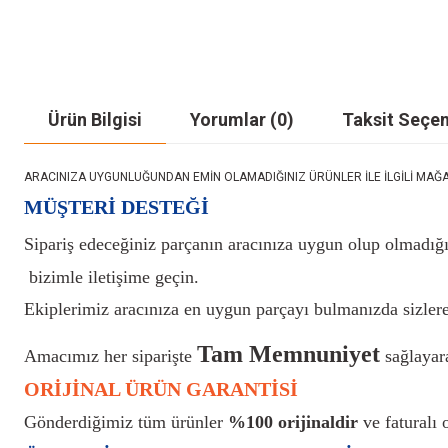
Ürün Bilgisi
Yorumlar (0)
Taksit Seçen
ARACINIZA UYGUNLUĞUNDAN EMİN OLAMADIĞINIZ ÜRÜNLER İLE İLGİLİ MAĞAZAMIZ İ
MÜŞTERİ DESTEĞİ
Sipariş edeceğiniz parçanın aracınıza uygun olup olmadığı
bizimle iletişime geçin.
Ekiplerimiz aracınıza en uygun parçayı bulmanızda sizlere
Tam Memnuniyet
Amacımız her siparişte
sağlayara
ORİJİNAL ÜRÜN GARANTİSİ
Gönderdiğimiz tüm ürünler
%100 orijinaldir
ve faturalı o