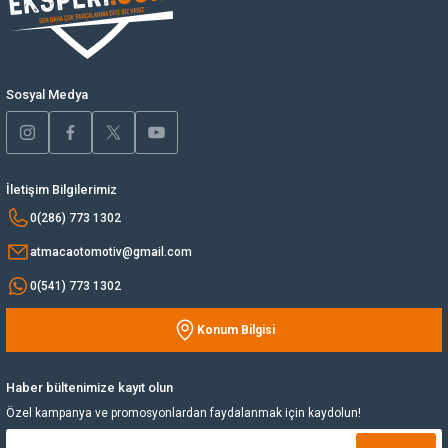
Ürün bilgilerinde hatalar bulunuyor.
Yağ Soğutucu
Ürün fiyatı diğer sitelerden daha pahalı.
Bu ürüne benzer farklı alternatifler olmalı.
Yakıt Deposu
Sosyal Medya
Yataklar
İletişim Bilgilerimiz
Yedek Su Deposu
Gönder
0(286) 773 1302
atmacaotomotiv@gmail.com
0(541) 773 1302
Konum Bilgisi
Haber bültenimize kayıt olun
Özel kampanya ve promosyonlardan faydalanmak için kaydolun!