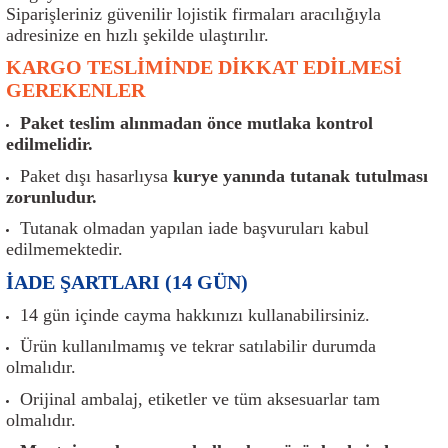
er
Müşürler
Torsiyon Burcu
Pistonlar
Z Rot
Siparişleriniz güvenilir lojistik firmaları aracılığıyla
adresinize en hızlı şekilde ulaştırılır.
ar
Park Sensörü
Torsiyon Tamir Takımı
Pompalar
KARGO TESLİMİNDE DİKKAT EDİLMESİ
GEREKENLER
Reflektörler
Yaylar
Radyatör
Paket teslim alınmadan önce mutlaka kontrol
edilmelidir.
Röle
Segmanlar
Paket dışı hasarlıysa
kurye yanında tutanak tutulması
zorunludur.
Şalterler ve Müşürler
Silindir Kapakları
Tutanak olmadan yapılan iade başvuruları kabul
edilmemektedir.
akım
Sensör
Triger Kayışı
İADE ŞARTLARI (14 GÜN)
Sıcaklık Sensörü
Triger Seti
14 gün içinde cayma hakkınızı kullanabilirsiniz.
Ürün kullanılmamış ve tekrar satılabilir durumda
Sigorta Kutuları
Turbo
olmalıdır.
Orijinal ambalaj, etiketler ve tüm aksesuarlar tam
i
Silecek Kolu
Turbo Basınç Sensörü
olmalıdır.