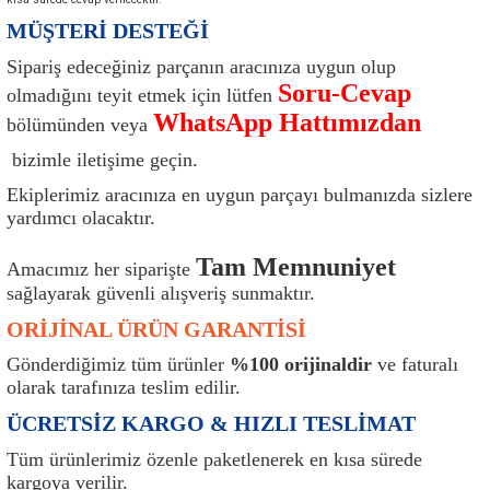
ı
Isı Sensörü
Kilit
Rolanti Valfi
Kalorifer Ekipmanları
Rotil
MÜŞTERİ DESTEĞİ
Sipariş edeceğiniz parçanın aracınıza uygun olup
Isıtma Beyni
Koltuk Ekipmanları
Şanzıman Keçe
Karter
Şaft Takozları
Soru-Cevap
olmadığını teyit etmek için lütfen
WhatsApp Hattımızdan
bölümünden veya
Kilometre Hız Sensörü
Paçalıklar
Stabilizör
Keçe
Salıncak
bizimle iletişime geçin.
Kilometre Teli
Panjur ve Izgaralar
Subaplar
Klima Radyatörü
Şanzıman Takozu
Ekiplerimiz aracınıza en uygun parçayı bulmanızda sizlere
yardımcı olacaktır.
Klima Fanları
Plakalık
Tapa
Klima Rezistansı
Teker Yatak
Tam Memnuniyet
Amacımız her siparişte
Kompresör
Yakıt Deposu Ekipmanları
Tekerlek Sensörü
Konjektör
Tekerlek Rulmanı
sağlayarak güvenli alışveriş sunmaktır.
ORİJİNAL ÜRÜN GARANTİSİ
Kondansatör
Termostat
Kranklar
Torsiyon
Gönderdiğimiz tüm ürünler
%100 orijinaldir
ve faturalı
olarak tarafınıza teslim edilir.
Lambalar
Termostat Contası
Motor Takozu
Viraj Demiri ve Lastikleri
ÜCRETSİZ KARGO & HIZLI TESLİMAT
ri
Merkezi Kilit Beyni
Termostat Gövdesi
Oksijen Sensörü (Lambda Sensörü)
Vites Ekipmanları
Tüm ürünlerimiz özenle paketlenerek en kısa sürede
kargoya verilir.