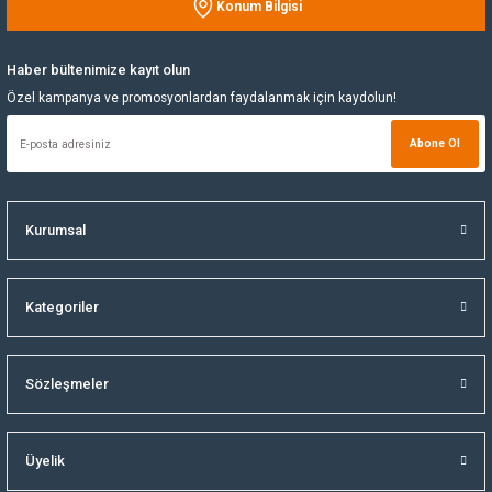
Konum Bilgisi
Gönder
Yağ Soğutucu
Haber bültenimize kayıt olun
Özel kampanya ve promosyonlardan faydalanmak için kaydolun!
Yakıt Deposu
Abone Ol
Yataklar
Yedek Su Deposu
Kurumsal
Kategoriler
Sözleşmeler
Üyelik