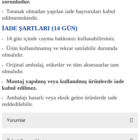
zorunludur.
er
Müşürler
Torsiyon Burcu
Pistonlar
Z Rot
Tutanak olmadan yapılan iade başvuruları kabul
edilmemektedir.
ar
Park Sensörü
Torsiyon Tamir Takımı
Pompalar
İADE ŞARTLARI (14 GÜN)
Reflektörler
Yaylar
Radyatör
14 gün içinde cayma hakkınızı kullanabilirsiniz.
Ürün kullanılmamış ve tekrar satılabilir durumda
Röle
Segmanlar
olmalıdır.
Orijinal ambalaj, etiketler ve tüm aksesuarlar tam
Şalterler ve Müşürler
Silindir Kapakları
olmalıdır.
akım
Sensör
Triger Kayışı
Montaj yapılmış veya kullanılmış ürünlerde iade
kabul edilmez.
Sıcaklık Sensörü
Triger Seti
Ambalajı hasarlı veya eksik gelen ürünlerde iade
reddedilebilir.
Sigorta Kutuları
Turbo
Yorumlar
i
Silecek Kolu
Turbo Basınç Sensörü