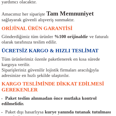
yardımcı olacaktır.
ı
Isı Sensörü
Kilit
Rolanti Valfi
Kalorifer Ekipmanları
Rotil
Tam Memnuniyet
Amacımız her siparişte
Isıtma Beyni
Koltuk Ekipmanları
Şanzıman Keçe
Karter
Şaft Takozları
sağlayarak güvenli alışveriş sunmaktır.
ORİJİNAL ÜRÜN GARANTİSİ
Kilometre Hız Sensörü
Paçalıklar
Stabilizör
Keçe
Salıncak
Gönderdiğimiz tüm ürünler
%100 orijinaldir
ve faturalı
olarak tarafınıza teslim edilir.
Kilometre Teli
Panjur ve Izgaralar
Subaplar
Klima Radyatörü
Şanzıman Takozu
ÜCRETSİZ KARGO & HIZLI TESLİMAT
Klima Fanları
Plakalık
Tapa
Klima Rezistansı
Teker Yatak
Tüm ürünlerimiz özenle paketlenerek en kısa sürede
kargoya verilir.
Kompresör
Yakıt Deposu Ekipmanları
Tekerlek Sensörü
Konjektör
Tekerlek Rulmanı
Siparişleriniz güvenilir lojistik firmaları aracılığıyla
adresinize en hızlı şekilde ulaştırılır.
Kondansatör
Termostat
Kranklar
Torsiyon
KARGO TESLİMİNDE DİKKAT EDİLMESİ
GEREKENLER
Lambalar
Termostat Contası
Motor Takozu
Viraj Demiri ve Lastikleri
Paket teslim alınmadan önce mutlaka kontrol
edilmelidir.
ri
Merkezi Kilit Beyni
Termostat Gövdesi
Oksijen Sensörü (Lambda Sensörü)
Vites Ekipmanları
Paket dışı hasarlıysa
kurye yanında tutanak tutulması