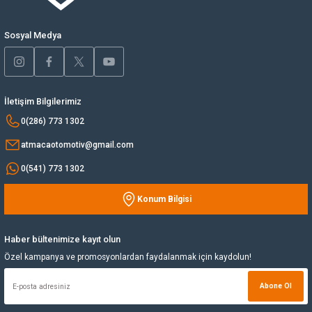
Ürün fiyatı diğer sitelerden daha pahalı.
Bu ürüne benzer farklı alternatifler olmalı.
Yağ Soğutucu
Sosyal Medya
Yakıt Deposu
Yataklar
İletişim Bilgilerimiz
Gönder
0(286) 773 1302
Yedek Su Deposu
atmacaotomotiv@gmail.com
0(541) 773 1302
Konum Bilgisi
Haber bültenimize kayıt olun
Özel kampanya ve promosyonlardan faydalanmak için kaydolun!
Abone Ol