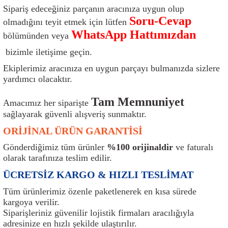
Sipariş edeceğiniz parçanın aracınıza uygun olup
ı
Isı Sensörü
Kilit
Rolanti Valfi
Kalorifer Ekipmanları
Rotil
Soru-Cevap
olmadığını teyit etmek için lütfen
WhatsApp Hattımızdan
Isıtma Beyni
Koltuk Ekipmanları
Şanzıman Keçe
Karter
Şaft Takozları
bölümünden veya
bizimle iletişime geçin.
Kilometre Hız Sensörü
Paçalıklar
Stabilizör
Keçe
Salıncak
Ekiplerimiz aracınıza en uygun parçayı bulmanızda sizlere
yardımcı olacaktır.
Kilometre Teli
Panjur ve Izgaralar
Subaplar
Klima Radyatörü
Şanzıman Takozu
Tam Memnuniyet
Amacımız her siparişte
Klima Fanları
Plakalık
Tapa
Klima Rezistansı
Teker Yatak
sağlayarak güvenli alışveriş sunmaktır.
ORİJİNAL ÜRÜN GARANTİSİ
Kompresör
Yakıt Deposu Ekipmanları
Tekerlek Sensörü
Konjektör
Tekerlek Rulmanı
Gönderdiğimiz tüm ürünler
%100 orijinaldir
ve faturalı
olarak tarafınıza teslim edilir.
Kondansatör
Termostat
Kranklar
Torsiyon
ÜCRETSİZ KARGO & HIZLI TESLİMAT
Lambalar
Termostat Contası
Motor Takozu
Viraj Demiri ve Lastikleri
Tüm ürünlerimiz özenle paketlenerek en kısa sürede
kargoya verilir.
ri
Merkezi Kilit Beyni
Termostat Gövdesi
Oksijen Sensörü (Lambda Sensörü)
Vites Ekipmanları
Siparişleriniz güvenilir lojistik firmaları aracılığıyla
adresinize en hızlı şekilde ulaştırılır.