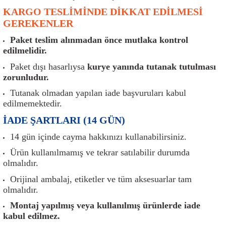
er
Müşürler
Torsiyon Burcu
Pistonlar
Z Rot
KARGO TESLİMİNDE DİKKAT EDİLMESİ
GEREKENLER
ar
Park Sensörü
Torsiyon Tamir Takımı
Pompalar
Paket teslim alınmadan önce mutlaka kontrol
edilmelidir.
Reflektörler
Yaylar
Radyatör
Paket dışı hasarlıysa
kurye yanında tutanak tutulması
zorunludur.
Röle
Segmanlar
Tutanak olmadan yapılan iade başvuruları kabul
edilmemektedir.
Şalterler ve Müşürler
Silindir Kapakları
İADE ŞARTLARI (14 GÜN)
akım
Sensör
Triger Kayışı
14 gün içinde cayma hakkınızı kullanabilirsiniz.
Ürün kullanılmamış ve tekrar satılabilir durumda
Sıcaklık Sensörü
Triger Seti
olmalıdır.
Orijinal ambalaj, etiketler ve tüm aksesuarlar tam
Sigorta Kutuları
Turbo
olmalıdır.
i
Silecek Kolu
Turbo Basınç Sensörü
Montaj yapılmış veya kullanılmış ürünlerde iade
kabul edilmez.